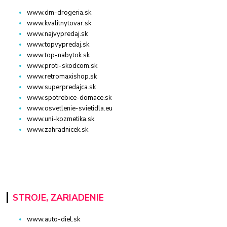
www.dm-drogeria.sk
www.kvalitnytovar.sk
www.najvypredaj.sk
www.topvypredaj.sk
www.top-nabytok.sk
www.proti-skodcom.sk
www.retromaxishop.sk
www.superpredajca.sk
www.spotrebice-domace.sk
www.osvetlenie-svietidla.eu
www.uni-kozmetika.sk
www.zahradnicek.sk
STROJE, ZARIADENIE
www.auto-diel.sk