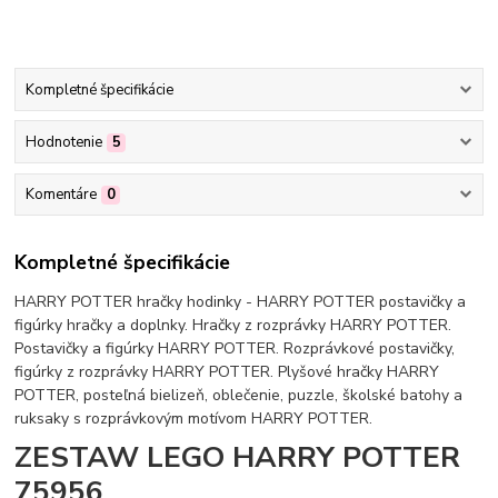
Kompletné špecifikácie
Hodnotenie
5
Komentáre
0
Kompletné špecifikácie
HARRY POTTER hračky hodinky - HARRY POTTER postavičky a
figúrky hračky a doplnky. Hračky z rozprávky HARRY POTTER.
Postavičky a figúrky HARRY POTTER. Rozprávkové postavičky,
figúrky z rozprávky HARRY POTTER. Plyšové hračky HARRY
POTTER, posteľná bielizeň, oblečenie, puzzle, školské batohy a
ruksaky s rozprávkovým motívom HARRY POTTER.
ZESTAW LEGO HARRY POTTER
75956