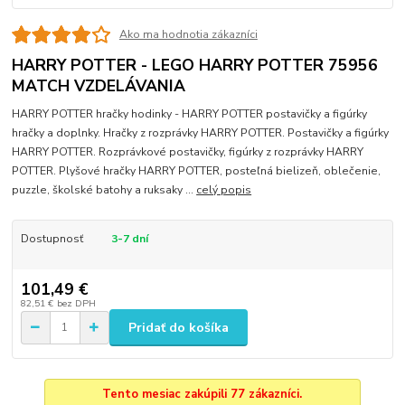
Ako ma hodnotia zákazníci
HARRY POTTER - LEGO HARRY POTTER 75956
MATCH VZDELÁVANIA
HARRY POTTER hračky hodinky - HARRY POTTER postavičky a figúrky
hračky a doplnky. Hračky z rozprávky HARRY POTTER. Postavičky a figúrky
HARRY POTTER. Rozprávkové postavičky, figúrky z rozprávky HARRY
POTTER. Plyšové hračky HARRY POTTER, posteľná bielizeň, oblečenie,
puzzle, školské batohy a ruksaky ...
celý popis
Dostupnosť
3-7 dní
101,49 €
82,51 €
bez DPH
Pridať do košíka
Tento mesiac zakúpili 77 zákazníci.