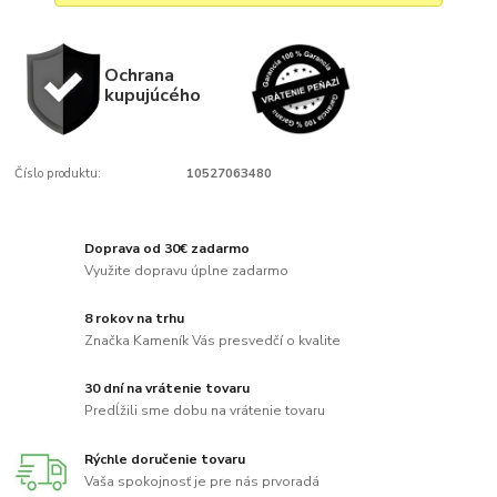
Ochrana
kupujúcého
Číslo produktu:
10527063480
Doprava od 30€ zadarmo
Využite dopravu úplne zadarmo
8 rokov na trhu
Značka Kameník Vás presvedčí o kvalite
30 dní na vrátenie tovaru
Predĺžili sme dobu na vrátenie tovaru
Rýchle doručenie tovaru
Vaša spokojnosť je pre nás prvoradá