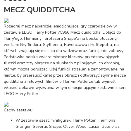
MECZ QUIDDITCHA
Rozegraj mecz najbardziej emocjonującej gry czarodziejów w
zestawie LEGO Harry Potter 75956 Mecz quidditcha. Dołącz do
Harry'ego, Hermiony i profesora Snape'a na boisku otoczonym
wieżami Gryffindoru, Slytherinu, Ravenclawu i Hufflepuffu, na
których znajdują się miejsca dla widzów oraz funkcje do zabawy.
Podstawka boiska zwiera miotacz klocków przedstawiających
tłuczki oraz trzy obręcze na słupkach z pilnującym ich obrońcą,
którym można poruszać. Użyj funkcji strzelania zamontowanej na
miotle, by przerzucić kafel przez obręcz i odtworzyć słynne mecze
quidditcha z hitowych filmów o Harrym Potterze lub wymyśl
własne ciekawe wyzwania w tym emocjonującym zestawie z serii
LEGO Harry Potter.
Cechy zestawu:
W zestawie sześć minifigurek: Harry Potter, Hermiona
Granger, Severus Snape, Oliver Wood, Lucian Bole oraz