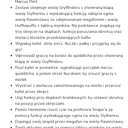
Marcus Flint.
Zestaw obejmuje wieżę Gryffindoru z otwieraną klapą,
wieżę Slytherinu z wyskakującą funkcją zaklęcia ognia,
wieżę Ravenclawu ze zdejmowanym megafonem i wieżę
Hufflepuffu z tablicą wyników. Na podstawce znajdują się
trzy obręcze na słupkach, funkcja poruszania obrońcą oraz
miotacz klocków przedstawiających kafle.
Wypakuj kafel, złoty znicz, tłuczki i pałkę i przygotuj się do
gry!
Wprowadź graczy na boisko do quidditcha przez otwieraną
klapę w wieży Gryffindoru.
Rzuć kafel w powietrze, sygnalizując początek meczu
quidditcha, a potem strzel tłuczkiem, by zrzucić graczy z
mioteł.
Wystrzel z miotacza zamontowanego na miotle i przerzuć
kafel przez obręcz.
Użyj funkcji przy słupkach bramkowych, by ustawić obrońcę
na pozycji przed obręczami.
Pomóż Hermionie rzucić czar na profesora Snape'a za
pomocą funkcji wyskakującego ognia na wieży Slytherinu.
Dopinguj swój zespół przez megafon na wieży Ravenclawu.
Śledź aktualny wynik za pomocą tablicy wyników na wieży