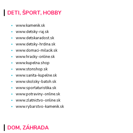
DETI, ŠPORT, HOBBY
www.kamenik.sk
www.detsky-raj.sk
www.detskaradost.sk
www.detsky-hrdina.sk
www.domaci-milacik.sk
www.hracky-online.sk
www.kupelna.shop
www.stonshop.sk
www.sanita-kupelne.sk
www.skolsky-batoh.sk
www.sportaturistika.sk
www.potraviny-online.sk
www.zlatnictvo-online.sk
www.rybarstvo-kamenik.sk
DOM, ZÁHRADA