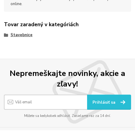
online.
Tovar zaradený v kategóriách
Stavebnice
Nepremeškajte novinky, akcie a
zľavy!
Prihlásiť sa
Môžete sa kedykoľvek odhlásiť. Zasielame raz za 14 dní.