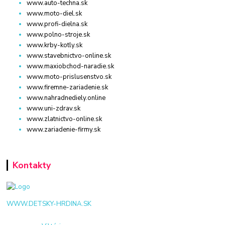
www.auto-techna.sk
www.moto-diel.sk
www.profi-dielna.sk
www.polno-stroje.sk
www.krby-kotly.sk
www.stavebnictvo-online.sk
www.maxiobchod-naradie.sk
www.moto-prislusenstvo.sk
www.firemne-zariadenie.sk
www.nahradnediely.online
www.uni-zdrav.sk
www.zlatnictvo-online.sk
www.zariadenie-firmy.sk
Kontakty
WWW.DETSKY-HRDINA.SK