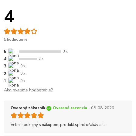
4
5 hodnotenie
5
3 x
4
2 x
3
0 x
2
0 x
1
0 x
Ako overíme hodnotenie?
Overený zákazník
Overená recenzia
- 08. 08. 2026
Veľmi spokojný s nákupom, produkt splnil očakávania.