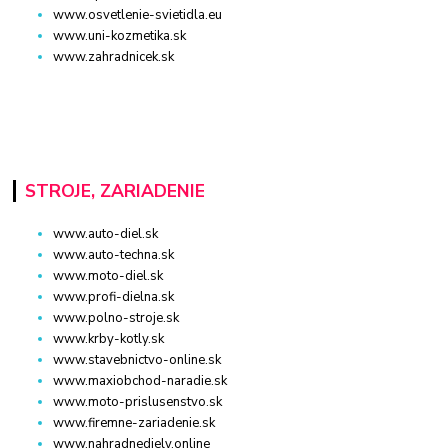
www.osvetlenie-svietidla.eu
www.uni-kozmetika.sk
www.zahradnicek.sk
STROJE, ZARIADENIE
www.auto-diel.sk
www.auto-techna.sk
www.moto-diel.sk
www.profi-dielna.sk
www.polno-stroje.sk
www.krby-kotly.sk
www.stavebnictvo-online.sk
www.maxiobchod-naradie.sk
www.moto-prislusenstvo.sk
www.firemne-zariadenie.sk
www.nahradnediely.online