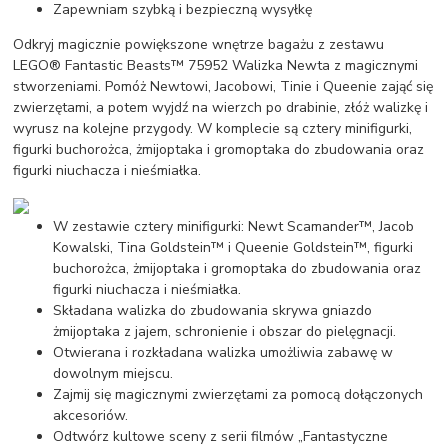
Zapewniam szybką i bezpieczną wysyłkę
Odkryj magicznie powiększone wnętrze bagażu z zestawu
LEGO® Fantastic Beasts™ 75952 Walizka Newta z magicznymi
stworzeniami. Pomóż Newtowi, Jacobowi, Tinie i Queenie zająć się
zwierzętami, a potem wyjdź na wierzch po drabinie, złóż walizkę i
wyrusz na kolejne przygody. W komplecie są cztery minifigurki,
figurki buchorożca, żmijoptaka i gromoptaka do zbudowania oraz
figurki niuchacza i nieśmiałka.
W zestawie cztery minifigurki: Newt Scamander™, Jacob
Kowalski, Tina Goldstein™ i Queenie Goldstein™, figurki
buchorożca, żmijoptaka i gromoptaka do zbudowania oraz
figurki niuchacza i nieśmiałka.
Składana walizka do zbudowania skrywa gniazdo
żmijoptaka z jajem, schronienie i obszar do pielęgnacji.
Otwierana i rozkładana walizka umożliwia zabawę w
dowolnym miejscu.
Zajmij się magicznymi zwierzętami za pomocą dołączonych
akcesoriów.
Odtwórz kultowe sceny z serii filmów „Fantastyczne