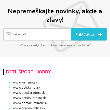
Nepremeškajte novinky, akcie a
zľavy!
Prihlásiť sa
Môžete sa kedykoľvek odhlásiť. Zasielame raz za 14 dní.
DETI, ŠPORT, HOBBY
www.kamenik.sk
www.detsky-raj.sk
www.detskaradost.sk
www.detsky-hrdina.sk
www.domaci-milacik.sk
www.hracky-online.sk