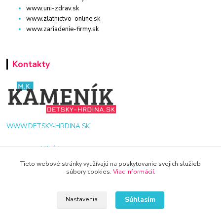
www.uni-zdrav.sk
www.zlatnictvo-online.sk
www.zariadenie-firmy.sk
Kontakty
WWW.DETSKY-HRDINA.SK
Viktória
+421 940 949 000
Tieto webové stránky využívajú na poskytovanie svojich služieb
súbory cookies.
Viac informácií
.
info@kamenik.sk
Súhlasím
Nastavenia