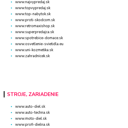
www.najvypredaj.sk
www.topvypredaj.sk
www.top-nabytok.sk
www.proti-skodcom.sk
www.retromaxishop.sk
www.superpredajca.sk
www.spotrebice-domace.sk
www.osvetlenie-svietidla.eu
www.uni-kozmetika.sk
www.zahradnicek.sk
STROJE, ZARIADENIE
www.auto-diel.sk
www.auto-techna.sk
www.moto-diel.sk
www.profi-dielna.sk