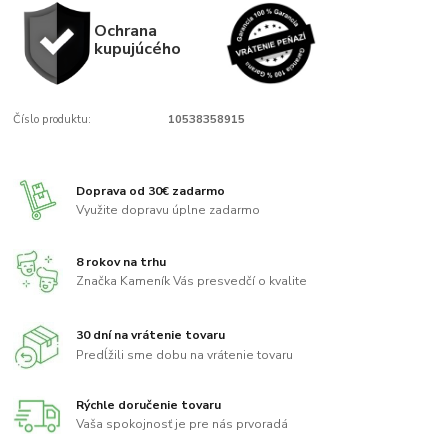
Ochrana
kupujúcého
Číslo produktu:
10538358915
Doprava od 30€ zadarmo
Využite dopravu úplne zadarmo
8 rokov na trhu
Značka Kameník Vás presvedčí o kvalite
30 dní na vrátenie tovaru
Predĺžili sme dobu na vrátenie tovaru
Rýchle doručenie tovaru
Vaša spokojnosť je pre nás prvoradá