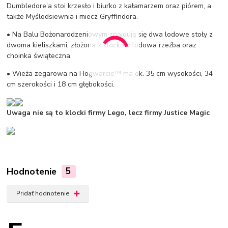
Dumbledore’a stoi krzesło i biurko z kałamarzem oraz piórem, a
także Myślodsiewnia i miecz Gryffindora.
• Na Balu Bożonarodzeniowym znajdują się dwa lodowe stoły z
dwoma kieliszkami, złożona z klocków lodowa rzeźba oraz
choinka świąteczna.
• Wieża zegarowa na Hogwarcie™ ma ok. 35 cm wysokości, 34
cm szerokości i 18 cm głębokości.
Uwaga nie są to klocki firmy Lego, lecz firmy Justice Magic
Hodnotenie
5
Pridať hodnotenie