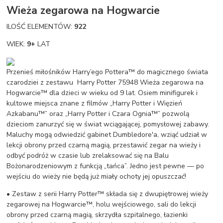
Wieża zegarowa na Hogwarcie
ILOŚĆ ELEMENTÓW:
922
WIEK:
9+
LAT
Przenieś miłośników Harry’ego Pottera™ do magicznego świata
czarodziei z zestawu Harry Potter 75948 Wieża zegarowa na
Hogwarcie™ dla dzieci w wieku od 9 lat. Osiem minifigurek i
kultowe miejsca znane z filmów „Harry Potter i Więzień
Azkabanu™” oraz „Harry Potter i Czara Ognia™” pozwolą
dzieciom zanurzyć się w świat wciągającej, pomysłowej zabawy.
Maluchy mogą odwiedzić gabinet Dumbledore'a, wziąć udział w
lekcji obrony przed czarną magią, przestawić zegar na wieży i
odbyć podróż w czasie lub zrelaksować się na Balu
Bożonarodzeniowym z funkcją „tańca”. Jedno jest pewne — po
wejściu do wieży nie będą już miały ochoty jej opuszczać!
• Zestaw z serii Harry Potter™ składa się z dwupiętrowej wieży
zegarowej na Hogwarcie™, holu wejściowego, sali do lekcji
obrony przed czarną magią, skrzydła szpitalnego, łazienki