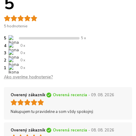
5
5 hodnotenie
5
5 x
4
0 x
3
0 x
2
0 x
1
0 x
Ako overíme hodnotenie?
Overený zákazník
Overená recenzia
- 09. 08. 2026
Nakupujem tu pravidelne a som vždy spokojný.
Overený zákazník
Overená recenzia
- 08. 08. 2026