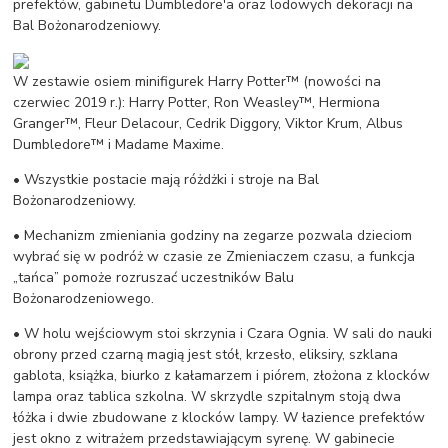
prefektów, gabinetu Dumbledore'a oraz lodowych dekoracji na
Bal Bożonarodzeniowy.
W zestawie osiem minifigurek Harry Potter™ (nowości na
czerwiec 2019 r.): Harry Potter, Ron Weasley™, Hermiona
Granger™, Fleur Delacour, Cedrik Diggory, Viktor Krum, Albus
Dumbledore™ i Madame Maxime.
• Wszystkie postacie mają różdżki i stroje na Bal
Bożonarodzeniowy.
• Mechanizm zmieniania godziny na zegarze pozwala dzieciom
wybrać się w podróż w czasie ze Zmieniaczem czasu, a funkcja
„tańca” pomoże rozruszać uczestników Balu
Bożonarodzeniowego.
• W holu wejściowym stoi skrzynia i Czara Ognia. W sali do nauki
obrony przed czarną magią jest stół, krzesło, eliksiry, szklana
gablota, książka, biurko z kałamarzem i piórem, złożona z klocków
lampa oraz tablica szkolna. W skrzydle szpitalnym stoją dwa
łóżka i dwie zbudowane z klocków lampy. W łazience prefektów
jest okno z witrażem przedstawiającym syrenę. W gabinecie