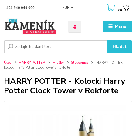
0
ks
EUR
+421 940 949 000
za
0 €
Menu
Hľadať
Úvod
HARRY POTTER
Hračky
Stavebnice
HARRY POTTER -
Kolocki Harry Potter Clock Tower v Rokforte
HARRY POTTER - Kolocki Harry
Potter Clock Tower v Rokforte