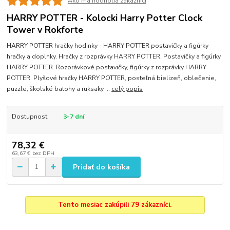
Ako ma hodnotia zákazníci
HARRY POTTER - Kolocki Harry Potter Clock
Tower v Rokforte
HARRY POTTER hračky hodinky - HARRY POTTER postavičky a figúrky
hračky a doplnky. Hračky z rozprávky HARRY POTTER. Postavičky a figúrky
HARRY POTTER. Rozprávkové postavičky, figúrky z rozprávky HARRY
POTTER. Plyšové hračky HARRY POTTER, posteľná bielizeň, oblečenie,
puzzle, školské batohy a ruksaky ...
celý popis
Dostupnosť
3-7 dní
78,32 €
63,67 €
bez DPH
Pridať do košíka
Tento mesiac zakúpili 79 zákazníci.