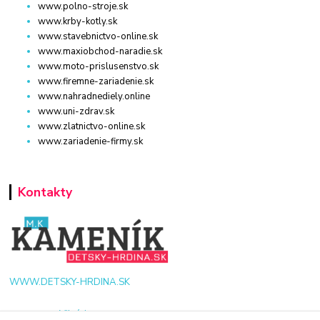
www.polno-stroje.sk
www.krby-kotly.sk
www.stavebnictvo-online.sk
www.maxiobchod-naradie.sk
www.moto-prislusenstvo.sk
www.firemne-zariadenie.sk
www.nahradnediely.online
www.uni-zdrav.sk
www.zlatnictvo-online.sk
www.zariadenie-firmy.sk
Kontakty
WWW.DETSKY-HRDINA.SK
Viktória