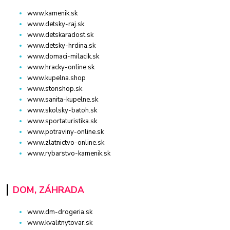
www.kamenik.sk
www.detsky-raj.sk
www.detskaradost.sk
www.detsky-hrdina.sk
www.domaci-milacik.sk
www.hracky-online.sk
www.kupelna.shop
www.stonshop.sk
www.sanita-kupelne.sk
www.skolsky-batoh.sk
www.sportaturistika.sk
www.potraviny-online.sk
www.zlatnictvo-online.sk
www.rybarstvo-kamenik.sk
DOM, ZÁHRADA
www.dm-drogeria.sk
www.kvalitnytovar.sk