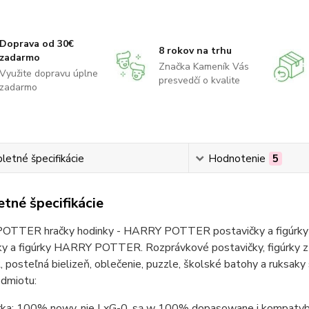
Doprava od 30€
8 rokov na trhu
zadarmo
Značka Kameník Vás
Využite dopravu úplne
presvedčí o kvalite
zadarmo
etné špecifikácie
Hodnotenie
5
tné špecifikácie
TTER hračky hodinky - HARRY POTTER postavičky a figúrky 
ky a figúrky HARRY POTTER. Rozprávkové postavičky, figúrk
posteľná bielizeň, oblečenie, puzzle, školské batohy a ruk
edmiotu:
ka: 100% nowy, nie LxG-0, są w 100% dopasowane i kompatyb