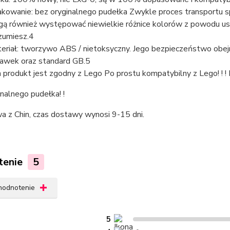
kowanie: bez oryginalnego pudełka Zwykle proces transportu 
ą również występować niewielkie różnice kolorów z powodu usta
zumiesz.4
eriał: tworzywo ABS / nietoksyczny. Jego bezpieczeństwo obej
awek oraz standard GB.5
 produkt jest zgodny z Lego Po prostu kompatybilny z Lego! ! ! N
nalnego pudełka! !
a z Chin, czas dostawy wynosi 9-15 dni.
tenie
5
 hodnotenie
5