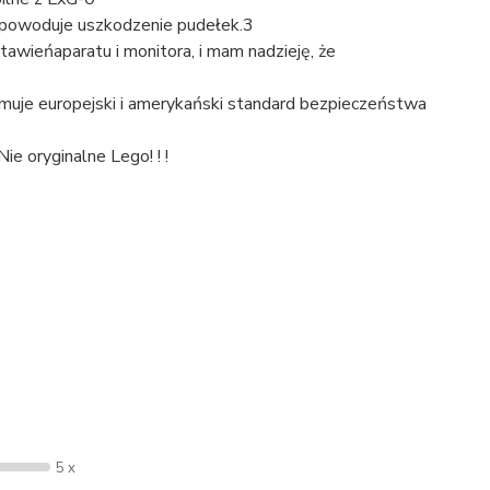
spowoduje uszkodzenie pudełek.3
wieńaparatu i monitora, i mam nadzieję, że
muje europejski i amerykański standard bezpieczeństwa
ie oryginalne Lego! ! !
5 x