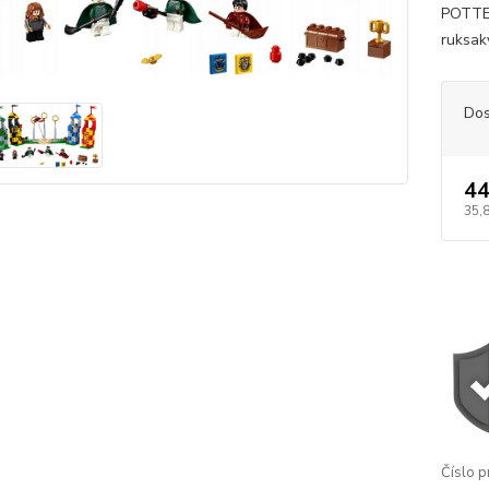
POTTER
ruksaky
Dos
44
35,
Číslo p