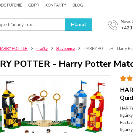
ODSTÚPENIE
GDPR
KONTAKTY
BLOG
Neviet
Hľadať
+421
HARRY POTTER
Hračky
Stavebnice
HARRY POTTER - Harry Pott
Y POTTER - Harry Potter Matc
HARR
Quid
HARRY
figúrk
Postav
figúrk