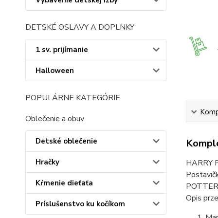
Vybavenie detskej izby
DETSKÉ OSLAVY A DOPLNKY
1 sv. prijímanie
Halloween
POPULÁRNE KATEGÓRIE
Kompl
Oblečenie a obuv
Detské oblečenie
Komple
Hračky
HARRY PO
Postavič
Kŕmenie dieťaťa
POTTER, 
Opis prz
Príslušenstvo ku kočíkom
Mar