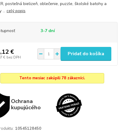
, posteľná bielizeň, oblečenie, puzzle, školské batohy a
 ...
celý popis
tupnosť
3-7 dní
,12 €
Pridať do košíka
87 €
bez DPH
Tento mesiac zakúpili 78 zákazníci.
Ochrana
kupujúcého
roduktu:
10545128450