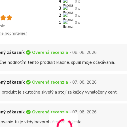
4
0 x
3
0 x
2
0 x
1
0 x
nie
me hodnotenie?
Overená recenzia
ný zákazník
- 08. 08. 2026
čne hodnotím tento produkt kladne, splnil moje očakávania.
Overená recenzia
ný zákazník
- 07. 08. 2026
 produkt je skutočne skvelý a stojí za každý vynaložený cent.
Overená recenzia
ný zákazník
- 07. 08. 2026
ovanie tu je vždy bezproblémové a rýchle.