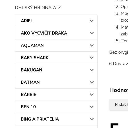
Opa
DETSKÝ HRDINA A-Z
Mog
zro
ARIEL
Mat
AKO VYCVIČIŤ DRAKA
zab
Ten
AQUAMAN
Bez orygi
BABY SHARK
6.Dostaw
BAKUGAN
BATMAN
Hodno
BÁRBIE
Pridať
BEN 10
BING A PRIATELIA