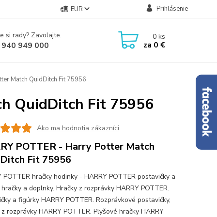
Prihlásenie
EUR
e si rady? Zavolajte.
0
ks
za
0 €
 940 949 000
er Match QuidDitch Fit 75956
h QuidDitch Fit 75956
Ako ma hodnotia zákazníci
Y POTTER - Harry Potter Match
Ditch Fit 75956
 POTTER hračky hodinky - HARRY POTTER postavičky a
y hračky a doplnky. Hračky z rozprávky HARRY POTTER.
ičky a figúrky HARRY POTTER. Rozprávkové postavičky,
y z rozprávky HARRY POTTER. Plyšové hračky HARRY