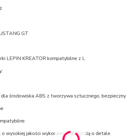
d
USTANG GT
arki LEPIN KREATOR kompatybilne z L
y:
y dla środowiska ABS z tworzywa sztucznego, bezpieczny
ne
mpatybilne
 o wysokiej jakości wykonania z dbałością o detale