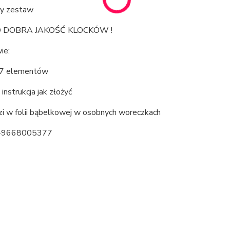
ny zestaw
 DOBRA JAKOŚĆ KLOCKÓW !
ie:
37 elementów
instrukcja jak złożyć
zi w folii bąbelkowej w osobnych woreczkach
-9668005377