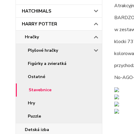
Atrakcyj
HATCHIMALS
BARDZO
HARRY POTTER
w zestaw
Hračky
klocki 7
Plyšové hračky
kolorowa 
Figúrky a zvieratká
przychod
Ostatné
No-AGO
Stavebnice
Hry
Puzzle
Detská izba