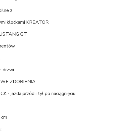
ilne z
ymi klockami KREATOR
USTANG GT
mentów
:
e drzwi
WE ZDOBIENIA
 - jazda przód i tył po naciągnięciu
 cm
: