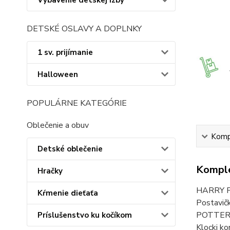
Vybavenie detskej izby
DETSKÉ OSLAVY A DOPLNKY
1 sv. prijímanie
Halloween
POPULÁRNE KATEGÓRIE
Oblečenie a obuv
Kompl
Detské oblečenie
Komple
Hračky
HARRY PO
Kŕmenie dieťaťa
Postavič
POTTER, 
Príslušenstvo ku kočíkom
Klocki ko