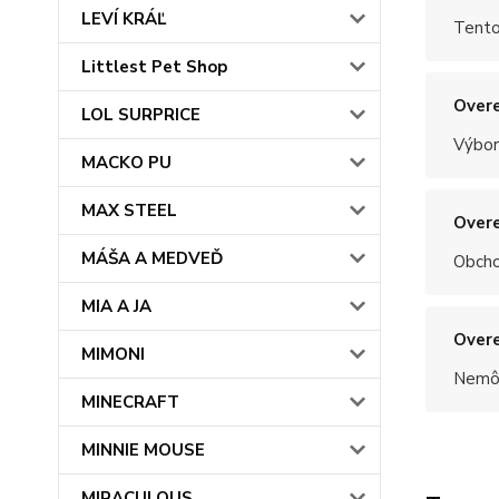
LEVÍ KRÁĽ
Tento
Littlest Pet Shop
Overe
LOL SURPRICE
Výbor
MACKO PU
MAX STEEL
Overe
MÁŠA A MEDVEĎ
Obchod
MIA A JA
Overe
MIMONI
Nemôž
MINECRAFT
MINNIE MOUSE
MIRACULOUS