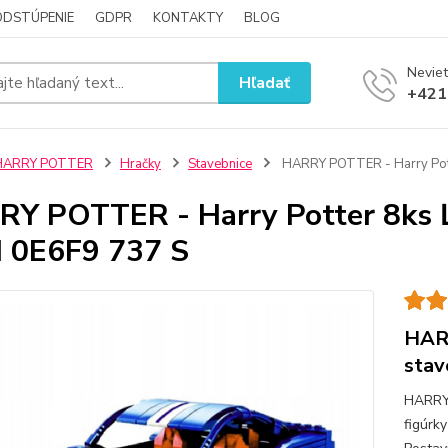
ODSTÚPENIE
GDPR
KONTAKTY
BLOG
Neviet
Hľadať
+421
HARRY POTTER
Hračky
Stavebnice
HARRY POTTER - Harry Pott
Y POTTER - Harry Potter 8ks Ľ
 0E6F9 737 S
HARR
stav
HARRY
figúrk