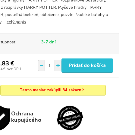
ičky a figúrky HARRY POTTER. Rozprávkové postavičky,
y z rozprávky HARRY POTTER. Plyšové hračky HARRY
, posteľná bielizeň, oblečenie, puzzle, školské batohy a
 ...
celý popis
tupnosť
3-7 dní
,83 €
Pridať do košíka
14 €
bez DPH
Tento mesiac zakúpili 84 zákazníci.
Ochrana
kupujúcého