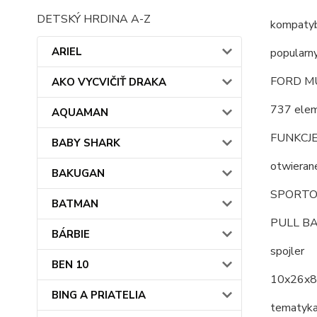
DETSKÝ HRDINA A-Z
kompatyb
ARIEL
popularn
FORD M
AKO VYCVIČIŤ DRAKA
737 ele
AQUAMAN
FUNKCJE
BABY SHARK
otwieran
BAKUGAN
SPORTO
BATMAN
PULL BACK
BÁRBIE
spojler
BEN 10
10x26x8
BING A PRIATELIA
tematyka