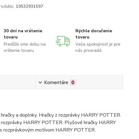
roduktu:
10532931597
30 dní na vrátenie
Rýchle doručenie
tovaru
tovaru
Predĺžili sme dobu na
Vaša spokojnosť je pre
vrátenie tovaru
nás prvoradá
Komentáre
0
hračky a doplnky. Hračky z rozprávky HARRY POTTER.
y z rozprávky HARRY POTTER. Plyšové hračky HARRY
saky s rozprávkovým motívom HARRY POTTER.