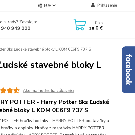
Prihlásenie
EUR
e si rady? Zavolajte.
0
ks
za
0 €
 940 949 000
er 8ks Ľudské stavebné bloky L KOM 0E6F9 737 S
udské stavebné bloky L
Ako ma hodnotia zákazníci
Y POTTER - Harry Potter 8ks Ľudské
ebné bloky L KOM 0E6F9 737 S
 POTTER hračky hodinky - HARRY POTTER postavičky a
y hračky a doplnky. Hračky z rozprávky HARRY POTTER.