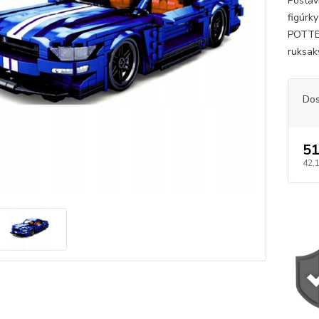
Postav
figúrk
POTTER
ruksaky
Dos
51
42,