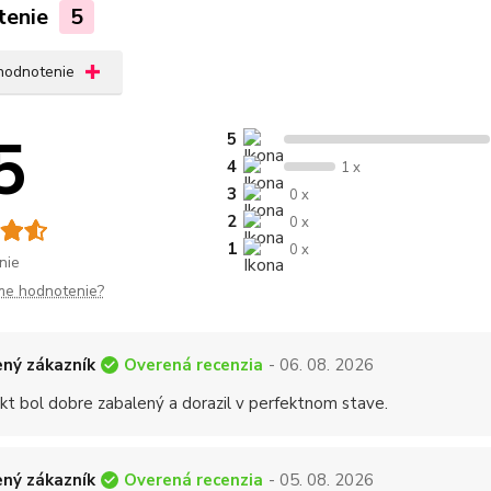
tenie
5
 hodnotenie
5
5
4
1 x
3
0 x
2
0 x
1
0 x
nie
me hodnotenie?
Overená recenzia
ný zákazník
- 06. 08. 2026
kt bol dobre zabalený a dorazil v perfektnom stave.
Overená recenzia
ný zákazník
- 05. 08. 2026