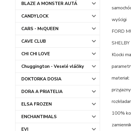
BLAZE A MONSTER AUTÁ
samochó
CANDYLOCK
wyścigi
CARS - McQUEEN
FORD M
CAVE CLUB
SHELBY
CHI CHI LOVE
Klocki m
parametr
Chuggington - Veselé vláčiky
materiał:
DOKTORKA DOSIA
przyjazn
DORA A PRIATELIA
rozkłada
ELSA FROZEN
100% ko
ENCHANTIMALS
zamiennik
EVI