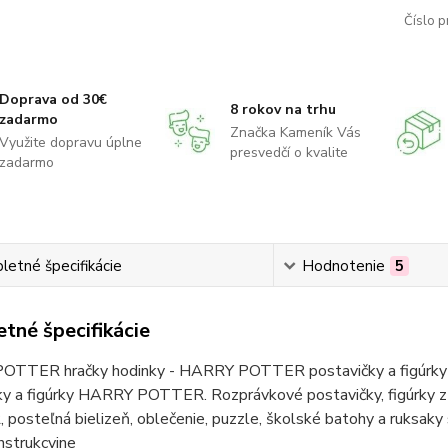
Číslo p
Doprava od 30€
8 rokov na trhu
zadarmo
Značka Kameník Vás
Využite dopravu úplne
presvedčí o kvalite
zadarmo
etné špecifikácie
Hodnotenie
5
tné špecifikácie
TTER hračky hodinky - HARRY POTTER postavičky a figúrky 
ky a figúrky HARRY POTTER. Rozprávkové postavičky, figúrk
posteľná bielizeň, oblečenie, puzzle, školské batohy a ruk
nstrukcyjne