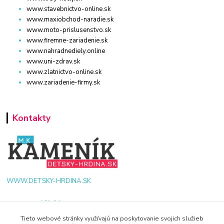
www.stavebnictvo-online.sk
www.maxiobchod-naradie.sk
www.moto-prislusenstvo.sk
www.firemne-zariadenie.sk
www.nahradnediely.online
www.uni-zdrav.sk
www.zlatnictvo-online.sk
www.zariadenie-firmy.sk
Kontakty
WWW.DETSKY-HRDINA.SK
Viktória
+421 940 949 000
Tieto webové stránky využívajú na poskytovanie svojich služieb