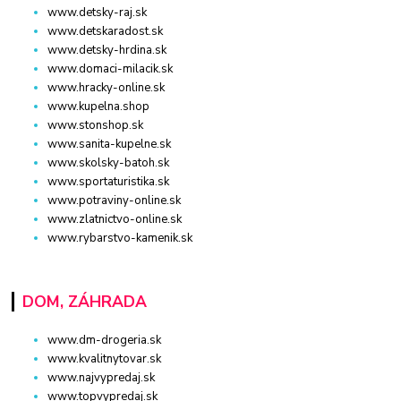
www.detsky-raj.sk
www.detskaradost.sk
www.detsky-hrdina.sk
www.domaci-milacik.sk
www.hracky-online.sk
www.kupelna.shop
www.stonshop.sk
www.sanita-kupelne.sk
www.skolsky-batoh.sk
www.sportaturistika.sk
www.potraviny-online.sk
www.zlatnictvo-online.sk
www.rybarstvo-kamenik.sk
DOM, ZÁHRADA
www.dm-drogeria.sk
www.kvalitnytovar.sk
www.najvypredaj.sk
www.topvypredaj.sk