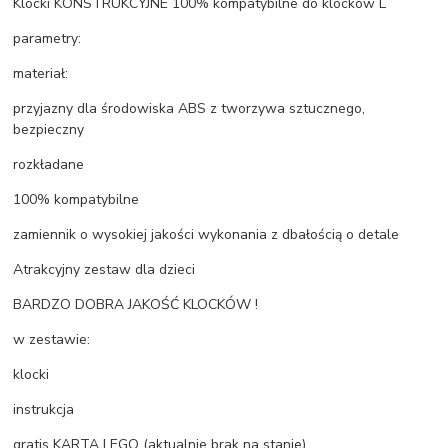
Klocki KONSTRUKCYJNE 100% kompatybilne do klocków L
parametry:
materiał:
przyjazny dla środowiska ABS z tworzywa sztucznego,
bezpieczny
rozkładane
100% kompatybilne
zamiennik o wysokiej jakości wykonania z dbałością o detale
Atrakcyjny zestaw dla dzieci
BARDZO DOBRA JAKOŚĆ KLOCKÓW !
w zestawie:
klocki
instrukcja
gratis KARTA LEGO (aktualnie brak na stanie)