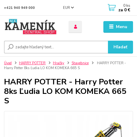
0
ks
EUR
+421 940 949 000
za
0 €
Menu
Hľadať
Úvod
HARRY POTTER
Hračky
Stavebnice
HARRY POTTER -
Harry Potter 8ks Ľudia LO KOM KOMEKA 665 S
HARRY POTTER - Harry Potter
8ks Ľudia LO KOM KOMEKA 665
S