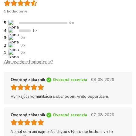
5 hodnotenie
5
4 x
4
1 x
3
0 x
2
0 x
1
0 x
Ako overíme hodnotenie?
Overený zákazník
Overená recenzia
- 08. 08. 2026
Vynikajúca komunikácia s obchodom, vrelo odporúčam.
Overený zákazník
Overená recenzia
- 07. 08. 2026
Nemal som ani najmenšiu chybu s týmto obchodom, vrelo