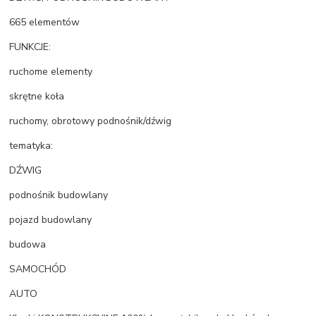
665 elementów
FUNKCJE:
ruchome elementy
skrętne koła
ruchomy, obrotowy podnośnik/dźwig
tematyka:
DŹWIG
podnośnik budowlany
pojazd budowlany
budowa
SAMOCHÓD
AUTO