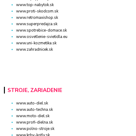
www.top-nabytok.sk
www.proti-skodcom.sk
www.retromaxishop.sk
www.superpredajca.sk
www.spotrebice-domace.sk
www.osvetlenie-svietidla.eu
www.uni-kozmetika.sk
www.zahradnicek.sk
STROJE, ZARIADENIE
www.auto-diel.sk
www.auto-techna.sk
www.moto-diel.sk
www.profi-dielna.sk
www.polno-stroje.sk
www.krby-kotly.sk