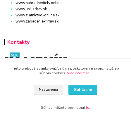
www.nahradnediely.online
www.uni-zdrav.sk
www.zlatnictvo-online.sk
www.zariadenie-firmy.sk
Kontakty
Tieto webové stránky využívajú na poskytovanie svojich služieb
súbory cookies.
Viac informácií
.
WWW.DETSKY-HRDINA.SK
Súhlasím
Nastavenia
Viktória
+421 940 949 000
Súhlas môžete odmietnuť
tu
.
info@kamenik.sk