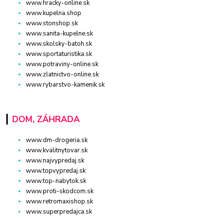
www.hracky-online.sk
www.kupelna.shop
www.stonshop.sk
www.sanita-kupelne.sk
www.skolsky-batoh.sk
www.sportaturistika.sk
www.potraviny-online.sk
www.zlatnictvo-online.sk
www.rybarstvo-kamenik.sk
DOM, ZÁHRADA
www.dm-drogeria.sk
www.kvalitnytovar.sk
www.najvypredaj.sk
www.topvypredaj.sk
www.top-nabytok.sk
www.proti-skodcom.sk
www.retromaxishop.sk
www.superpredajca.sk