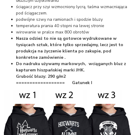
dłuższym użytkowaniu
ściągacz przy szyi wzmocniony lycrą, taśma wzmacniająca
pod ściągaczem.
podwójne szwy na ramionach i spodzie bluzy
temperatura prania 40 stopni na lewej stronie
wirowanie w pralce max 800 obrotów
Nasza odzież to nie są gotowce wydrukowane w
tysiącach sztuk, które tylko sprzedajmy, lecz jest to
produkcja na życzenie klienta po zakupie, pod
konkretne zamówienie .
Do nadruku używamy markowych, wciąganych bluz z
kapturem hiszpańskiej marki JHK.
Grubość bluzy: 290 g/m2
==================
Gatunek I