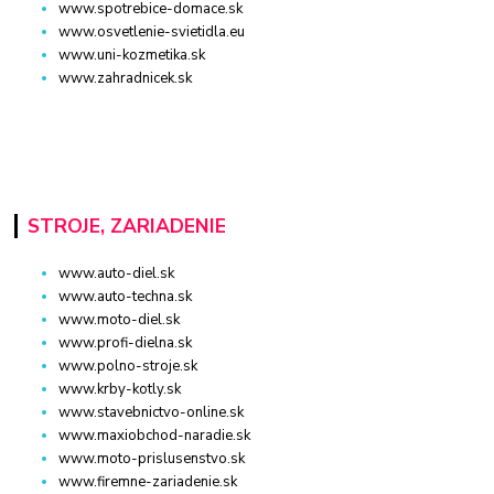
www.spotrebice-domace.sk
www.osvetlenie-svietidla.eu
www.uni-kozmetika.sk
www.zahradnicek.sk
STROJE, ZARIADENIE
www.auto-diel.sk
www.auto-techna.sk
www.moto-diel.sk
www.profi-dielna.sk
www.polno-stroje.sk
www.krby-kotly.sk
www.stavebnictvo-online.sk
www.maxiobchod-naradie.sk
www.moto-prislusenstvo.sk
www.firemne-zariadenie.sk