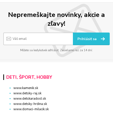
Nepremeškajte novinky, akcie a
zľavy!
Prihlásiť sa
Môžete sa kedykoľvek odhlásiť. Zasielame raz za 14 dní.
DETI, ŠPORT, HOBBY
www.kamenik.sk
www.detsky-raj.sk
www.detskaradost.sk
www.detsky-hrdina.sk
www.domaci-milacik.sk