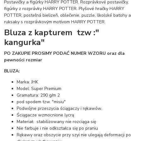
Postavičky a figúrky HARRY POTTER. Rozprávkové postavičky,
figúrky z rozprávky HARRY POTTER. Plyšové hračky HARRY
POTTER, posteľná bielizeň, oblečenie, puzzle, školské batohy a
ruksaky s rozprávkovým motívom HARRY POTTER.
Bluza z kapturem tzw :"
kangurka"
PO ZAKUPIE PROSIMY PODAĆ NUMER WZORU oraz dla
pewności rozmiar
BLUZA:
Marka: JHK
Model: Super Premium
Gramatura: 290 g/m 2
pod spodem tzw. "misiu"
Podwójne przeszycia ściągaczy i rękawów.
Ściągacze wzmocnione lycrą
Materiał: stabilizowany nie rozciąga się
Nie farbuje i nie odkształca się po praniu
Rękawy oraz obszycie przy szyi nie ulegają deformacji po