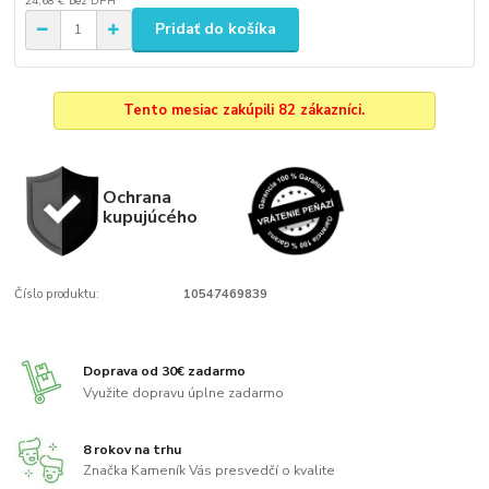
24,68 €
bez DPH
Pridať do košíka
Tento mesiac zakúpili 82 zákazníci.
Ochrana
kupujúcého
Číslo produktu:
10547469839
Doprava od 30€ zadarmo
Využite dopravu úplne zadarmo
8 rokov na trhu
Značka Kameník Vás presvedčí o kvalite