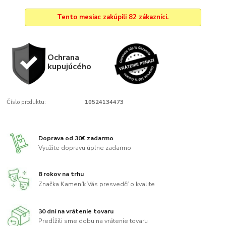
Tento mesiac zakúpili 82 zákazníci.
Ochrana
kupujúcého
Číslo produktu:
10524134473
Doprava od 30€ zadarmo
Využite dopravu úplne zadarmo
8 rokov na trhu
Značka Kameník Vás presvedčí o kvalite
30 dní na vrátenie tovaru
Predĺžili sme dobu na vrátenie tovaru