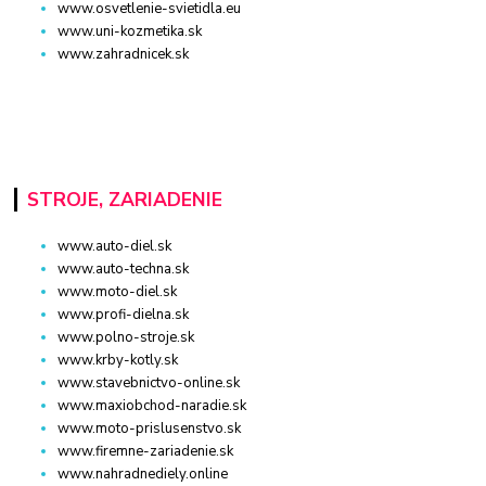
www.osvetlenie-svietidla.eu
www.uni-kozmetika.sk
www.zahradnicek.sk
STROJE, ZARIADENIE
www.auto-diel.sk
www.auto-techna.sk
www.moto-diel.sk
www.profi-dielna.sk
www.polno-stroje.sk
www.krby-kotly.sk
www.stavebnictvo-online.sk
www.maxiobchod-naradie.sk
www.moto-prislusenstvo.sk
www.firemne-zariadenie.sk
www.nahradnediely.online