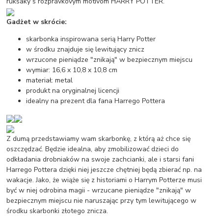
ruksaky s rozprávkovým motívom HARRY POTTER.
Gadżet w skrócie:
skarbonka inspirowana serią Harry Potter
w środku znajduje się lewitujący znicz
wrzucone pieniądze "znikają" w bezpiecznym miejscu
wymiar: 16,6 x 10,8 x 10,8 cm
materiał: metal
produkt na oryginalnej licencji
idealny na prezent dla fana Harrego Pottera
Z dumą przedstawiamy wam skarbonkę, z którą aż chce się
oszczędzać. Będzie idealna, aby zmobilizować dzieci do
odkładania drobniaków na swoje zachcianki, ale i starsi fani
Harrego Pottera dzięki niej jeszcze chętniej będą zbierać np. na
wakacje. Jako, że wiąże się z historiami o Harrym Potterze musi
być w niej odrobina magii - wrzucane pieniądze "znikają" w
bezpiecznym miejscu nie naruszając przy tym lewitującego w
środku skarbonki złotego znicza.