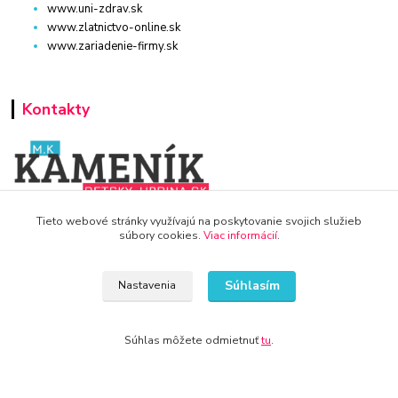
www.uni-zdrav.sk
www.zlatnictvo-online.sk
www.zariadenie-firmy.sk
Kontakty
WWW.DETSKY-HRDINA.SK
Tieto webové stránky využívajú na poskytovanie svojich služieb
súbory cookies.
Viac informácií
.
Viktória
+421 940 949 000
Súhlasím
Nastavenia
info@kamenik.sk
Súhlas môžete odmietnuť
tu
.