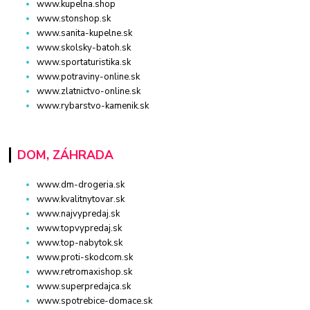
www.kupelna.shop
www.stonshop.sk
www.sanita-kupelne.sk
www.skolsky-batoh.sk
www.sportaturistika.sk
www.potraviny-online.sk
www.zlatnictvo-online.sk
www.rybarstvo-kamenik.sk
DOM, ZÁHRADA
www.dm-drogeria.sk
www.kvalitnytovar.sk
www.najvypredaj.sk
www.topvypredaj.sk
www.top-nabytok.sk
www.proti-skodcom.sk
www.retromaxishop.sk
www.superpredajca.sk
www.spotrebice-domace.sk