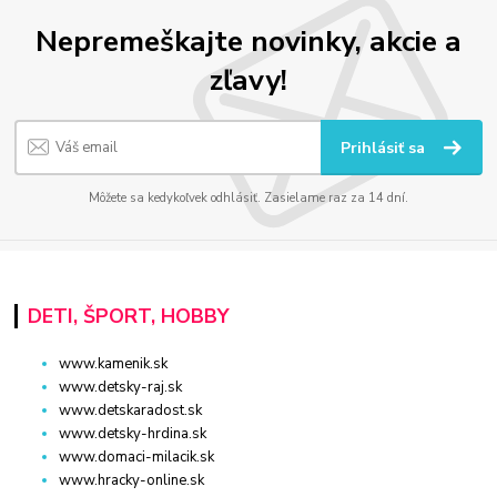
Nepremeškajte novinky, akcie a
zľavy!
Prihlásiť sa
Môžete sa kedykoľvek odhlásiť. Zasielame raz za 14 dní.
DETI, ŠPORT, HOBBY
www.kamenik.sk
www.detsky-raj.sk
www.detskaradost.sk
www.detsky-hrdina.sk
www.domaci-milacik.sk
www.hracky-online.sk