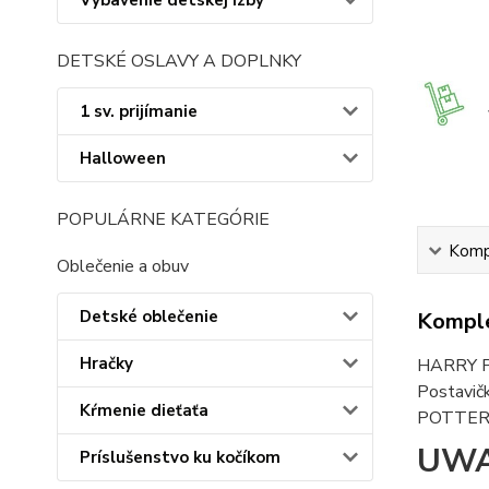
Vybavenie detskej izby
DETSKÉ OSLAVY A DOPLNKY
1 sv. prijímanie
Halloween
POPULÁRNE KATEGÓRIE
Kompl
Oblečenie a obuv
Detské oblečenie
Komple
Hračky
HARRY PO
Postavič
Kŕmenie dieťaťa
POTTER, 
UWA
Príslušenstvo ku kočíkom