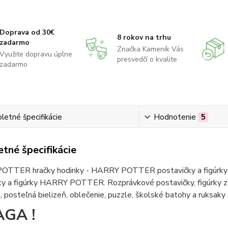
Doprava od 30€
8 rokov na trhu
zadarmo
Značka Kameník Vás
Využite dopravu úplne
presvedčí o kvalite
zadarmo
etné špecifikácie
Hodnotenie
5
tné špecifikácie
TTER hračky hodinky - HARRY POTTER postavičky a figúrky 
ky a figúrky HARRY POTTER. Rozprávkové postavičky, figúrk
posteľná bielizeň, oblečenie, puzzle, školské batohy a ruk
GA !