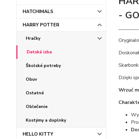
HAR
HATCHIMALS
- G
HARRY POTTER
________
Hračky
Orygina
Detská izba
Doskonały
Skarbonk
Školské potreby
Dzięki sp
Obuv
Wrzuć mo
Ostatné
Charakt
Oblečenie
Wym
Kostýmy a doplnky
Prod
Dos
HELLO KITTY