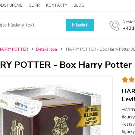
ODSTÚPENIE
GDPR
KONTAKTY
BLOG
Neviet
Hľadať
+421
HARRY POTTER
Detská izba
HARRY POTTER - Box Harry Potter 3D 
Y POTTER - Box Harry Potter 3
HARR
Levi
HARRY
figúrk
Postav
figúrk