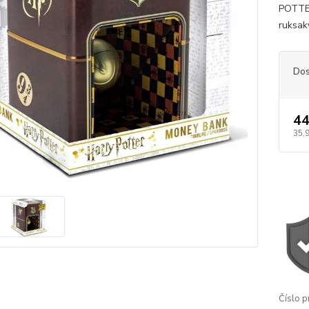
POTTER
ruksaky
Dos
44
35,
Číslo p