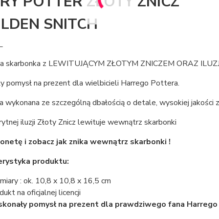
RY POTTER ZŁOTY ZNICZ
OLDEN SNITCH
_
lna skarbonka z LEWITUJĄCYM ZŁOTYM ZNICZEM ORAZ ILU
 pomysł na prezent dla wielbicieli Harrego Pottera.
a wykonana ze szczególną dbałością o detale, wysokiej jakości
rytnej iluzji Złoty Znicz lewituje wewnątrz skarbonki
netę i zobacz jak znika wewnątrz skarbonki !
erystyka produktu:
iary : ok. 10,8 x 10,8 x 16,5 cm
ukt na oficjalnej licencji
konały pomysł na prezent dla prawdziwego fana Harrego