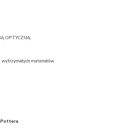
ZJĄ OPTYCZNĄ
 z wytrzymałych materiałów
 Pottera