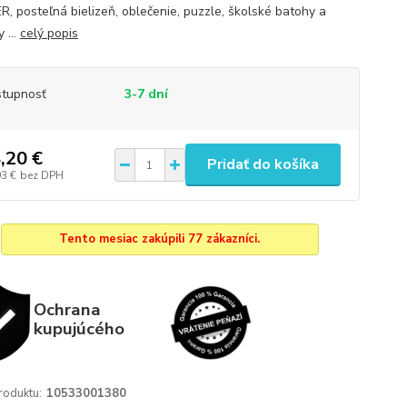
, posteľná bielizeň, oblečenie, puzzle, školské batohy a
 ...
celý popis
tupnosť
3-7 dní
,20 €
Pridať do košíka
93 €
bez DPH
Tento mesiac zakúpili 77 zákazníci.
Ochrana
kupujúcého
roduktu:
10533001380