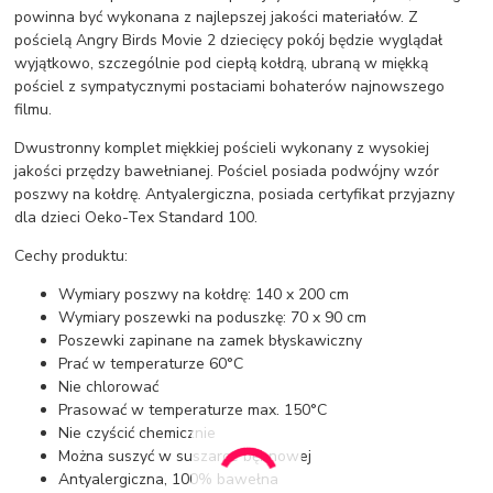
powinna być wykonana z najlepszej jakości materiałów. Z
pościelą Angry Birds Movie 2 dziecięcy pokój będzie wyglądał
wyjątkowo, szczególnie pod ciepłą kołdrą, ubraną w miękką
pościel z sympatycznymi postaciami bohaterów najnowszego
filmu.
Dwustronny komplet miękkiej pościeli wykonany z wysokiej
jakości przędzy bawełnianej. Pościel posiada podwójny wzór
poszwy na kołdrę. Antyalergiczna, posiada certyfikat przyjazny
dla dzieci Oeko-Tex Standard 100.
Cechy produktu:
Wymiary poszwy na kołdrę: 140 x 200 cm
Wymiary poszewki na poduszkę: 70 x 90 cm
Poszewki zapinane na zamek błyskawiczny
Prać w temperaturze 60°C
Nie chlorować
Prasować w temperaturze max. 150°C
Nie czyścić chemicznie
Można suszyć w suszarce bębnowej
Antyalergiczna, 100% bawełna