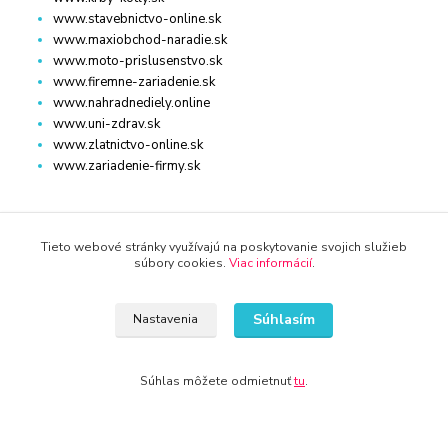
www.stavebnictvo-online.sk
www.maxiobchod-naradie.sk
www.moto-prislusenstvo.sk
www.firemne-zariadenie.sk
www.nahradnediely.online
www.uni-zdrav.sk
www.zlatnictvo-online.sk
www.zariadenie-firmy.sk
Kontakty
Tieto webové stránky využívajú na poskytovanie svojich služieb
súbory cookies.
Viac informácií
.
Súhlasím
Nastavenia
WWW.DETSKY-HRDINA.SK
Súhlas môžete odmietnuť
tu
.
Viktória
+421 940 949 000