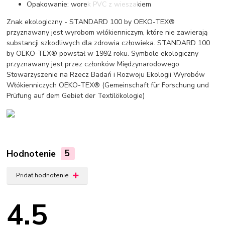
Opakowanie: worek PVC z wieszakiem
Znak ekologiczny - STANDARD 100 by OEKO-TEX®
przyznawany jest wyrobom włókienniczym, które nie zawierają
substancji szkodliwych dla zdrowia człowieka. STANDARD 100
by OEKO-TEX® powstał w 1992 roku. Symbole ekologiczny
przyznawany jest przez członków Międzynarodowego
Stowarzyszenie na Rzecz Badań i Rozwoju Ekologii Wyrobów
Włókienniczych OEKO-TEX® (Gemeinschaft für Forschung und
Prüfung auf dem Gebiet der Textilökologie)
Hodnotenie
5
Pridať hodnotenie
4.5