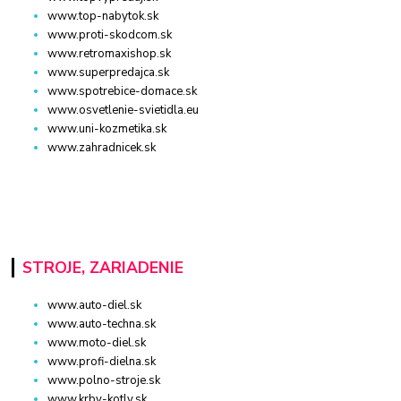
www.top-nabytok.sk
www.proti-skodcom.sk
www.retromaxishop.sk
www.superpredajca.sk
www.spotrebice-domace.sk
www.osvetlenie-svietidla.eu
www.uni-kozmetika.sk
www.zahradnicek.sk
STROJE, ZARIADENIE
www.auto-diel.sk
www.auto-techna.sk
www.moto-diel.sk
www.profi-dielna.sk
www.polno-stroje.sk
www.krby-kotly.sk