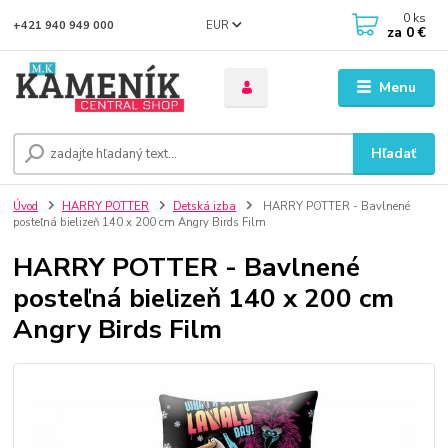
0
ks
EUR
+421 940 949 000
za
0 €
Menu
Hľadať
Úvod
HARRY POTTER
Detská izba
HARRY POTTER - Bavlnené
posteľná bielizeň 140 x 200 cm Angry Birds Film
HARRY POTTER - Bavlnené
posteľná bielizeň 140 x 200 cm
Angry Birds Film