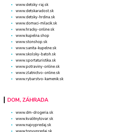
www.detsky-raj.sk
www.detskaradost.sk
www.detsky-hrdina.sk
www.domaci-milacik.sk
www.hracky-online.sk
www.kupelna.shop
www.stonshop.sk
www.sanita-kupelne.sk
www.skolsky-batoh.sk
www.sportaturistika.sk
www.potraviny-online.sk
www.zlatnictvo-online.sk
www.rybarstvo-kamenik.sk
DOM, ZÁHRADA
www.dm-drogeria.sk
www.kvalitnytovar.sk
www.najvypredaj.sk
www.topvypredaj.sk