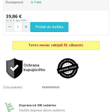
Dostupnosť
3-7 dní
39,86 €
32,41 €
bez DPH
Pridať do košíka
Tento mesiac zakúpili 81 zákazníci.
Ochrana
kupujúcého
Číslo produktu:
8488969600
Doprava od 30€ zadarmo
Využite dopravu úplne zadarmo