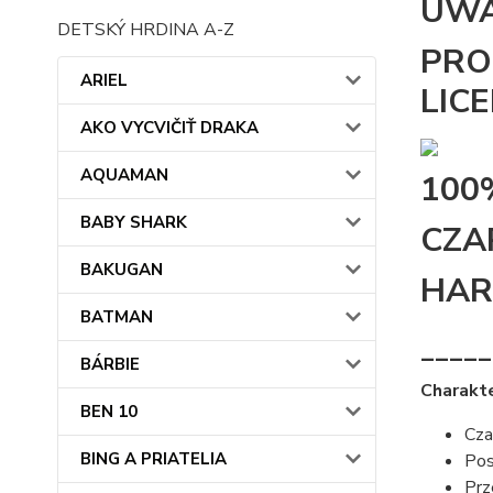
UWA
DETSKÝ HRDINA A-Z
PRO
ARIEL
LIC
AKO VYCVIČIŤ DRAKA
AQUAMAN
100
BABY SHARK
CZA
BAKUGAN
HAR
BATMAN
_____
BÁRBIE
Charakt
BEN 10
Cza
BING A PRIATELIA
Pos
Prz