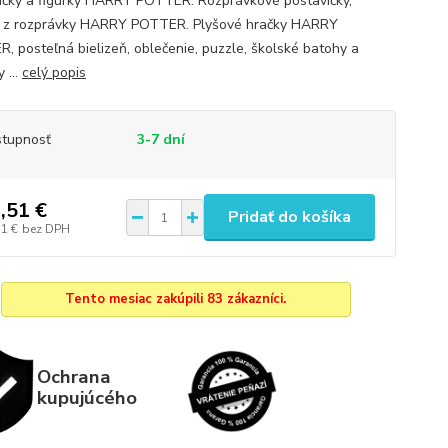
ičky a figúrky HARRY POTTER. Rozprávkové postavičky,
y z rozprávky HARRY POTTER. Plyšové hračky HARRY
, posteľná bielizeň, oblečenie, puzzle, školské batohy a
 ...
celý popis
tupnosť
3-7 dní
,51 €
Pridať do košíka
11 €
bez DPH
Tento mesiac zakúpili 83 zákazníci.
Ochrana
kupujúcého