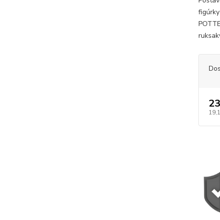
Postav
figúrk
POTTER
ruksaky
Dos
23
19,