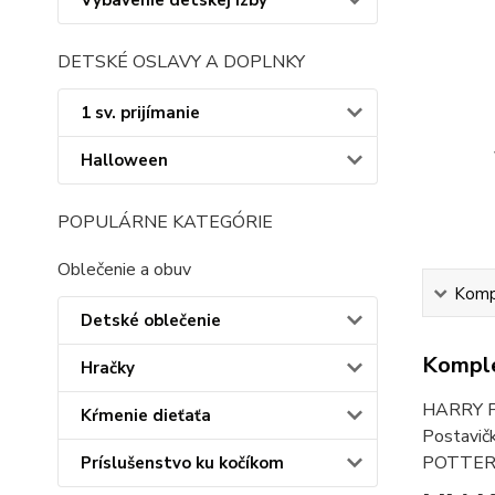
Vybavenie detskej izby
DETSKÉ OSLAVY A DOPLNKY
1 sv. prijímanie
Halloween
POPULÁRNE KATEGÓRIE
Oblečenie a obuv
Kompl
Detské oblečenie
Komple
Hračky
HARRY PO
Kŕmenie dieťaťa
Postavič
POTTER, 
Príslušenstvo ku kočíkom