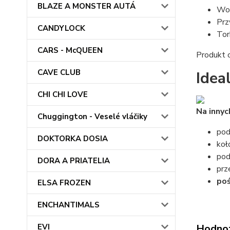
BLAZE A MONSTER AUTÁ
Wor
Prz
CANDYLOCK
Tor
CARS - McQUEEN
Produkt o
CAVE CLUB
Idea
CHI CHI LOVE
Na innyc
Chuggington - Veselé vláčiky
pod
DOKTORKA DOSIA
koł
pod
DORA A PRIATELIA
prz
poś
ELSA FROZEN
ENCHANTIMALS
EVI
Hodno