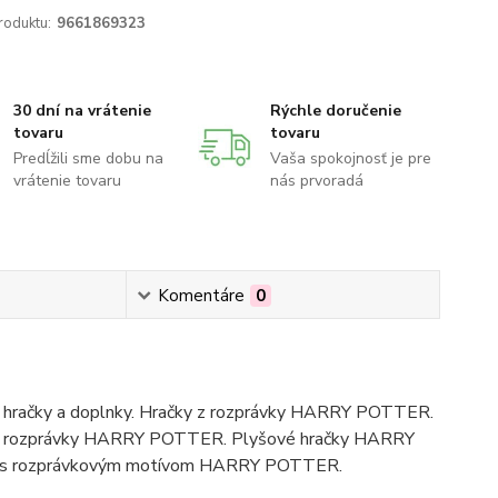
roduktu:
9661869323
30 dní na vrátenie
Rýchle doručenie
tovaru
tovaru
Predĺžili sme dobu na
Vaša spokojnosť je pre
vrátenie tovaru
nás prvoradá
Komentáre
0
hračky a doplnky. Hračky z rozprávky HARRY POTTER.
y z rozprávky HARRY POTTER. Plyšové hračky HARRY
saky s rozprávkovým motívom HARRY POTTER.