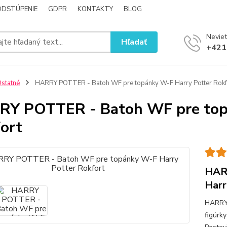
ODSTÚPENIE
GDPR
KONTAKTY
BLOG
Neviet
Hľadať
+421
statné
HARRY POTTER - Batoh WF pre topánky W-F Harry Potter Rokf
Y POTTER - Batoh WF pre top
ort
HAR
Harr
HARRY
figúrk