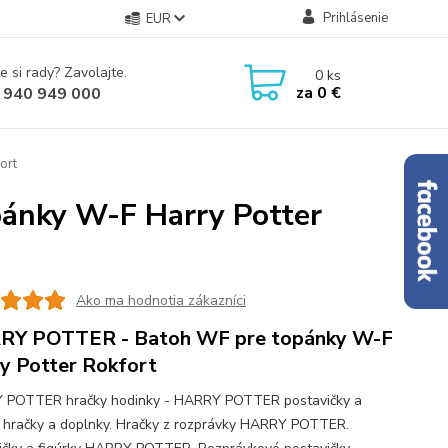
Prihlásenie
EUR
e si rady? Zavolajte.
0
ks
za
0 €
 940 949 000
ort
ánky W-F Harry Potter
Ako ma hodnotia zákazníci
RY POTTER - Batoh WF pre topánky W-F
y Potter Rokfort
 POTTER hračky hodinky - HARRY POTTER postavičky a
y hračky a doplnky. Hračky z rozprávky HARRY POTTER.