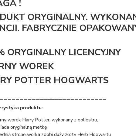
GA !
DUKT ORYGINALNY. WYKONAN
ENCJI. FABRYCZNIE OPAKOWANY
% ORYGINALNY LICENCYJNY
RNY WOREK
RY POTTER HOGWARTS
___________________________
erystyka produktu:
rny worek Harry Potter, wykonany z poliestru,
iada oryginalną metkę
ednią stronę worka zdobi duży złoty Herb Hogwartu