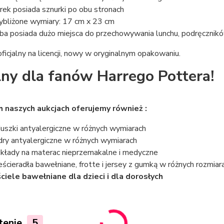
ek posiada sznurki po obu stronach
ybliżone wymiary: 17 cm x 23 cm
ba posiada dużo miejsca do przechowywania lunchu, podręczników 
ficjalny na licencji, nowy w oryginalnym opakowaniu.
lny dla fanów Harrego Pottera!
h naszych aukcjach oferujemy również :
uszki antyalergiczne w różnych wymiarach
dry antyalergiczne w różnych wymiarach
kłady na materac nieprzemakalne i medyczne
eścieradła bawełniane, frotte i jersey z gumką w różnych rozmiar
ciele bawełniane dla dzieci i dla dorosłych
tenie
5