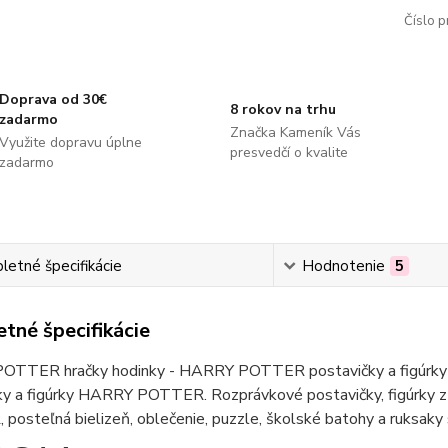
Číslo p
Doprava od 30€
8 rokov na trhu
zadarmo
Značka Kameník Vás
Využite dopravu úplne
presvedčí o kvalite
zadarmo
etné špecifikácie
Hodnotenie
5
tné špecifikácie
TTER hračky hodinky - HARRY POTTER postavičky a figúrky 
ky a figúrky HARRY POTTER. Rozprávkové postavičky, figúrk
posteľná bielizeň, oblečenie, puzzle, školské batohy a ruk