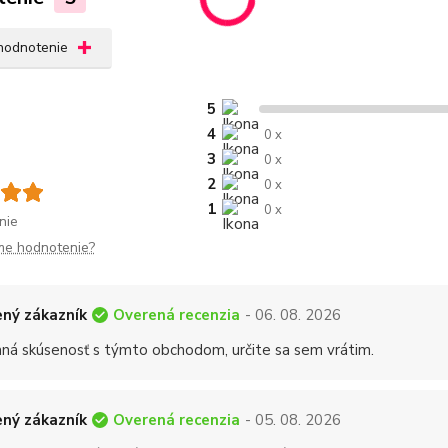
 hodnotenie
5
4
0 x
3
0 x
2
0 x
1
0 x
nie
me hodnotenie?
Overená recenzia
ný zákazník
- 06. 08. 2026
mná skúsenosť s týmto obchodom, určite sa sem vrátim.
Overená recenzia
ný zákazník
- 05. 08. 2026