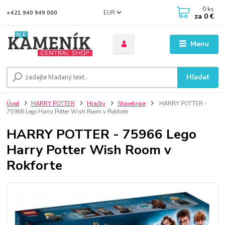
0
ks
EUR
+421 940 949 000
za
0 €
Menu
Hľadať
Úvod
HARRY POTTER
Hračky
Stavebnice
HARRY POTTER -
75966 Lego Harry Potter Wish Room v Rokforte
HARRY POTTER - 75966 Lego
Harry Potter Wish Room v
Rokforte