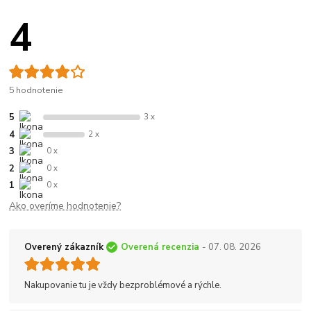
4
5 hodnotenie
5
3 x
4
2 x
3
0 x
2
0 x
1
0 x
Ako overíme hodnotenie?
Overený zákazník
Overená recenzia
- 07. 08. 2026
Nakupovanie tu je vždy bezproblémové a rýchle.