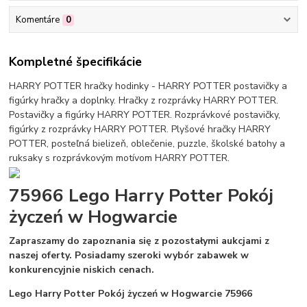
Komentáre
0
Kompletné špecifikácie
HARRY POTTER hračky hodinky - HARRY POTTER postavičky a
figúrky hračky a doplnky. Hračky z rozprávky HARRY POTTER.
Postavičky a figúrky HARRY POTTER. Rozprávkové postavičky,
figúrky z rozprávky HARRY POTTER. Plyšové hračky HARRY
POTTER, posteľná bielizeň, oblečenie, puzzle, školské batohy a
ruksaky s rozprávkovým motívom HARRY POTTER.
75966 Lego Harry Potter Pokój
życzeń w Hogwarcie
Zapraszamy do zapoznania się z pozostałymi aukcjami z
naszej oferty. Posiadamy szeroki wybór zabawek w
konkurencyjnie niskich cenach.
Lego Harry Potter Pokój życzeń w Hogwarcie 75966