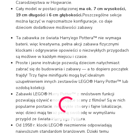
Czarodziejstwa w Hogwarcie.
Cały model w postaci połączonej
ma ok. 7 cm wysokości,
19 cm długości i 6 cm głębokości.
Poszczególne sekcje
można łączyć w najrozmaitsze konfiguracje, co daje
dzieciom dodatkowe możliwości zabawy.
Ta zabawka ze świata Harry’ego Pottera™ nie wymaga
baterii, więc kreatywna, pełna akcji zabawa fizycznymi
klockami i odgrywanie opowieści o niezwykłych przygodach
są możliwe w każdym miejscu i czasie.
Proste i jasne instrukcje pozwolą dzieciom natychmiast
zabrać się do budowania i zabawy — a to dopiero początek
frajdy! Trzy fajne minifigurki mogą być idealnym
uzupełnieniem innych zestawów LEGO® Harry Potter™ lub
ozdobą kolekcji.
Zabawki LEGO® Harry Potter™ z mnóstwem funkcji
pozwalają ożywić emocjonujące sceny z filmów! Są w nich
popularne postacie, niezwykłe stwory i fajne lokalizacje,
więc dzieci mają teraz pełną swobodę w wymyślaniu
przygód ze świata Harry’ego Pottera.
Od 1958 r. klocki LEGO® niezmiennie odpowiadają
najwyższym standardom branżowym. Dzięki temu