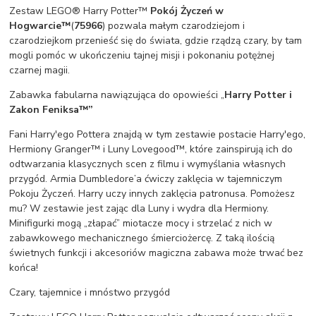
Zestaw LEGO® Harry Potter™
Pokój Życzeń w
Hogwarcie™
(
75966
) pozwala małym czarodziejom i
czarodziejkom przenieść się do świata, gdzie rządzą czary, by tam
mogli pomóc w ukończeniu tajnej misji i pokonaniu potężnej
czarnej magii.
Zabawka fabularna nawiązująca do opowieści „
Harry Potter i
Zakon Feniksa™”
Fani Harry'ego Pottera znajdą w tym zestawie postacie Harry'ego,
Hermiony Granger™ i Luny Lovegood™, które zainspirują ich do
odtwarzania klasycznych scen z filmu i wymyślania własnych
przygód. Armia Dumbledore’a ćwiczy zaklęcia w tajemniczym
Pokoju Życzeń. Harry uczy innych zaklęcia patronusa. Pomożesz
mu? W zestawie jest zając dla Luny i wydra dla Hermiony.
Minifigurki mogą „złapać” miotacze mocy i strzelać z nich w
zabawkowego mechanicznego śmierciożercę. Z taką ilością
świetnych funkcji i akcesoriów magiczna zabawa może trwać bez
końca!
Czary, tajemnice i mnóstwo przygód