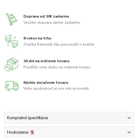
Doprava od 30€ zadarmo
Využite dopravu úplne zadarmo
8 rokov na trhu
Značka Kameník Vás presvedčí o kvalite
30 dní na vrátenie tovaru
Predĺžili sme dobu na vrátenie tovaru
Rýchle doručenie tovaru
Vaša spokojnosť je pre nás prvoradá
Kompletné špecifikácie
Hodnotenie
5