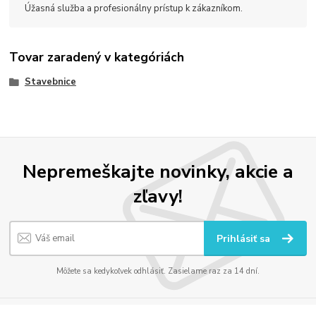
Úžasná služba a profesionálny prístup k zákazníkom.
Tovar zaradený v kategóriách
Stavebnice
Nepremeškajte novinky, akcie a
zľavy!
Prihlásiť sa
Môžete sa kedykoľvek odhlásiť. Zasielame raz za 14 dní.