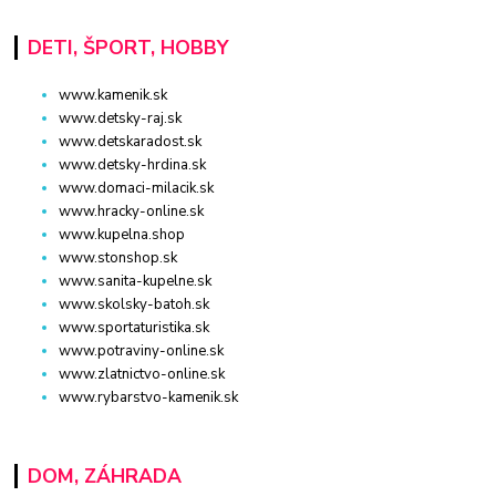
DETI, ŠPORT, HOBBY
www.kamenik.sk
www.detsky-raj.sk
www.detskaradost.sk
www.detsky-hrdina.sk
www.domaci-milacik.sk
www.hracky-online.sk
www.kupelna.shop
www.stonshop.sk
www.sanita-kupelne.sk
www.skolsky-batoh.sk
www.sportaturistika.sk
www.potraviny-online.sk
www.zlatnictvo-online.sk
www.rybarstvo-kamenik.sk
DOM, ZÁHRADA