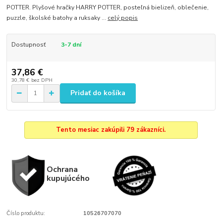
POTTER. Plyšové hračky HARRY POTTER, posteľná bielizeň, oblečenie,
puzzle, školské batohy a ruksaky ...
celý popis
Dostupnosť
3-7 dní
37,86 €
30,78 €
bez DPH
Pridať do košíka
Tento mesiac zakúpili 79 zákazníci.
Ochrana
kupujúcého
Číslo produktu:
10526707070