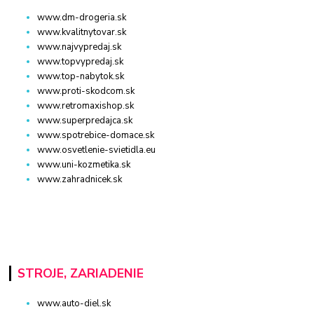
www.dm-drogeria.sk
www.kvalitnytovar.sk
www.najvypredaj.sk
www.topvypredaj.sk
www.top-nabytok.sk
www.proti-skodcom.sk
www.retromaxishop.sk
www.superpredajca.sk
www.spotrebice-domace.sk
www.osvetlenie-svietidla.eu
www.uni-kozmetika.sk
www.zahradnicek.sk
STROJE, ZARIADENIE
www.auto-diel.sk