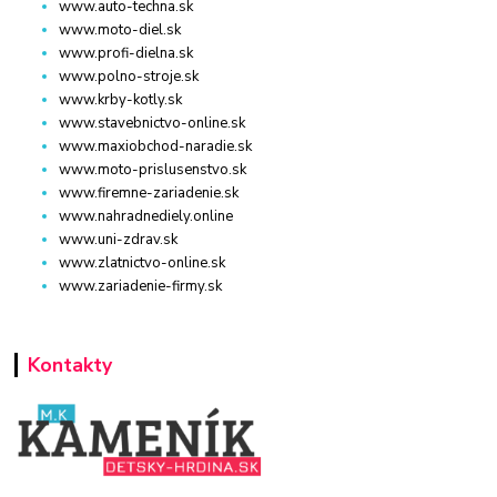
www.auto-techna.sk
www.moto-diel.sk
www.profi-dielna.sk
www.polno-stroje.sk
www.krby-kotly.sk
www.stavebnictvo-online.sk
www.maxiobchod-naradie.sk
www.moto-prislusenstvo.sk
www.firemne-zariadenie.sk
www.nahradnediely.online
www.uni-zdrav.sk
www.zlatnictvo-online.sk
www.zariadenie-firmy.sk
Kontakty