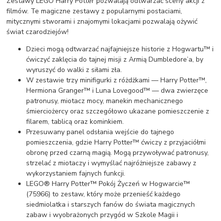
Zestawy LEGO Harry Potter pozwalają odtwarzać sceny akcji z
filmów. Te magiczne zestawy z popularnymi postaciami,
mitycznymi stworami i znajomymi lokacjami pozwalają ożywić
świat czarodziejów!
Dzieci mogą odtwarzać najfajniejsze historie z Hogwartu™ i
ćwiczyć zaklęcia do tajnej misji z Armią Dumbledore’a, by
wyruszyć do walki z siłami zła.
W zestawie trzy minifigurki z różdżkami — Harry Potter™,
Hermiona Granger™ i Luna Lovegood™ — dwa zwierzęce
patronusy, miotacz mocy, manekin mechanicznego
śmierciożercy oraz szczegółowo ukazane pomieszczenie z
filarem, tablicą oraz kominkiem.
Przesuwany panel odsłania wejście do tajnego
pomieszczenia, gdzie Harry Potter™ ćwiczy z przyjaciółmi
obronę przed czarną magią. Mogą przywoływać patronusy,
strzelać z miotaczy i wymyślać najróżniejsze zabawy z
wykorzystaniem fajnych funkcji.
LEGO® Harry Potter™ Pokój Życzeń w Hogwarcie™
(75966) to zestaw, który może przenieść każdego
siedmiolatka i starszych fanów do świata magicznych
zabaw i wyobrażonych przygód w Szkole Magii i