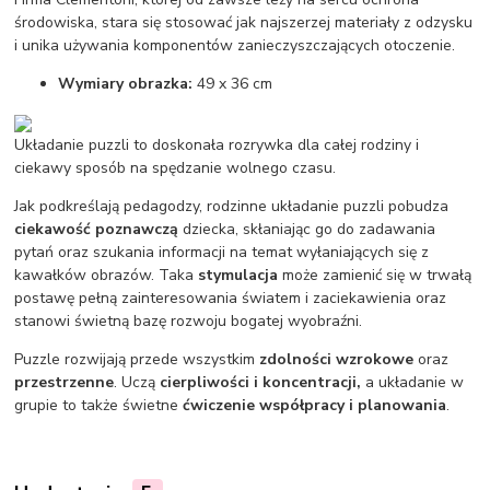
środowiska, stara się stosować jak najszerzej materiały z odzysku
i unika używania komponentów zanieczyszczających otoczenie.
Wymiary obrazka:
49 x 36 cm
Układanie puzzli to doskonała rozrywka dla całej rodziny i
ciekawy sposób na spędzanie wolnego czasu.
Jak podkreślają pedagodzy, rodzinne układanie puzzli pobudza
ciekawość poznawczą
dziecka, skłaniając go do zadawania
pytań oraz szukania informacji na temat wyłaniających się z
kawałków obrazów. Taka
stymulacja
może zamienić się w trwałą
postawę pełną zainteresowania światem i zaciekawienia oraz
stanowi świetną bazę rozwoju bogatej wyobraźni.
Puzzle rozwijają przede wszystkim
zdolności wzrokowe
oraz
przestrzenne
. Uczą
cierpliwości i koncentracji,
a układanie w
grupie to także świetne
ćwiczenie współpracy i planowania
.