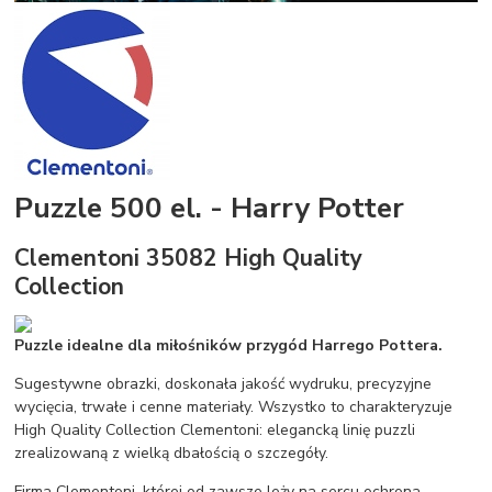
Puzzle 500 el. - Harry Potter
Clementoni 35082 High Quality
Collection
Puzzle idealne dla miłośników przygód Harrego Pottera.
Sugestywne obrazki, doskonała jakość wydruku, precyzyjne
wycięcia, trwałe i cenne materiały. Wszystko to charakteryzuje
High Quality Collection Clementoni: elegancką linię puzzli
zrealizowaną z wielką dbałością o szczegóły.
Firma Clementoni, której od zawsze leży na sercu ochrona