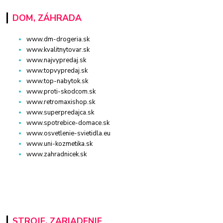
DOM, ZÁHRADA
www.dm-drogeria.sk
www.kvalitnytovar.sk
www.najvypredaj.sk
www.topvypredaj.sk
www.top-nabytok.sk
www.proti-skodcom.sk
www.retromaxishop.sk
www.superpredajca.sk
www.spotrebice-domace.sk
www.osvetlenie-svietidla.eu
www.uni-kozmetika.sk
www.zahradnicek.sk
STROJE, ZARIADENIE