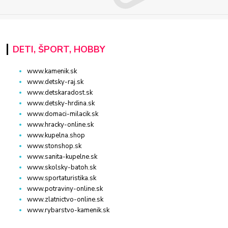
DETI, ŠPORT, HOBBY
www.kamenik.sk
www.detsky-raj.sk
www.detskaradost.sk
www.detsky-hrdina.sk
www.domaci-milacik.sk
www.hracky-online.sk
www.kupelna.shop
www.stonshop.sk
www.sanita-kupelne.sk
www.skolsky-batoh.sk
www.sportaturistika.sk
www.potraviny-online.sk
www.zlatnictvo-online.sk
www.rybarstvo-kamenik.sk