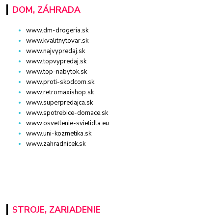
DOM, ZÁHRADA
www.dm-drogeria.sk
www.kvalitnytovar.sk
www.najvypredaj.sk
www.topvypredaj.sk
www.top-nabytok.sk
www.proti-skodcom.sk
www.retromaxishop.sk
www.superpredajca.sk
www.spotrebice-domace.sk
www.osvetlenie-svietidla.eu
www.uni-kozmetika.sk
www.zahradnicek.sk
STROJE, ZARIADENIE