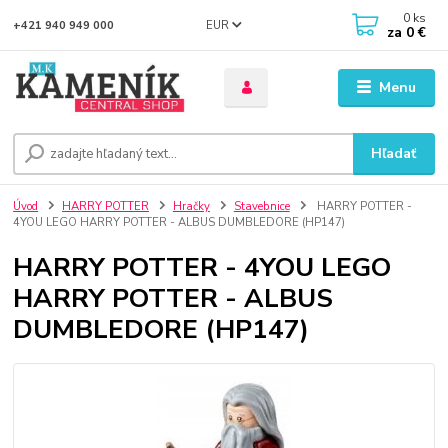
0
ks
EUR
+421 940 949 000
za
0 €
Menu
Hľadať
Úvod
HARRY POTTER
Hračky
Stavebnice
HARRY POTTER -
4YOU LEGO HARRY POTTER - ALBUS DUMBLEDORE (HP147)
HARRY POTTER - 4YOU LEGO
HARRY POTTER - ALBUS
DUMBLEDORE (HP147)