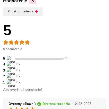
Hodnotenie
5
Pridať hodnotenie
5
5 hodnotenie
5
5 x
4
0 x
3
0 x
2
0 x
1
0 x
Ako overíme hodnotenie?
Overený zákazník
Overená recenzia
- 10. 08. 2026