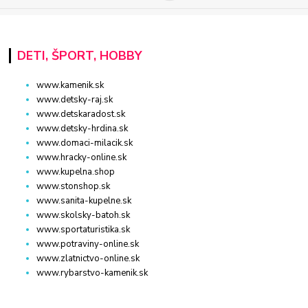
DETI, ŠPORT, HOBBY
www.kamenik.sk
www.detsky-raj.sk
www.detskaradost.sk
www.detsky-hrdina.sk
www.domaci-milacik.sk
www.hracky-online.sk
www.kupelna.shop
www.stonshop.sk
www.sanita-kupelne.sk
www.skolsky-batoh.sk
www.sportaturistika.sk
www.potraviny-online.sk
www.zlatnictvo-online.sk
www.rybarstvo-kamenik.sk