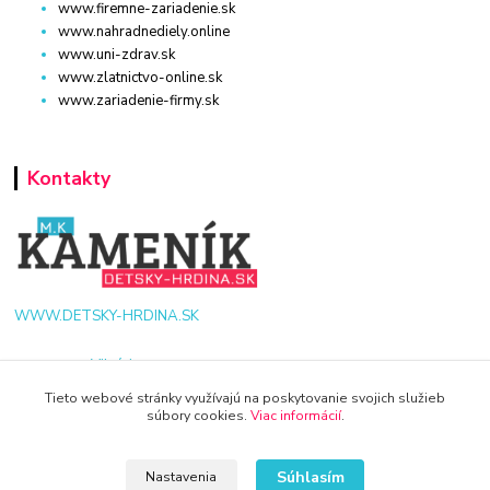
www.firemne-zariadenie.sk
www.nahradnediely.online
www.uni-zdrav.sk
www.zlatnictvo-online.sk
www.zariadenie-firmy.sk
Kontakty
WWW.DETSKY-HRDINA.SK
Viktória
+421 940 949 000
Tieto webové stránky využívajú na poskytovanie svojich služieb
súbory cookies.
Viac informácií
.
info@kamenik.sk
Súhlasím
Nastavenia