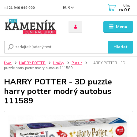
0
ks
EUR
+421 940 949 000
za
0 €
Menu
Hľadať
Úvod
HARRY POTTER
Hračky
Puzzle
HARRY POTTER - 3D
puzzle harry potter modrý autobus 111589
HARRY POTTER - 3D puzzle
harry potter modrý autobus
111589