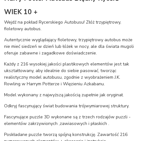
WIEK 10 +
Wejdź na pokład Rycerskiego Autobusu! Złóż trzypiętrowy,
fioletowy autobus.
Autentycznie wyglądający fioletowy, trzypiętrowy autobus może
nie mieć siedzeń w dzień lub łóżek w nocy, ale dla świata mugoli
oferuje zabawne i zagadkowe doświadczenie.
Każdy z 216 wysokiej jakości plastikowych elementów jest tak
ukształtowany, aby idealnie do siebie pasować, tworząc
realistyczny model autobusu, zgodnie z wyobrażeniem J.K.
Rowling w Harrym Potterze i Więzieniu Azkabanu.
Model wykonany z najwyższą jakością zupełnie jak oryginał.
Odkryj fascynujący świat budowania trójwymiarowej struktury.
Fascynujące puzzle 3D wykonane są z trzech rodzajów puzzli -
elementów zakrzywionych ,zawiasowych i płaskich .
Poskładane puzzle tworzą spójną konstrukcję. Zawartość 216