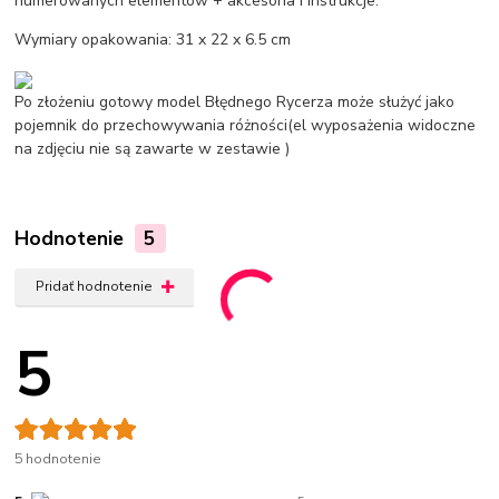
numerowanych elementów + akcesoria i instrukcje.
Wymiary opakowania: 31 x 22 x 6.5 cm
Po złożeniu gotowy model Błędnego Rycerza może służyć jako
pojemnik do przechowywania różności(el wyposażenia widoczne
na zdjęciu nie są zawarte w zestawie )
Hodnotenie
5
Pridať hodnotenie
5
5 hodnotenie