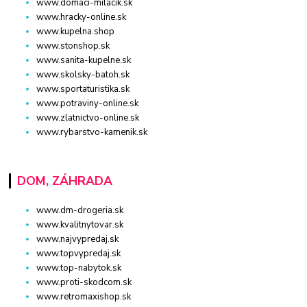
www.domaci-milacik.sk
www.hracky-online.sk
www.kupelna.shop
www.stonshop.sk
www.sanita-kupelne.sk
www.skolsky-batoh.sk
www.sportaturistika.sk
www.potraviny-online.sk
www.zlatnictvo-online.sk
www.rybarstvo-kamenik.sk
DOM, ZÁHRADA
www.dm-drogeria.sk
www.kvalitnytovar.sk
www.najvypredaj.sk
www.topvypredaj.sk
www.top-nabytok.sk
www.proti-skodcom.sk
www.retromaxishop.sk