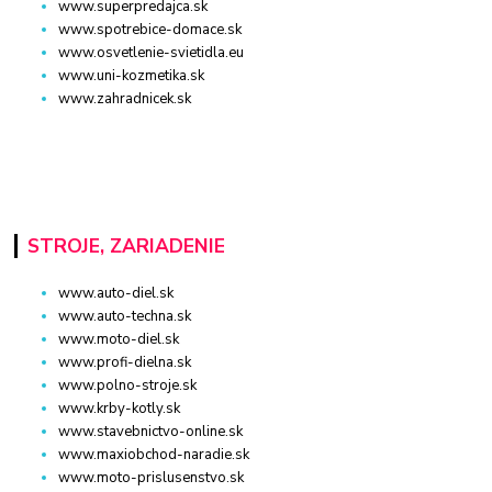
www.superpredajca.sk
www.spotrebice-domace.sk
www.osvetlenie-svietidla.eu
www.uni-kozmetika.sk
www.zahradnicek.sk
STROJE, ZARIADENIE
www.auto-diel.sk
www.auto-techna.sk
www.moto-diel.sk
www.profi-dielna.sk
www.polno-stroje.sk
www.krby-kotly.sk
www.stavebnictvo-online.sk
www.maxiobchod-naradie.sk
www.moto-prislusenstvo.sk