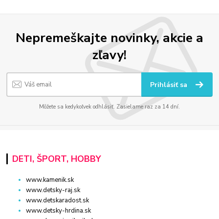
Nepremeškajte novinky, akcie a
zľavy!
Prihlásiť sa
Môžete sa kedykoľvek odhlásiť. Zasielame raz za 14 dní.
DETI, ŠPORT, HOBBY
www.kamenik.sk
www.detsky-raj.sk
www.detskaradost.sk
www.detsky-hrdina.sk