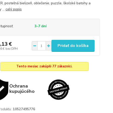
, posteľná bielizeň, oblečenie, puzzle, školské batohy a
 ...
celý popis
tupnosť
3-7 dní
,13 €
Pridať do košíka
56 €
bez DPH
Tento mesiac zakúpili 77 zákazníci.
Ochrana
kupujúcého
roduktu:
10527495776