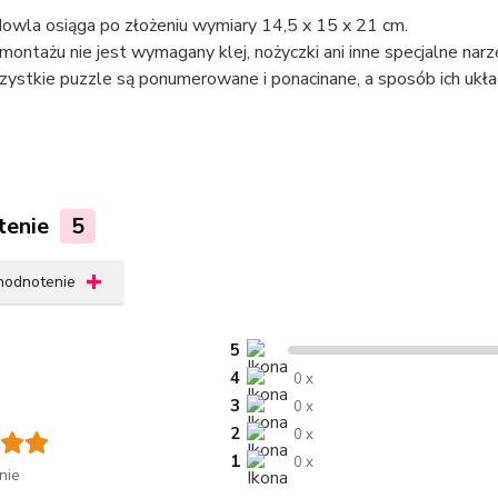
owla osiąga po złożeniu wymiary 14,5 x 15 x 21 cm.
montażu nie jest wymagany klej, nożyczki ani inne specjalne narz
ystkie puzzle są ponumerowane i ponacinane, a sposób ich układa
tenie
5
 hodnotenie
5
4
0 x
3
0 x
2
0 x
1
0 x
nie