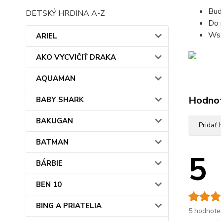
Bud
DETSKÝ HRDINA A-Z
Do 
Wsz
ARIEL
AKO VYCVIČIŤ DRAKA
AQUAMAN
Hodno
BABY SHARK
BAKUGAN
Pridať
BATMAN
5
BÁRBIE
BEN 10
BING A PRIATELIA
5 hodnote