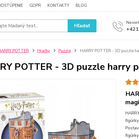
ODSTÚPENIE
GDPR
KONTAKTY
BLOG
Neviet
Hľadať
+421
HARRY POTTER
Hračky
Puzzle
HARRY POTTER - 3D puzzle harry
Y POTTER - 3D puzzle harry po
HARR
magi
HARRY
figúrk
Postav
figúrk