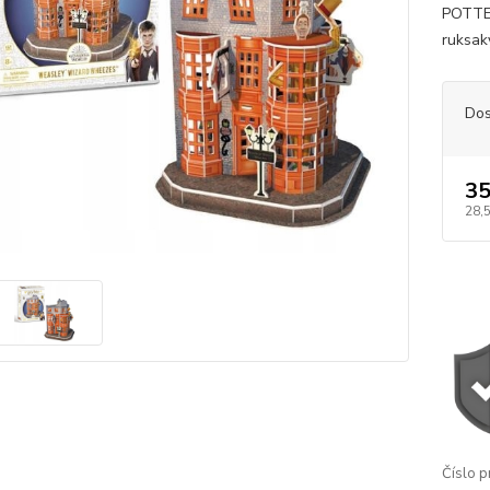
POTTER
ruksaky
Dos
35
28,
Číslo p