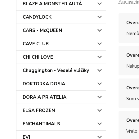
Ako overí
BLAZE A MONSTER AUTÁ
CANDYLOCK
Overe
CARS - McQUEEN
Nemôž
CAVE CLUB
Overe
CHI CHI LOVE
Nakup
Chuggington - Veselé vláčiky
DOKTORKA DOSIA
Overe
DORA A PRIATELIA
Som v
ELSA FROZEN
Overe
ENCHANTIMALS
Vrelo
EVI