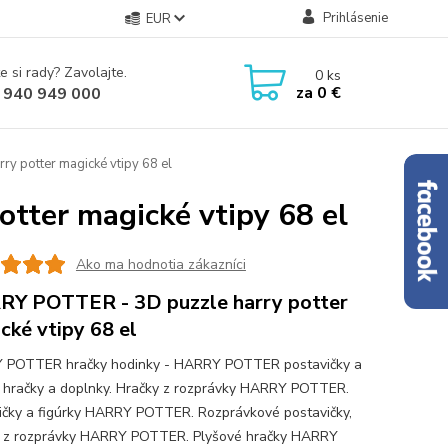
Prihlásenie
EUR
e si rady? Zavolajte.
0
ks
za
0 €
 940 949 000
 potter magické vtipy 68 el
tter magické vtipy 68 el
Ako ma hodnotia zákazníci
Y POTTER - 3D puzzle harry potter
cké vtipy 68 el
 POTTER hračky hodinky - HARRY POTTER postavičky a
y hračky a doplnky. Hračky z rozprávky HARRY POTTER.
ičky a figúrky HARRY POTTER. Rozprávkové postavičky,
y z rozprávky HARRY POTTER. Plyšové hračky HARRY