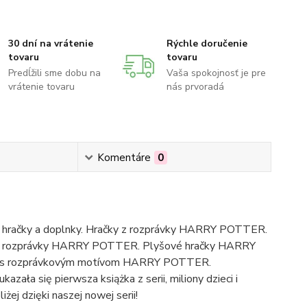
30 dní na vrátenie
Rýchle doručenie
tovaru
tovaru
Predĺžili sme dobu na
Vaša spokojnosť je pre
vrátenie tovaru
nás prvoradá
Komentáre
0
hračky a doplnky. Hračky z rozprávky HARRY POTTER.
y z rozprávky HARRY POTTER. Plyšové hračky HARRY
saky s rozprávkovým motívom HARRY POTTER.
zała się pierwsza książka z serii, miliony dzieci i
ej dzięki naszej nowej serii!