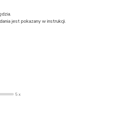
ędzia.
nia jest pokazany w instrukcji.
5 x