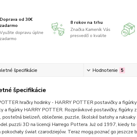
Doprava od 30€
8 rokov na trhu
zadarmo
Značka Kameník Vás
Využite dopravu úplne
presvedčí o kvalite
zadarmo
etné špecifikácie
Hodnotenie
5
tné špecifikácie
TTER hračky hodinky - HARRY POTTER postavičky a figúrky 
ky a figúrky HARRY POTTER. Rozprávkové postavičky, figúrk
posteľná bielizeň, oblečenie, puzzle, školské batohy a ruk
l puzzli 3D na licencji Harrego Pottera. Już od 1997, kiedy to uka
 pokochały świat czarodziejów. Teraz mogą poznać go jeszcze bliż