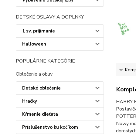
Vybavenie detskej izby
DETSKÉ OSLAVY A DOPLNKY
1 sv. prijímanie
Halloween
POPULÁRNE KATEGÓRIE
Kompl
Oblečenie a obuv
Detské oblečenie
Komple
Hračky
HARRY PO
Postavič
Kŕmenie dieťaťa
POTTER, 
Nowy mode
Príslušenstvo ku kočíkom
dorosłych