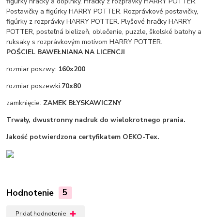
figúrky hračky a doplnky. Hračky z rozprávky HARRY POTTER.
Postavičky a figúrky HARRY POTTER. Rozprávkové postavičky,
figúrky z rozprávky HARRY POTTER. Plyšové hračky HARRY
POTTER, posteľná bielizeň, oblečenie, puzzle, školské batohy a
ruksaky s rozprávkovým motívom HARRY POTTER.
POŚCIEL BAWEŁNIANA NA LICENCJI
rozmiar poszwy:
160x200
rozmiar poszewki:
70x80
zamknięcie:
ZAMEK BŁYSKAWICZNY
Trwały, dwustronny nadruk do wielokrotnego prania.
Jakość potwierdzona certyfikatem OEKO-Tex.
Hodnotenie
5
Pridať hodnotenie