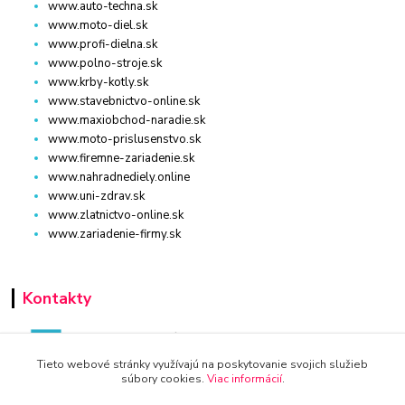
www.auto-techna.sk
www.moto-diel.sk
www.profi-dielna.sk
www.polno-stroje.sk
www.krby-kotly.sk
www.stavebnictvo-online.sk
www.maxiobchod-naradie.sk
www.moto-prislusenstvo.sk
www.firemne-zariadenie.sk
www.nahradnediely.online
www.uni-zdrav.sk
www.zlatnictvo-online.sk
www.zariadenie-firmy.sk
Kontakty
Tieto webové stránky využívajú na poskytovanie svojich služieb
súbory cookies.
Viac informácií
.