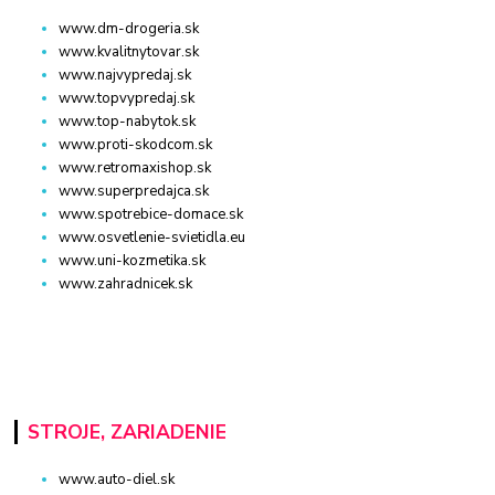
www.dm-drogeria.sk
www.kvalitnytovar.sk
www.najvypredaj.sk
www.topvypredaj.sk
www.top-nabytok.sk
www.proti-skodcom.sk
www.retromaxishop.sk
www.superpredajca.sk
www.spotrebice-domace.sk
www.osvetlenie-svietidla.eu
www.uni-kozmetika.sk
www.zahradnicek.sk
STROJE, ZARIADENIE
www.auto-diel.sk