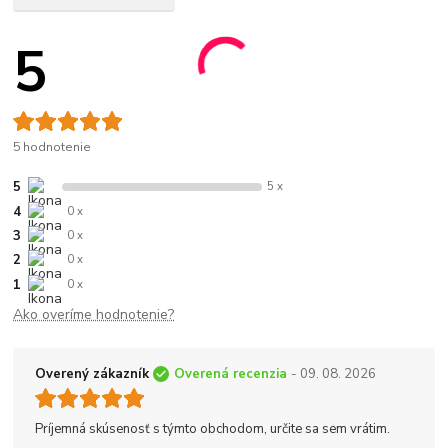
5
5 hodnotenie
5
5 x
4
0 x
3
0 x
2
0 x
1
0 x
Ako overíme hodnotenie?
Overený zákazník
Overená recenzia
- 09. 08. 2026
Príjemná skúsenosť s týmto obchodom, určite sa sem vrátim.