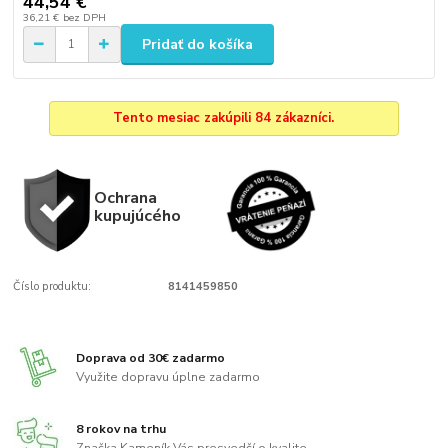
44,54 €
36,21 €
bez DPH
Pridať do košíka
Tento mesiac zakúpili 84 zákazníci.
Ochrana
kupujúcého
Číslo produktu:
8141459850
Doprava od 30€ zadarmo
Využite dopravu úplne zadarmo
8 rokov na trhu