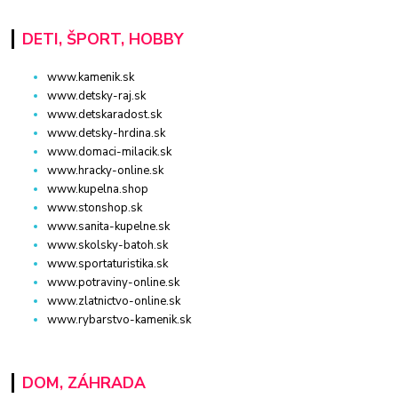
DETI, ŠPORT, HOBBY
www.kamenik.sk
www.detsky-raj.sk
www.detskaradost.sk
www.detsky-hrdina.sk
www.domaci-milacik.sk
www.hracky-online.sk
www.kupelna.shop
www.stonshop.sk
www.sanita-kupelne.sk
www.skolsky-batoh.sk
www.sportaturistika.sk
www.potraviny-online.sk
www.zlatnictvo-online.sk
www.rybarstvo-kamenik.sk
DOM, ZÁHRADA