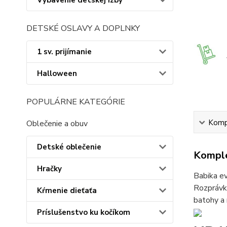
Vybavenie detskej izby
DETSKÉ OSLAVY A DOPLNKY
1 sv. prijímanie
Halloween
POPULÁRNE KATEGÓRIE
Kompl
Oblečenie a obuv
Detské oblečenie
Komple
Hračky
Babika ev
Rozprávko
Kŕmenie dieťaťa
batohy a 
Príslušenstvo ku kočíkom