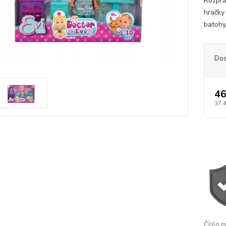
Rozprá
hračky 
batohy
Dos
46
37,
Číslo p