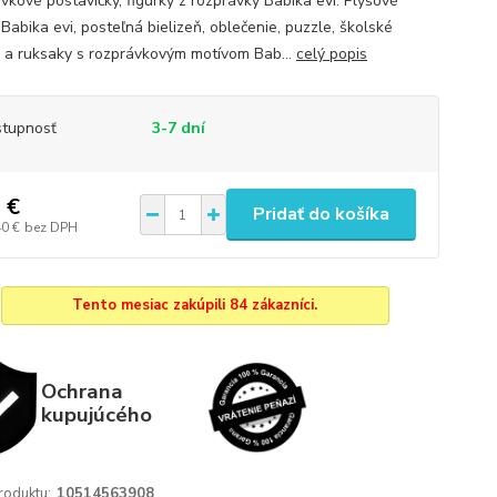
vkové postavičky, figúrky z rozprávky Babika evi. Plyšové
Babika evi, posteľná bielizeň, oblečenie, puzzle, školské
 a ruksaky s rozprávkovým motívom Bab...
celý popis
tupnosť
3-7 dní
 €
Pridať do košíka
40 €
bez DPH
Tento mesiac zakúpili 84 zákazníci.
Ochrana
kupujúcého
roduktu:
10514563908