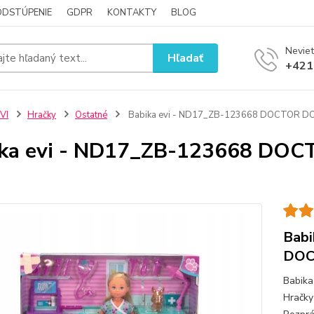
ODSTÚPENIE
GDPR
KONTAKTY
BLOG
Neviet
Hľadať
+421
VI
Hračky
Ostatné
Babika evi - ND17_ZB-123668 DOCTOR D
ika evi - ND17_ZB-123668 DO
Bab
DOC
Babika
Hračky 