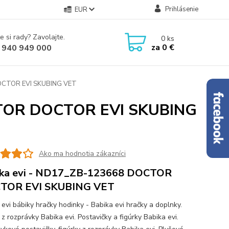
Prihlásenie
EUR
e si rady? Zavolajte.
0
ks
za
0 €
 940 949 000
OCTOR EVI SKUBING VET
CTOR DOCTOR EVI SKUBING
Ako ma hodnotia zákazníci
ika evi - ND17_ZB-123668 DOCTOR
TOR EVI SKUBING VET
 evi bábiky hračky hodinky - Babika evi hračky a doplnky.
z rozprávky Babika evi. Postavičky a figúrky Babika evi.