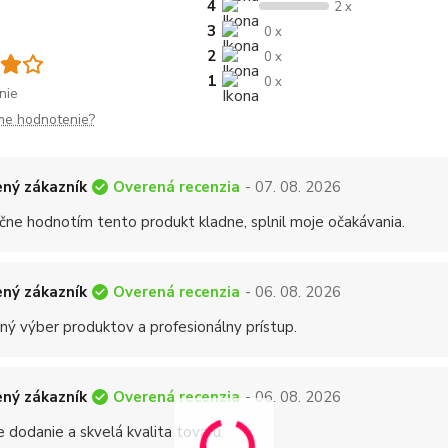
4
2 x
3
0 x
2
0 x
1
0 x
nie
me hodnotenie?
Overená recenzia
ný zákazník
- 07. 08. 2026
čne hodnotím tento produkt kladne, splnil moje očakávania.
Overená recenzia
ný zákazník
- 06. 08. 2026
ný výber produktov a profesionálny prístup.
Overená recenzia
ný zákazník
- 06. 08. 2026
 dodanie a skvelá kvalita tovaru.