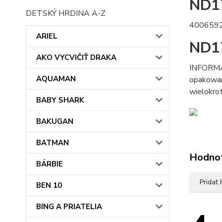
ND17
DETSKÝ HRDINA A-Z
400659
ARIEL
ND17
AKO VYCVIČIŤ DRAKA
INFORMACJ
AQUAMAN
opakowani
wielokrot
BABY SHARK
BAKUGAN
BATMAN
Hodno
BÁRBIE
Pridať
BEN 10
BING A PRIATELIA