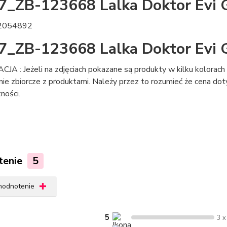
_ZB-123668 Lalka Doktor Evi 
2054892
_ZB-123668 Lalka Doktor Evi 
A : Jeżeli na zdjęciach pokazane są produkty w kilku kolorach l
e zbiorcze z produktami. Należy przez to rozumieć że cena doty
ności.
tenie
5
 hodnotenie
5
3 x