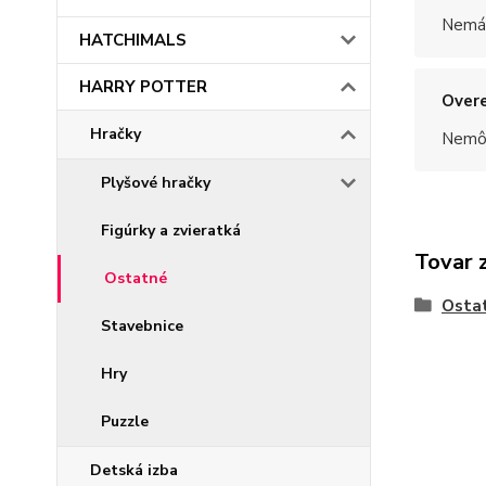
Nemám
HATCHIMALS
HARRY POTTER
Overe
Hračky
Nemôž
Plyšové hračky
Figúrky a zvieratká
Tovar 
Ostatné
Osta
Stavebnice
Hry
Puzzle
Detská izba