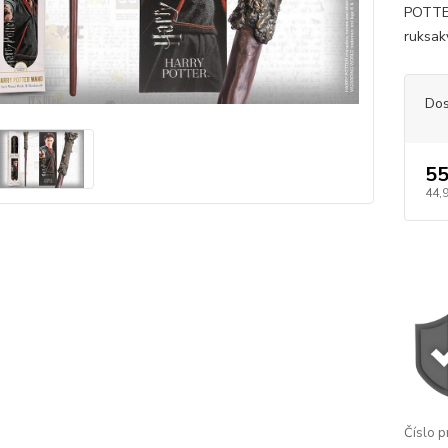
POTTER
ruksaky
Dos
55
44,
Číslo p