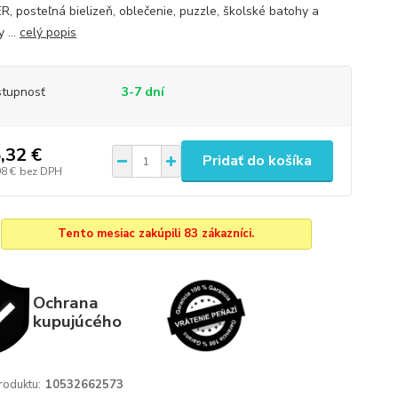
, posteľná bielizeň, oblečenie, puzzle, školské batohy a
 ...
celý popis
tupnosť
3-7 dní
,32 €
Pridať do košíka
98 €
bez DPH
Tento mesiac zakúpili 83 zákazníci.
Ochrana
kupujúcého
roduktu:
10532662573