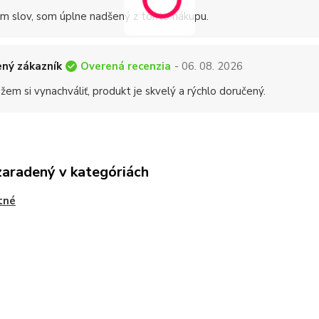
 slov, som úplne nadšený z tohto nákupu.
Overená recenzia
ný zákazník
- 06. 08. 2026
em si vynachváliť, produkt je skvelý a rýchlo doručený.
zaradený v kategóriách
tné