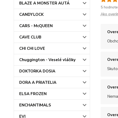
BLAZE A MONSTER AUTÁ
5 hodnote
Ako overí
CANDYLOCK
CARS - McQUEEN
Overe
CAVE CLUB
Obchod
CHI CHI LOVE
Overe
Chuggington - Veselé vláčiky
Skuto
DOKTORKA DOSIA
DORA A PRIATELIA
Overe
ELSA FROZEN
Nemal
ENCHANTIMALS
Overe
EVI