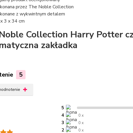
onana przez The Noble Collection
onane z wykwintnym detalem
 x 3 x 34 cm
Noble Collection Harry Potter cz
matyczna zakładka
tenie
5
 hodnotenie
5
4
0 x
3
0 x
2
0 x