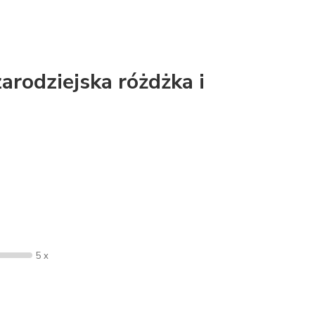
arodziejska różdżka i
5 x