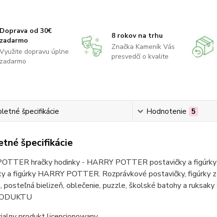
Doprava od 30€
8 rokov na trhu
zadarmo
Značka Kameník Vás
Využite dopravu úplne
presvedčí o kvalite
zadarmo
etné špecifikácie
Hodnotenie
5
tné špecifikácie
TTER hračky hodinky - HARRY POTTER postavičky a figúrky 
ky a figúrky HARRY POTTER. Rozprávkové postavičky, figúrk
posteľná bielizeň, oblečenie, puzzle, školské batohy a ruk
RODUKTU
cjalny produkt licencjonowany