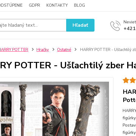
ODSTÚPENIE
GDPR
KONTAKTY
BLOG
Neviet
Hľadať
+421
HARRY POTTER
Hračky
Ostatné
HARRY POTTER - Ušľachtilý zb
Y POTTER - Ušľachtilý zber H
HARR
Pott
HARRY
figúrk
Postav
figúrk