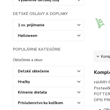
Vybavenie detskej izby
DETSKÉ OSLAVY A DOPLNKY
1 sv. prijímanie
Halloween
POPULÁRNE KATEGÓRIE
Kompl
Oblečenie a obuv
Detské oblečenie
Komple
Hračky
HARRY PO
Postavič
Kŕmenie dieťaťa
POTTER, 
OPIS P
Príslušenstvo ku kočíkom
Ofi