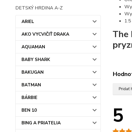
Wyk
DETSKÝ HRDINA A-Z
Wyk
1.5
ARIEL
The 
AKO VYCVIČIŤ DRAKA
pryz
AQUAMAN
BABY SHARK
BAKUGAN
Hodno
BATMAN
Pridať
BÁRBIE
5
BEN 10
BING A PRIATELIA