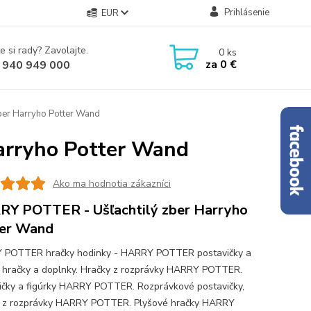
Prihlásenie
EUR
e si rady? Zavolajte.
0
ks
za
0 €
 940 949 000
er Harryho Potter Wand
arryho Potter Wand
Ako ma hodnotia zákazníci
Y POTTER - Ušľachtilý zber Harryho
er Wand
 POTTER hračky hodinky - HARRY POTTER postavičky a
y hračky a doplnky. Hračky z rozprávky HARRY POTTER.
ičky a figúrky HARRY POTTER. Rozprávkové postavičky,
y z rozprávky HARRY POTTER. Plyšové hračky HARRY