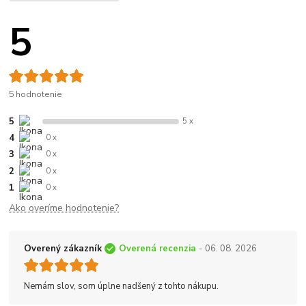
5
5 hodnotenie
5
5 x
4
0 x
3
0 x
2
0 x
1
0 x
Ako overíme hodnotenie?
Overený zákazník
Overená recenzia
- 06. 08. 2026
Nemám slov, som úplne nadšený z tohto nákupu.