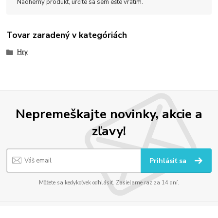
Nádherný produkt, určite sa sem ešte vrátim.
Tovar zaradený v kategóriách
Hry
Nepremeškajte novinky, akcie a
zľavy!
Prihlásiť sa
Môžete sa kedykoľvek odhlásiť. Zasielame raz za 14 dní.