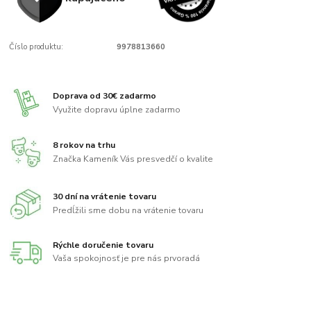
Číslo produktu:
9978813660
Doprava od 30€ zadarmo
Využite dopravu úplne zadarmo
8 rokov na trhu
Značka Kameník Vás presvedčí o kvalite
30 dní na vrátenie tovaru
Predĺžili sme dobu na vrátenie tovaru
Rýchle doručenie tovaru
Vaša spokojnosť je pre nás prvoradá