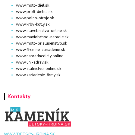
www.moto-diel.sk
www.profi-dielna.sk
www.polno-stroje.sk
www.krby-kotly.sk
www.stavebnictvo-online.sk
www.maxiobchod-naradie.sk
www.moto-prislusenstvo.sk
www.firemne-zariadenie.sk
www.nahradnediely.online
www.uni-zdrav.sk
www.zlatnictvo-online.sk
www.zariadenie-firmy.sk
Kontakty
WWW.DETSKY-HRDINA.SK