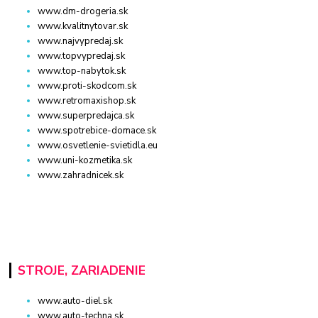
www.dm-drogeria.sk
www.kvalitnytovar.sk
www.najvypredaj.sk
www.topvypredaj.sk
www.top-nabytok.sk
www.proti-skodcom.sk
www.retromaxishop.sk
www.superpredajca.sk
www.spotrebice-domace.sk
www.osvetlenie-svietidla.eu
www.uni-kozmetika.sk
www.zahradnicek.sk
STROJE, ZARIADENIE
www.auto-diel.sk
www.auto-techna.sk