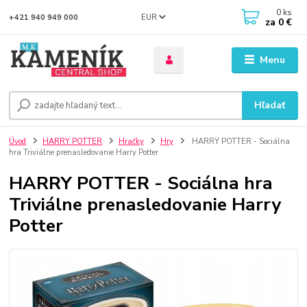
0
ks
EUR
+421 940 949 000
za
0 €
Menu
Hľadať
Úvod
HARRY POTTER
Hračky
Hry
HARRY POTTER - Sociálna
hra Triviálne prenasledovanie Harry Potter
HARRY POTTER - Sociálna hra
Triviálne prenasledovanie Harry
Potter