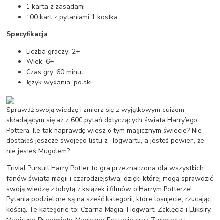
1 karta z zasadami
100 kart z pytaniami 1 kostka
Specyfikacja
Liczba graczy: 2+
Wiek: 6+
Czas gry: 60 minut
Język wydania: polski
Sprawdź swoją wiedzę i zmierz się z wyjątkowym quizem
składającym się aż z 600 pytań dotyczących świata Harry’ego
Pottera. Ile tak naprawdę wiesz o tym magicznym świecie? Nie
dostałeś jeszcze swojego listu z Hogwartu, a jesteś pewien, że
nie jesteś Mugolem?
Trivial Pursuit Harry Potter to gra przeznaczona dla wszystkich
fanów świata magii i czarodziejstwa, dzięki której mogą sprawdzić
swoją wiedzę zdobytą z książek i filmów o Harrym Potterze!
Pytania podzielone są na sześć kategorii, które losujecie, rzucając
kością. Te kategorie to: Czarna Magia, Hogwart, Zaklęcia i Eliksiry,
Magiczne Przedmioty, Magiczne Postacie oraz Zwierzęta i