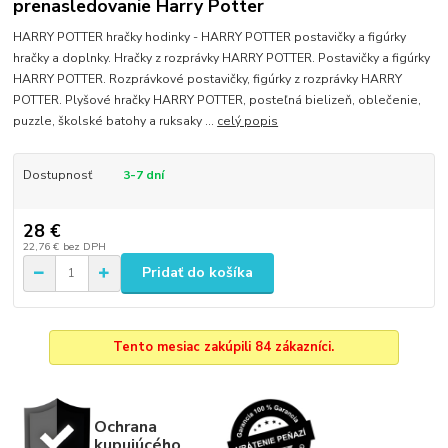
prenasledovanie Harry Potter
HARRY POTTER hračky hodinky - HARRY POTTER postavičky a figúrky
hračky a doplnky. Hračky z rozprávky HARRY POTTER. Postavičky a figúrky
HARRY POTTER. Rozprávkové postavičky, figúrky z rozprávky HARRY
POTTER. Plyšové hračky HARRY POTTER, posteľná bielizeň, oblečenie,
puzzle, školské batohy a ruksaky ...
celý popis
Dostupnosť
3-7 dní
28 €
22,76 €
bez DPH
Pridať do košíka
Tento mesiac zakúpili 84 zákazníci.
Ochrana
kupujúcého