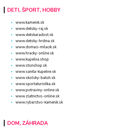
DETI, ŠPORT, HOBBY
www.kamenik.sk
www.detsky-raj.sk
www.detskaradost.sk
www.detsky-hrdina.sk
www.domaci-milacik.sk
www.hracky-online.sk
www.kupelna.shop
www.stonshop.sk
www.sanita-kupelne.sk
www.skolsky-batoh.sk
www.sportaturistika.sk
www.potraviny-online.sk
www.zlatnictvo-online.sk
www.rybarstvo-kamenik.sk
DOM, ZÁHRADA