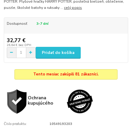
POTTER. Plyšové hračky HARRY POTTER, posteľná bielizeň, oblečenie,
puzzle, školské batohy a ruksaky ...
celý popis
Dostupnosť
3-7 dní
32,77 €
26,64 €
bez DPH
Pridať do košíka
Tento mesiac zakúpili 81 zákazníci.
Ochrana
kupujúcého
Číslo produktu:
10549193203