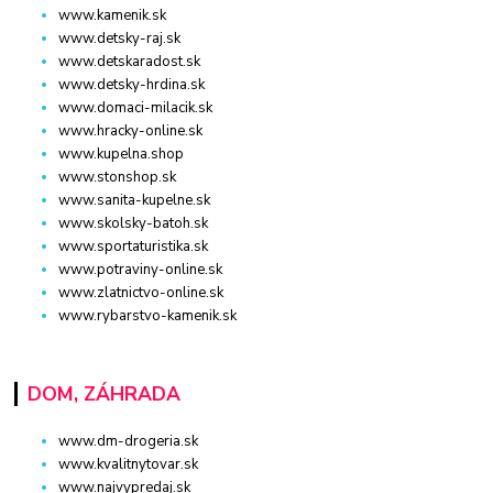
www.kamenik.sk
www.detsky-raj.sk
www.detskaradost.sk
www.detsky-hrdina.sk
www.domaci-milacik.sk
www.hracky-online.sk
www.kupelna.shop
www.stonshop.sk
www.sanita-kupelne.sk
www.skolsky-batoh.sk
www.sportaturistika.sk
www.potraviny-online.sk
www.zlatnictvo-online.sk
www.rybarstvo-kamenik.sk
DOM, ZÁHRADA
www.dm-drogeria.sk
www.kvalitnytovar.sk
www.najvypredaj.sk