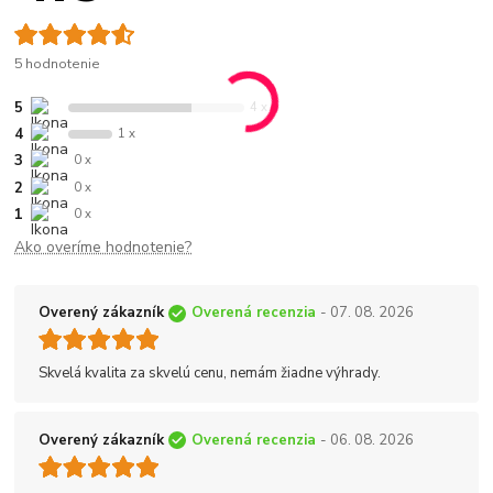
5 hodnotenie
5
4 x
4
1 x
3
0 x
2
0 x
1
0 x
Ako overíme hodnotenie?
Overený zákazník
Overená recenzia
- 07. 08. 2026
Skvelá kvalita za skvelú cenu, nemám žiadne výhrady.
Overený zákazník
Overená recenzia
- 06. 08. 2026