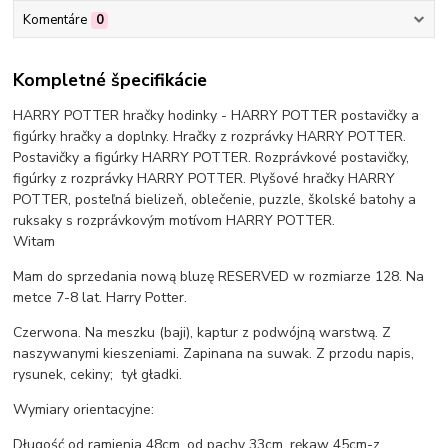
Komentáre
0
Kompletné špecifikácie
HARRY POTTER hračky hodinky - HARRY POTTER postavičky a
figúrky hračky a doplnky. Hračky z rozprávky HARRY POTTER.
Postavičky a figúrky HARRY POTTER. Rozprávkové postavičky,
figúrky z rozprávky HARRY POTTER. Plyšové hračky HARRY
POTTER, posteľná bielizeň, oblečenie, puzzle, školské batohy a
ruksaky s rozprávkovým motívom HARRY POTTER.
Witam
Mam do sprzedania nową bluzę RESERVED w rozmiarze 128. Na
metce 7-8 lat. Harry Potter.
Czerwona. Na meszku (baji), kaptur z podwójną warstwą. Z
naszywanymi kieszeniami. Zapinana na suwak. Z przodu napis,
rysunek, cekiny; tył gładki.
Wymiary orientacyjne:
Długość od ramienia 48cm, od pachy 33cm, rękaw 45cm-z