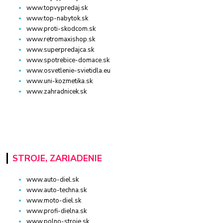
www.topvypredaj.sk
www.top-nabytok.sk
www.proti-skodcom.sk
www.retromaxishop.sk
www.superpredajca.sk
www.spotrebice-domace.sk
www.osvetlenie-svietidla.eu
www.uni-kozmetika.sk
www.zahradnicek.sk
STROJE, ZARIADENIE
www.auto-diel.sk
www.auto-techna.sk
www.moto-diel.sk
www.profi-dielna.sk
www.polno-stroje.sk