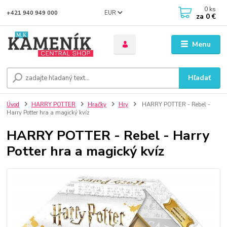
0
ks
EUR
+421 940 949 000
za
0 €
Menu
Hľadať
Úvod
HARRY POTTER
Hračky
Hry
HARRY POTTER - Rebel -
Harry Potter hra a magický kvíz
HARRY POTTER - Rebel - Harry
Potter hra a magický kvíz