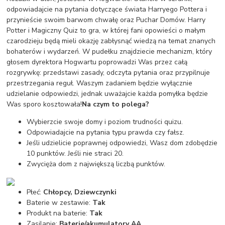
odpowiadajcie na pytania dotyczące świata Harryego Pottera i
przynieście swoim barwom chwałę oraz Puchar Domów. Harry
Potter i Magiczny Quiz to gra, w której fani opowieści o małym
czarodzieju będą mieli okazję zabłysnąć wiedzą na temat znanych
bohaterów i wydarzeń. W pudełku znajdziecie mechanizm, który
głosem dyrektora Hogwartu poprowadzi Was przez całą
rozgrywkę: przedstawi zasady, odczyta pytania oraz przypilnuje
przestrzegania reguł. Waszym zadaniem będzie wyłącznie
udzielanie odpowiedzi, jednak uważajcie każda pomyłka będzie
Was sporo kosztowała!
Na czym to polega?
Wybierzcie swoje domy i poziom trudności quizu.
Odpowiadajcie na pytania typu prawda czy fałsz.
Jeśli udzielicie poprawnej odpowiedzi, Wasz dom zdobędzie
10 punktów. Jeśli nie straci 20.
Zwycięża dom z największą liczbą punktów.
Płeć:
Chłopcy, Dziewczynki
Baterie w zestawie:
Tak
Produkt na baterie:
Tak
Zasilanie:
Baterie/akumulatory AA