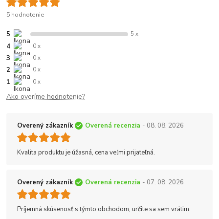
5 hodnotenie
5
5 x
4
0 x
3
0 x
2
0 x
1
0 x
Ako overíme hodnotenie?
Overený zákazník
Overená recenzia
- 08. 08. 2026
Kvalita produktu je úžasná, cena veľmi prijateľná.
Overený zákazník
Overená recenzia
- 07. 08. 2026
Príjemná skúsenosť s týmto obchodom, určite sa sem vrátim.