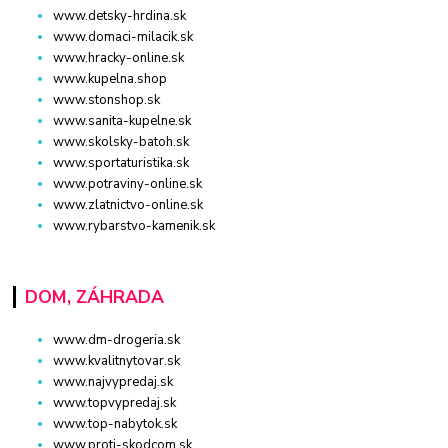
www.detsky-hrdina.sk
www.domaci-milacik.sk
www.hracky-online.sk
www.kupelna.shop
www.stonshop.sk
www.sanita-kupelne.sk
www.skolsky-batoh.sk
www.sportaturistika.sk
www.potraviny-online.sk
www.zlatnictvo-online.sk
www.rybarstvo-kamenik.sk
DOM, ZÁHRADA
www.dm-drogeria.sk
www.kvalitnytovar.sk
www.najvypredaj.sk
www.topvypredaj.sk
www.top-nabytok.sk
www.proti-skodcom.sk