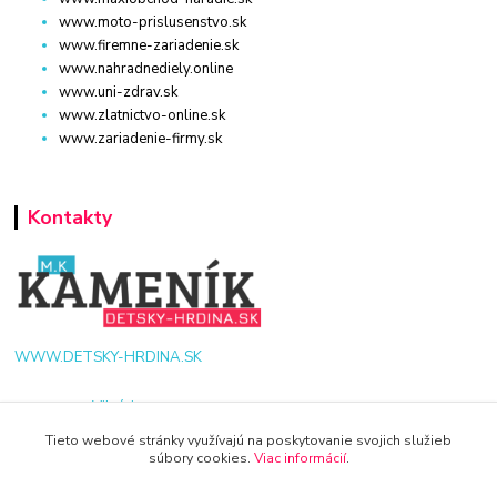
www.moto-prislusenstvo.sk
www.firemne-zariadenie.sk
www.nahradnediely.online
www.uni-zdrav.sk
www.zlatnictvo-online.sk
www.zariadenie-firmy.sk
Kontakty
WWW.DETSKY-HRDINA.SK
Viktória
+421 940 949 000
Tieto webové stránky využívajú na poskytovanie svojich služieb
súbory cookies.
Viac informácií
.
info@kamenik.sk