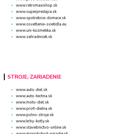
www.retromaxishop.sk
www.superpredajca.sk
www.spotrebice-domace.sk
www.osvetlenie-svietidla.eu
www.uni-kozmetika.sk
www.zahradnicek.sk
STROJE, ZARIADENIE
www.auto-diel.sk
www.auto-techna.sk
www.moto-diel.sk
www.profi-dielna.sk
www.polno-stroje.sk
www.krby-kotly.sk
www.stavebnictvo-online.sk
www.maxiobchod-naradie.sk