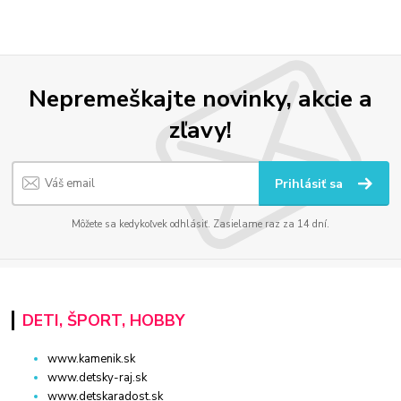
Nepremeškajte novinky, akcie a
zľavy!
Prihlásiť sa
Môžete sa kedykoľvek odhlásiť. Zasielame raz za 14 dní.
DETI, ŠPORT, HOBBY
www.kamenik.sk
www.detsky-raj.sk
www.detskaradost.sk