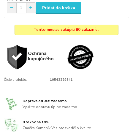
24,91 €
bez DPH
Pridať do košíka
Tento mesiac zakúpili 80 zákazníci.
Ochrana
kupujúcého
Číslo produktu:
10542226841
Doprava od 30€ zadarmo
Využite dopravu úplne zadarmo
8 rokov na trhu
Značka Kameník Vás presvedčí o kvalite