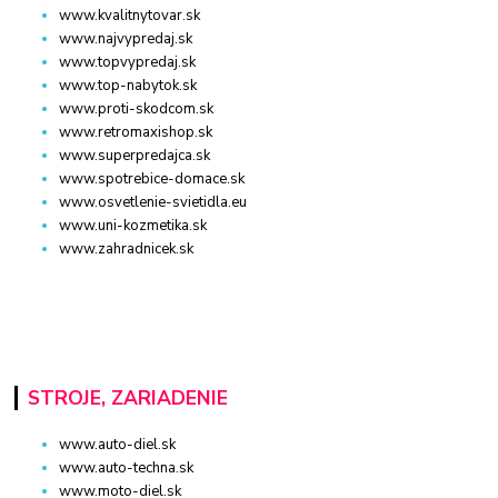
www.kvalitnytovar.sk
www.najvypredaj.sk
www.topvypredaj.sk
www.top-nabytok.sk
www.proti-skodcom.sk
www.retromaxishop.sk
www.superpredajca.sk
www.spotrebice-domace.sk
www.osvetlenie-svietidla.eu
www.uni-kozmetika.sk
www.zahradnicek.sk
STROJE, ZARIADENIE
www.auto-diel.sk
www.auto-techna.sk
www.moto-diel.sk