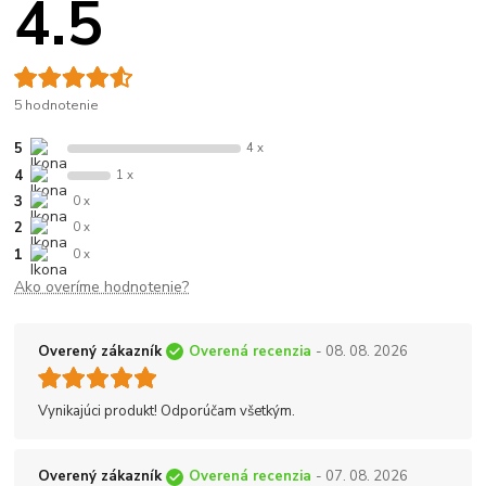
4.5
5 hodnotenie
5
4 x
4
1 x
3
0 x
2
0 x
1
0 x
Ako overíme hodnotenie?
Overený zákazník
Overená recenzia
- 08. 08. 2026
Vynikajúci produkt! Odporúčam všetkým.
Overený zákazník
Overená recenzia
- 07. 08. 2026