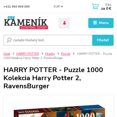
0
ks
EUR
+421 940 949 000
za
0 €
Menu
Hľadať
Úvod
HARRY POTTER
Hračky
Puzzle
HARRY POTTER - Puzzle
1000 Kolekcia Harry Potter 2, RavensBurger
HARRY POTTER - Puzzle 1000
Kolekcia Harry Potter 2,
RavensBurger