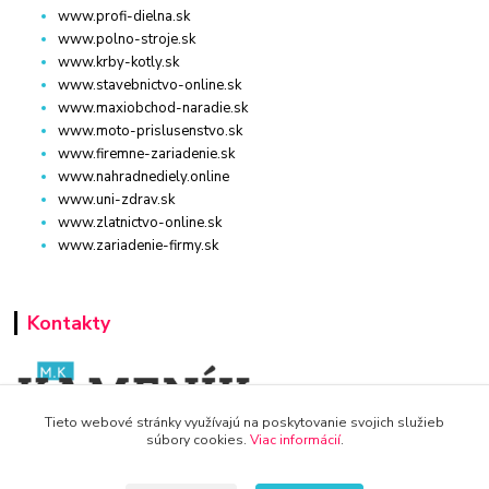
www.profi-dielna.sk
www.polno-stroje.sk
www.krby-kotly.sk
www.stavebnictvo-online.sk
www.maxiobchod-naradie.sk
www.moto-prislusenstvo.sk
www.firemne-zariadenie.sk
www.nahradnediely.online
www.uni-zdrav.sk
www.zlatnictvo-online.sk
www.zariadenie-firmy.sk
Kontakty
Tieto webové stránky využívajú na poskytovanie svojich služieb
súbory cookies.
Viac informácií
.
WWW.DETSKY-HRDINA.SK