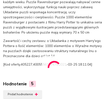
każdym wieku. Puzzle Ravensburger pozwalają nabywać cenne
umiejętności, wykorzystując funkcję nauki poprzez zabawę.
Układanie puzzli wspomaga koncentrację, uczy
spostrzegawczości i cierpliwości. Puzzle 1000 elementów
Ravensburger z postaciami z filmu Harry Potter to unikalna seria
puzzli z wyjątkowymi ilustracjami przedstawiającymi głównych
bohaterów. Po ułożeniu puzzle mają wymiary 70 x 50 cm
Zawartość i cechy zestawu: o Układanka z motywem Harry'ego
Pottera o Ilość elementów: 1000 elementów o Wyraźne motywy
na puzzlach dzięki zastosowaniu struktury naturalnego lnu o
Przeznaczone dla dzieci od lat 14
[Kod oferty,405227,4005556167470,2021-03-25 18:11:04]
Hodnotenie
5
Pridať hodnotenie