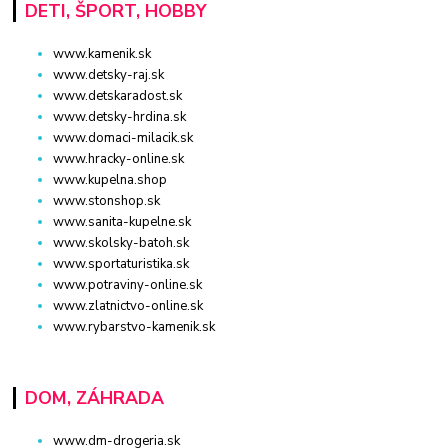
DETI, ŠPORT, HOBBY
www.kamenik.sk
www.detsky-raj.sk
www.detskaradost.sk
www.detsky-hrdina.sk
www.domaci-milacik.sk
www.hracky-online.sk
www.kupelna.shop
www.stonshop.sk
www.sanita-kupelne.sk
www.skolsky-batoh.sk
www.sportaturistika.sk
www.potraviny-online.sk
www.zlatnictvo-online.sk
www.rybarstvo-kamenik.sk
DOM, ZÁHRADA
www.dm-drogeria.sk