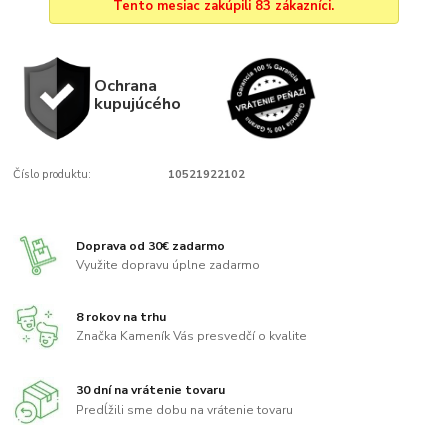
Tento mesiac zakúpili 83 zákazníci.
Ochrana
kupujúcého
Číslo produktu:
10521922102
Doprava od 30€ zadarmo
Využite dopravu úplne zadarmo
8 rokov na trhu
Značka Kameník Vás presvedčí o kvalite
30 dní na vrátenie tovaru
Predĺžili sme dobu na vrátenie tovaru