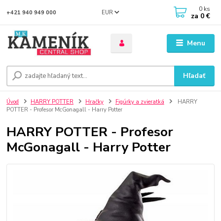
0
ks
EUR
+421 940 949 000
za
0 €
Menu
Hľadať
Úvod
HARRY POTTER
Hračky
Figúrky a zvieratká
HARRY
POTTER - Profesor McGonagall - Harry Potter
HARRY POTTER - Profesor
McGonagall - Harry Potter