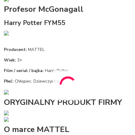
Profesor McGonagall
Harry Potter FYM55
Producent:
MATTEL
Wiek:
3+
Film / serial / bajka:
Harry Potter
Płeć:
Chłopiec, Dziewczynka
ORYGINALNY PRODUKT FIRMY
O marce MATTEL