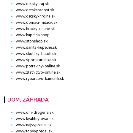
www.detsky-raj.sk
www.detskaradost.sk
www.detsky-hrdina.sk
www.domaci-milacik.sk
www.hracky-online.sk
www.kupelna.shop
www.stonshop.sk
www.sanita-kupelne.sk
www.skolsky-batoh.sk
www.sportaturistika.sk
www.potraviny-online.sk
www.zlatnictvo-online.sk
www.rybarstvo-kamenik.sk
DOM, ZÁHRADA
www.dm-drogeria.sk
www.kvalitnytovar.sk
www.najvypredaj.sk
www.topvypredaj.sk