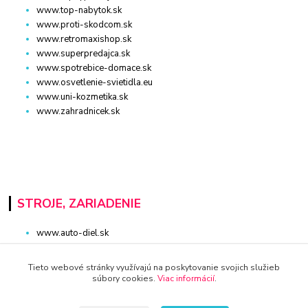
www.top-nabytok.sk
www.proti-skodcom.sk
www.retromaxishop.sk
www.superpredajca.sk
www.spotrebice-domace.sk
www.osvetlenie-svietidla.eu
www.uni-kozmetika.sk
www.zahradnicek.sk
STROJE, ZARIADENIE
www.auto-diel.sk
www.auto-techna.sk
www.moto-diel.sk
Tieto webové stránky využívajú na poskytovanie svojich služieb
www.profi-dielna.sk
súbory cookies.
Viac informácií
.
www.polno-stroje.sk
www.krby-kotly.sk