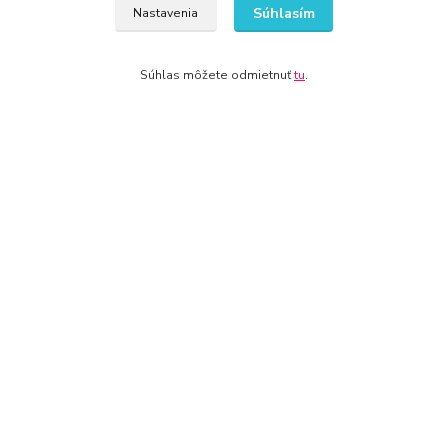
Súhlasím
Nastavenia
www.stavebnictvo-online.sk
www.maxiobchod-naradie.sk
www.moto-prislusenstvo.sk
Súhlas môžete odmietnuť
tu
.
www.firemne-zariadenie.sk
www.nahradnediely.online
www.uni-zdrav.sk
www.zlatnictvo-online.sk
www.zariadenie-firmy.sk
Kontakty
WWW.DETSKY-HRDINA.SK
Viktória
+421 940 949 000