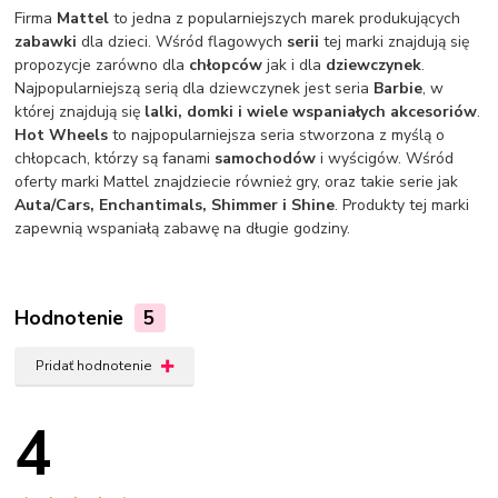
Firma
Mattel
to jedna z popularniejszych marek produkujących
zabawki
dla dzieci. Wśród flagowych
serii
tej marki znajdują się
propozycje zarówno dla
chłopców
jak i dla
dziewczynek
.
Najpopularniejszą serią dla dziewczynek jest seria
Barbie
, w
której znajdują się
lalki, domki i wiele wspaniałych akcesoriów
.
Hot Wheels
to najpopularniejsza seria stworzona z myślą o
chłopcach, którzy są fanami
samochodów
i wyścigów. Wśród
oferty marki Mattel znajdziecie również gry, oraz takie serie jak
Auta/Cars, Enchantimals, Shimmer i Shine
. Produkty tej marki
zapewnią wspaniałą zabawę na długie godziny.
Hodnotenie
5
Pridať hodnotenie
4