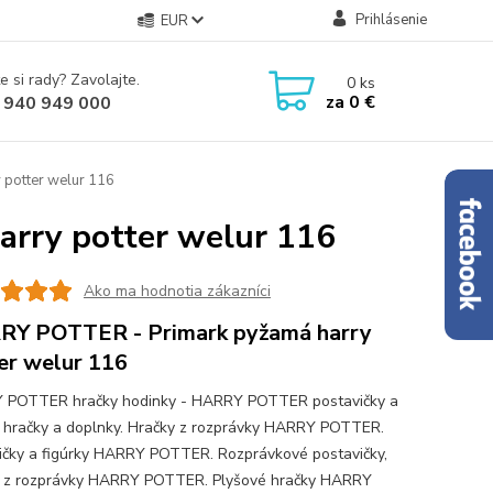
Prihlásenie
EUR
e si rady? Zavolajte.
0
ks
za
0 €
 940 949 000
potter welur 116
rry potter welur 116
Ako ma hodnotia zákazníci
Y POTTER - Primark pyžamá harry
er welur 116
 POTTER hračky hodinky - HARRY POTTER postavičky a
y hračky a doplnky. Hračky z rozprávky HARRY POTTER.
ičky a figúrky HARRY POTTER. Rozprávkové postavičky,
y z rozprávky HARRY POTTER. Plyšové hračky HARRY