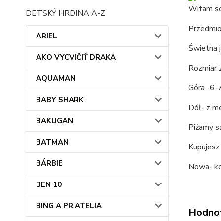
Witam se
DETSKÝ HRDINA A-Z
Przedmio
ARIEL
Świetna j
AKO VYCVIČIŤ DRAKA
Rozmiar 
AQUAMAN
Góra -6-
BABY SHARK
Dół- z m
BAKUGAN
Piżamy s
BATMAN
Kupujesz 
BÁRBIE
Nowa- k
BEN 10
BING A PRIATELIA
Hodno