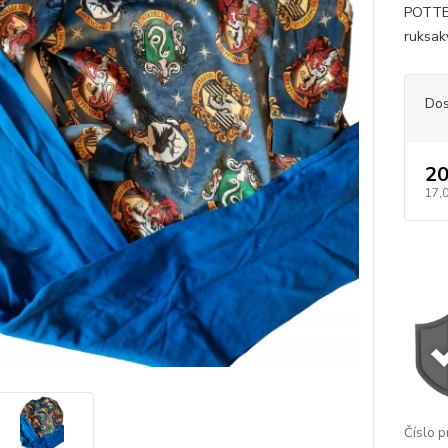
POTTER
ruksaky
Dos
20
17,
Číslo p