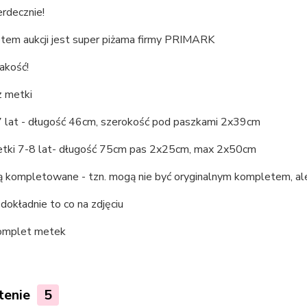
rdecznie!
tem aukcji jest super piżama firmy PRIMARK
akość!
z metki
7 lat - długość 46cm, szerokość pod paszkami 2x39cm
etki 7-8 lat- długość 75cm pas 2x25cm, max 2x50cm
ą kompletowane - tzn. mogą nie być oryginalnym kompletem, ale
dokładnie to co na zdjęciu
omplet metek
tenie
5