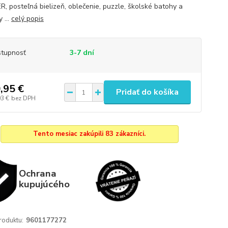
, posteľná bielizeň, oblečenie, puzzle, školské batohy a
 ...
celý popis
tupnosť
3-7 dní
,95 €
Pridať do košíka
03 €
bez DPH
Tento mesiac zakúpili 83 zákazníci.
Ochrana
kupujúcého
roduktu:
9601177272