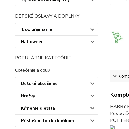
Vybavenie detskej izby
DETSKÉ OSLAVY A DOPLNKY
1 sv. prijímanie
Halloween
POPULÁRNE KATEGÓRIE
Oblečenie a obuv
Kompl
Detské oblečenie
Komple
Hračky
HARRY PO
Kŕmenie dieťaťa
Postavič
POTTER, 
Príslušenstvo ku kočíkom