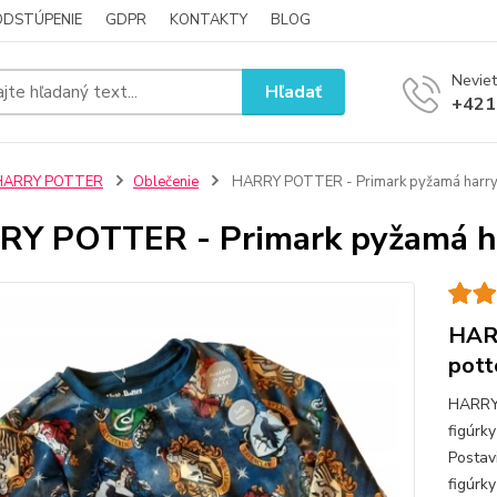
ODSTÚPENIE
GDPR
KONTAKTY
BLOG
Neviet
Hľadať
+421
HARRY POTTER
Oblečenie
HARRY POTTER - Primark pyžamá harry 
Y POTTER - Primark pyžamá ha
HARR
pott
HARRY
figúrk
Postav
figúrk