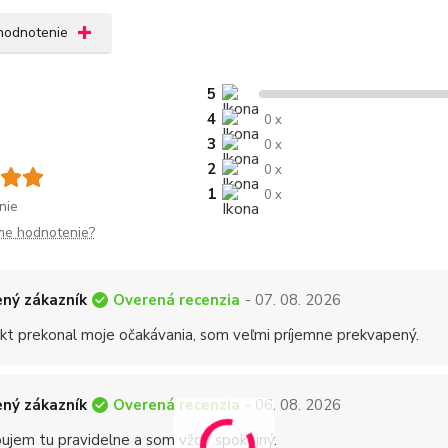
 hodnotenie
5
4
0 x
3
0 x
2
0 x
1
0 x
nie
me hodnotenie?
Overená recenzia
ný zákazník
- 07. 08. 2026
kt prekonal moje očakávania, som veľmi príjemne prekvapený.
Overená recenzia
ný zákazník
- 06. 08. 2026
ujem tu pravidelne a som vždy spokojný.