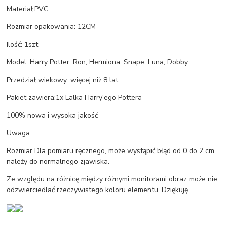
Materiał:PVC
Rozmiar opakowania: 12CM
Ilość: 1szt
Model: Harry Potter, Ron, Hermiona, Snape, Luna, Dobby
Przedział wiekowy: więcej niż 8 lat
Pakiet zawiera:1x Lalka Harry'ego Pottera
100% nowa i wysoka jakość
Uwaga:
Rozmiar Dla pomiaru ręcznego, może wystąpić błąd od 0 do 2 cm,
należy do normalnego zjawiska.
Ze względu na różnicę między różnymi monitorami obraz może nie
odzwierciedlać rzeczywistego koloru elementu. Dziękuję