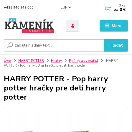
0
ks
EUR
+421 940 949 000
za
0 €
Menu
Hľadať
Úvod
HARRY POTTER
Hračky
Figúrky a zvieratká
HARRY
POTTER - Pop harry potter hračky pre deti harry potter
HARRY POTTER - Pop harry
potter hračky pre deti harry
potter