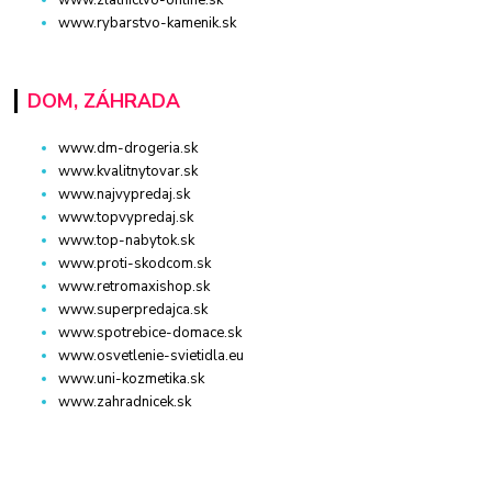
www.rybarstvo-kamenik.sk
DOM, ZÁHRADA
www.dm-drogeria.sk
www.kvalitnytovar.sk
www.najvypredaj.sk
www.topvypredaj.sk
www.top-nabytok.sk
www.proti-skodcom.sk
www.retromaxishop.sk
www.superpredajca.sk
www.spotrebice-domace.sk
www.osvetlenie-svietidla.eu
www.uni-kozmetika.sk
www.zahradnicek.sk