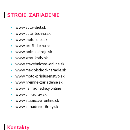
STROJE, ZARIADENIE
www.auto-diel.sk
www.auto-techna.sk
www.moto-diel.sk
www.profi-dielna.sk
www.polno-stroje.sk
www.krby-kotly.sk
www.stavebnictvo-online.sk
www.maxiobchod-naradie.sk
www.moto-prislusenstvo.sk
www.firemne-zariadenie.sk
www.nahradnediely.online
www.uni-zdrav.sk
www.zlatnictvo-online.sk
www.zariadenie-firmy.sk
Kontakty