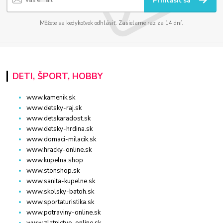
Prihlásiť sa
Môžete sa kedykoľvek odhlásiť. Zasielame raz za 14 dní.
DETI, ŠPORT, HOBBY
www.kamenik.sk
www.detsky-raj.sk
www.detskaradost.sk
www.detsky-hrdina.sk
www.domaci-milacik.sk
www.hracky-online.sk
www.kupelna.shop
www.stonshop.sk
www.sanita-kupelne.sk
www.skolsky-batoh.sk
www.sportaturistika.sk
www.potraviny-online.sk
www.zlatnictvo-online.sk