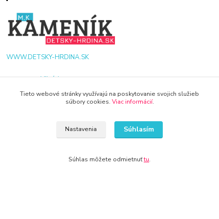
WWW.DETSKY-HRDINA.SK
Viktória
+421 940 949 000
Tieto webové stránky využívajú na poskytovanie svojich služieb
súbory cookies.
Viac informácií
.
info@kamenik.sk
Súhlasím
Nastavenia
Súhlas môžete odmietnuť
tu
.
© 2024 Všetky práva vyhradené KAMENIK.SK
Vytvorené na
Eshop-rychlo.sk