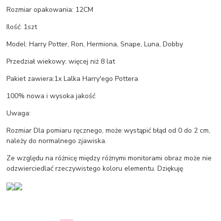
Rozmiar opakowania: 12CM
Ilość: 1szt
Model: Harry Potter, Ron, Hermiona, Snape, Luna, Dobby
Przedział wiekowy: więcej niż 8 lat
Pakiet zawiera:1x Lalka Harry'ego Pottera
100% nowa i wysoka jakość
Uwaga:
Rozmiar Dla pomiaru ręcznego, może wystąpić błąd od 0 do 2 cm,
należy do normalnego zjawiska.
Ze względu na różnicę między różnymi monitorami obraz może nie
odzwierciedlać rzeczywistego koloru elementu. Dziękuję