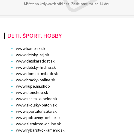
Môžete sa kedykoľvek odhlásiť. Zasielame raz za 14 dní.
DETI, ŠPORT, HOBBY
www.kamenik.sk
www.detsky-raj.sk
www.detskaradost.sk
www.detsky-hrdina.sk
www.domaci-milacik.sk
www.hracky-online.sk
www.kupelna.shop
www.stonshop.sk
www.sanita-kupelne.sk
www.skolsky-batoh.sk
www.sportaturistika.sk
www.potraviny-online.sk
www.zlatnictvo-online.sk
www.rybarstvo-kamenik.sk