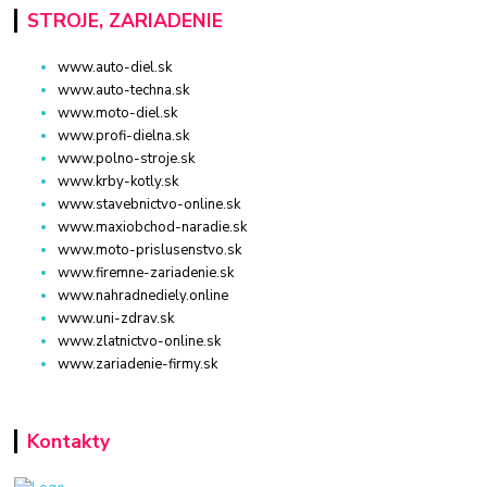
STROJE, ZARIADENIE
www.auto-diel.sk
www.auto-techna.sk
www.moto-diel.sk
www.profi-dielna.sk
www.polno-stroje.sk
www.krby-kotly.sk
www.stavebnictvo-online.sk
www.maxiobchod-naradie.sk
www.moto-prislusenstvo.sk
www.firemne-zariadenie.sk
www.nahradnediely.online
www.uni-zdrav.sk
www.zlatnictvo-online.sk
www.zariadenie-firmy.sk
Kontakty