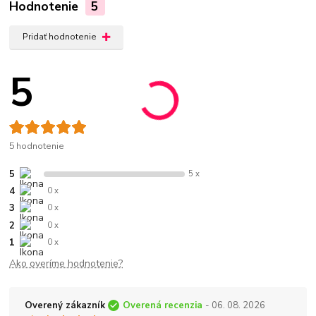
Hodnotenie
5
Pridať hodnotenie
5
5 hodnotenie
5
5 x
4
0 x
3
0 x
2
0 x
1
0 x
Ako overíme hodnotenie?
Overený zákazník
Overená recenzia
- 06. 08. 2026