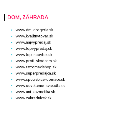
DOM, ZÁHRADA
www.dm-drogeria.sk
www.kvalitnytovar.sk
www.najvypredaj.sk
www.topvypredaj.sk
www.top-nabytok.sk
www.proti-skodcom.sk
www.retromaxishop.sk
www.superpredajca.sk
www.spotrebice-domace.sk
www.osvetlenie-svietidla.eu
www.uni-kozmetika.sk
www.zahradnicek.sk