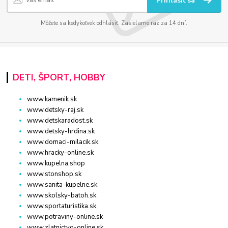
Prihlásiť sa
Môžete sa kedykoľvek odhlásiť. Zasielame raz za 14 dní.
DETI, ŠPORT, HOBBY
www.kamenik.sk
www.detsky-raj.sk
www.detskaradost.sk
www.detsky-hrdina.sk
www.domaci-milacik.sk
www.hracky-online.sk
www.kupelna.shop
www.stonshop.sk
www.sanita-kupelne.sk
www.skolsky-batoh.sk
www.sportaturistika.sk
www.potraviny-online.sk
www.zlatnictvo-online.sk