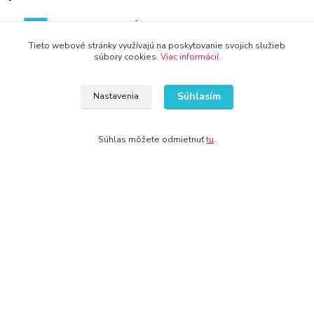
Tieto webové stránky využívajú na poskytovanie svojich služieb
súbory cookies.
Viac informácií
.
WWW.DETSKY-HRDINA.SK
Súhlasím
Nastavenia
Viktória
+421 940 949 000
Súhlas môžete odmietnuť
tu
.
info@kamenik.sk
© 2024 Všetky práva vyhradené KAMENIK.SK
Vytvorené na
Eshop-rychlo.sk