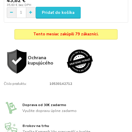
43,82 €
35,63 €
bez DPH
Pridať do košíka
Tento mesiac zakúpili 79 zákazníci.
Ochrana
kupujúcého
Číslo produktu:
10530142712
Doprava od 30€ zadarmo
Využite dopravu úplne zadarmo
8 rokov na trhu
Značka Kameník Vás presvedčí o kvalite