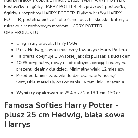
figúrky hračky a doplnky. Hračky z rozprávky HARRY POTTER.
Postavičky a figúrky HARRY POTTER. Rozprávkové postavičky,
figúrky z rozprávky HARRY POTTER. Plyšové hračky HARRY
POTTER, posteľná bielizeň, oblečenie, puzzle, školské batohy a
ruksaky s rozprávkovým motívom HARRY POTTER.
OPIS PRODUKTU
Oryginalny produkt Harry Potter
Plusz Hedwig, sowa i magiczny towarzysz Harry Pottera.
Ta oferta obejmuje 1 wysokiej jakości pluszak z bukłakiem.
100% oryginalny, nowy i z oficjalnym licencją. Idealny na
prezent, idealny dla dzieci. Minimalny wiek: 12 miesięcy.
Przed oddaniem zabawki do dziecka należy usunąć
wszystkie materiały opakowania, w tym linki i wiązania.
Wymiary opakowania:
29.4 x 27.2 x 13.1 cm; 150 gr
Famosa Softies Harry Potter -
plusz 25 cm Hedwig, biała sowa
Harrys