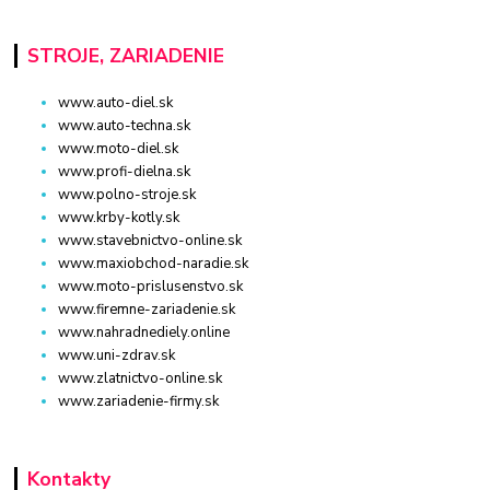
STROJE, ZARIADENIE
www.auto-diel.sk
www.auto-techna.sk
www.moto-diel.sk
www.profi-dielna.sk
www.polno-stroje.sk
www.krby-kotly.sk
www.stavebnictvo-online.sk
www.maxiobchod-naradie.sk
www.moto-prislusenstvo.sk
www.firemne-zariadenie.sk
www.nahradnediely.online
www.uni-zdrav.sk
www.zlatnictvo-online.sk
www.zariadenie-firmy.sk
Kontakty