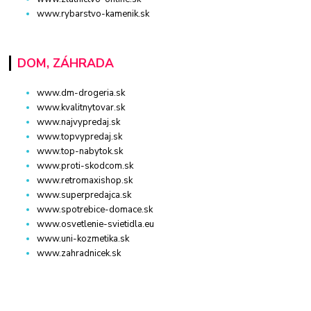
www.rybarstvo-kamenik.sk
DOM, ZÁHRADA
www.dm-drogeria.sk
www.kvalitnytovar.sk
www.najvypredaj.sk
www.topvypredaj.sk
www.top-nabytok.sk
www.proti-skodcom.sk
www.retromaxishop.sk
www.superpredajca.sk
www.spotrebice-domace.sk
www.osvetlenie-svietidla.eu
www.uni-kozmetika.sk
www.zahradnicek.sk