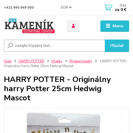
0
ks
EUR
+421 940 949 000
za
0 €
Menu
Hľadať
Úvod
HARRY POTTER
Hračky
Plyšové hračky
HARRY POTTER -
Originálny harry Potter 25cm Hedwig Mascot
HARRY POTTER - Originálny
harry Potter 25cm Hedwig
Mascot