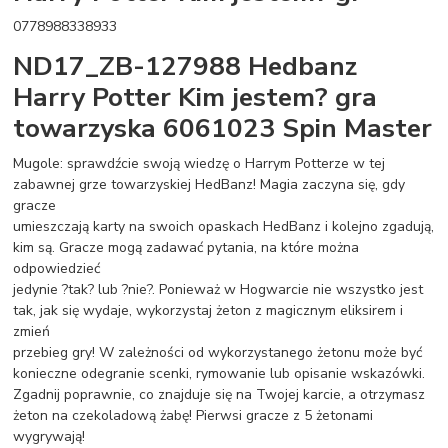
0778988338933
ND17_ZB-127988 Hedbanz
Harry Potter Kim jestem? gra
towarzyska 6061023 Spin Master
Mugole: sprawdźcie swoją wiedzę o Harrym Potterze w tej
zabawnej grze towarzyskiej HedBanz! Magia zaczyna się, gdy
gracze
umieszczają karty na swoich opaskach HedBanz i kolejno zgadują,
kim są. Gracze mogą zadawać pytania, na które można
odpowiedzieć
jedynie ?tak? lub ?nie?. Ponieważ w Hogwarcie nie wszystko jest
tak, jak się wydaje, wykorzystaj żeton z magicznym eliksirem i
zmień
przebieg gry! W zależności od wykorzystanego żetonu może być
konieczne odegranie scenki, rymowanie lub opisanie wskazówki.
Zgadnij poprawnie, co znajduje się na Twojej karcie, a otrzymasz
żeton na czekoladową żabę! Pierwsi gracze z 5 żetonami
wygrywają!