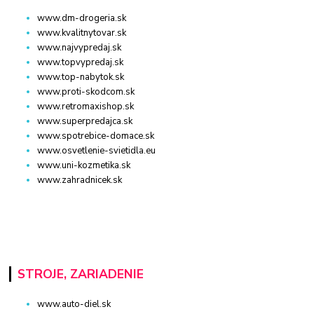
www.dm-drogeria.sk
www.kvalitnytovar.sk
www.najvypredaj.sk
www.topvypredaj.sk
www.top-nabytok.sk
www.proti-skodcom.sk
www.retromaxishop.sk
www.superpredajca.sk
www.spotrebice-domace.sk
www.osvetlenie-svietidla.eu
www.uni-kozmetika.sk
www.zahradnicek.sk
STROJE, ZARIADENIE
www.auto-diel.sk