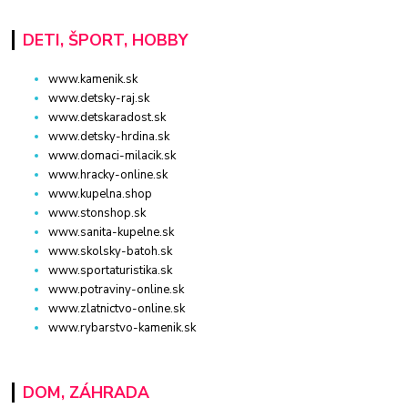
DETI, ŠPORT, HOBBY
www.kamenik.sk
www.detsky-raj.sk
www.detskaradost.sk
www.detsky-hrdina.sk
www.domaci-milacik.sk
www.hracky-online.sk
www.kupelna.shop
www.stonshop.sk
www.sanita-kupelne.sk
www.skolsky-batoh.sk
www.sportaturistika.sk
www.potraviny-online.sk
www.zlatnictvo-online.sk
www.rybarstvo-kamenik.sk
DOM, ZÁHRADA