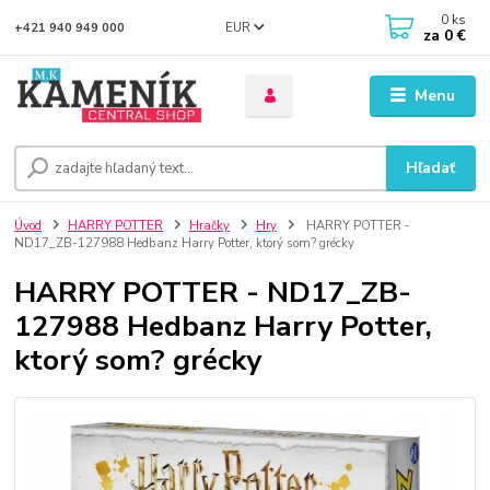
0
ks
EUR
+421 940 949 000
za
0 €
Menu
Hľadať
Úvod
HARRY POTTER
Hračky
Hry
HARRY POTTER -
ND17_ZB-127988 Hedbanz Harry Potter, ktorý som? grécky
HARRY POTTER - ND17_ZB-
127988 Hedbanz Harry Potter,
ktorý som? grécky