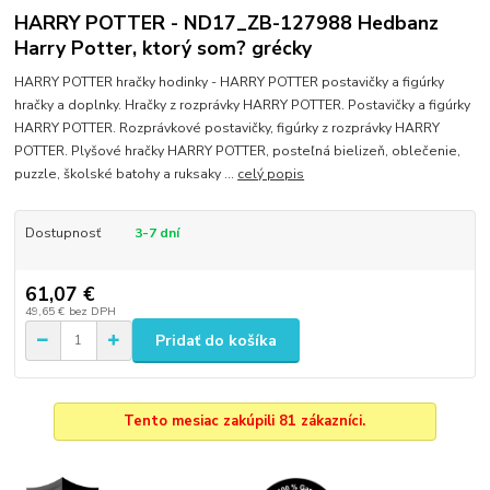
HARRY POTTER - ND17_ZB-127988 Hedbanz
Harry Potter, ktorý som? grécky
HARRY POTTER hračky hodinky - HARRY POTTER postavičky a figúrky
hračky a doplnky. Hračky z rozprávky HARRY POTTER. Postavičky a figúrky
HARRY POTTER. Rozprávkové postavičky, figúrky z rozprávky HARRY
POTTER. Plyšové hračky HARRY POTTER, posteľná bielizeň, oblečenie,
puzzle, školské batohy a ruksaky ...
celý popis
Dostupnosť
3-7 dní
61,07 €
49,65 €
bez DPH
Pridať do košíka
Tento mesiac zakúpili 81 zákazníci.