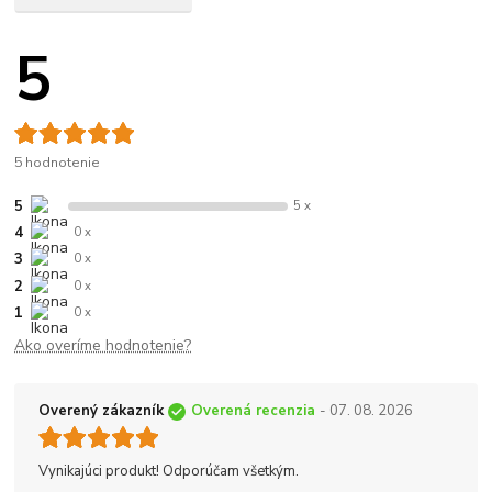
5
5 hodnotenie
5
5 x
4
0 x
3
0 x
2
0 x
1
0 x
Ako overíme hodnotenie?
Overený zákazník
Overená recenzia
- 07. 08. 2026
Vynikajúci produkt! Odporúčam všetkým.