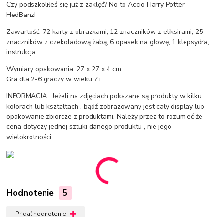
Czy podszkoliłeś się już z zaklęć? No to Accio Harry Potter
HedBanz!
Zawartość: 72 karty z obrazkami, 12 znaczników z eliksirami, 25
znaczników z czekoladową żabą, 6 opasek na głowę, 1 klepsydra,
instrukcja.
Wymiary opakowania: 27 x 27 x 4 cm
Gra dla 2-6 graczy w wieku 7+
INFORMACJA : Jeżeli na zdjęciach pokazane są produkty w kilku
kolorach lub kształtach , bądź zobrazowany jest cały display lub
opakowanie zbiorcze z produktami. Należy przez to rozumieć że
cena dotyczy jednej sztuki danego produktu , nie jego
wielokrotności.
Hodnotenie
5
Pridať hodnotenie