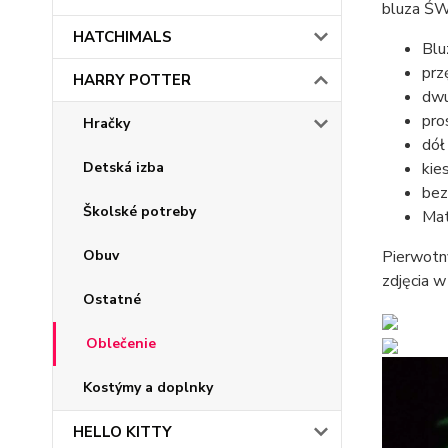
bluza Ś
HATCHIMALS
Blu
prz
HARRY POTTER
dwu
pro
Hračky
dół
kie
Detská izba
bez
Školské potreby
Mat
Pierwotny
Obuv
zdjęcia w 
Ostatné
Oblečenie
Kostýmy a doplnky
HELLO KITTY