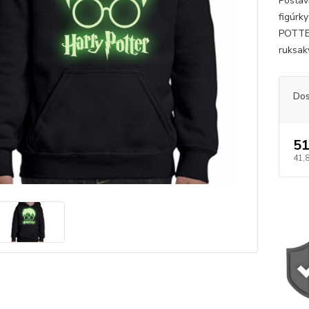
Postav
figúrk
POTTER
ruksaky
Dos
51
41,