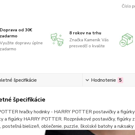
Číslo p
Doprava od 30€
8 rokov na trhu
zadarmo
Značka Kameník Vás
Využite dopravu úplne
presvedčí o kvalite
zadarmo
etné špecifikácie
Hodnotenie
5
tné špecifikácie
TTER hračky hodinky - HARRY POTTER postavičky a figúrky 
ky a figúrky HARRY POTTER. Rozprávkové postavičky, figúrk
posteľná bielizeň, oblečenie, puzzle, školské batohy a ruk