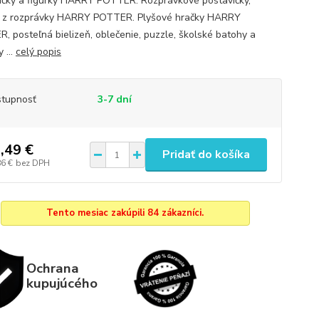
ičky a figúrky HARRY POTTER. Rozprávkové postavičky,
y z rozprávky HARRY POTTER. Plyšové hračky HARRY
, posteľná bielizeň, oblečenie, puzzle, školské batohy a
 ...
celý popis
tupnosť
3-7 dní
,49 €
Pridať do košíka
86 €
bez DPH
Tento mesiac zakúpili 84 zákazníci.
Ochrana
kupujúcého