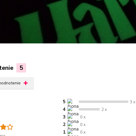
tenie
5
 hodnotenie
5
3 x
4
2 x
3
0 x
2
0 x
1
0 x
nie