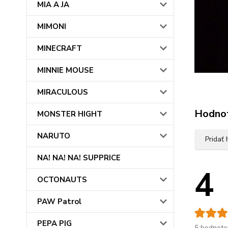
MIA A JA
MIMONI
MINECRAFT
MINNIE MOUSE
MIRACULOUS
Hodno
MONSTER HIGHT
NARUTO
Pridať
NA! NA! NA! SUPPRICE
4
OCTONAUTS
PAW Patrol
PEPA PIG
5 hodnote