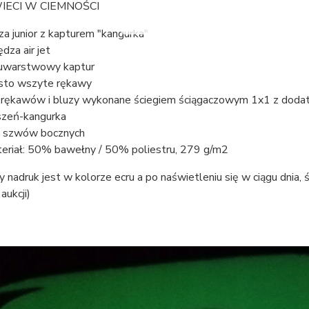
WIECI W CIEMNOŚCI
za junior z kapturem "kangurka"
ędza air jet
warstwowy kaptur
sto wszyte rękawy
 rękawów i bluzy wykonane ściegiem ściągaczowym 1x1 z doda
szeń-kangurka
 szwów bocznych
eriał: 50% bawełny / 50% poliestru, 279 g/m2
 nadruk jest w kolorze ecru a po naświetleniu się w ciągu dnia,
aukcji)