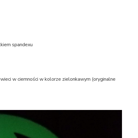
tkiem spandexu
 świeci w ciemności w kolorze zielonkawym (oryginalne