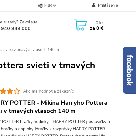
Prihlásenie
EUR
e si rady? Zavolajte.
0
ks
za
0 €
 940 949 000
 svieti v tmavých vlasoch 140 m
tera svieti v tmavých
Ako ma hodnotia zákazníci
Y POTTER - Mikina Harryho Pottera
ti v tmavých vlasoch 140 m
 POTTER hračky hodinky - HARRY POTTER postavičky a
y hračky a doplnky. Hračky z rozprávky HARRY POTTER.