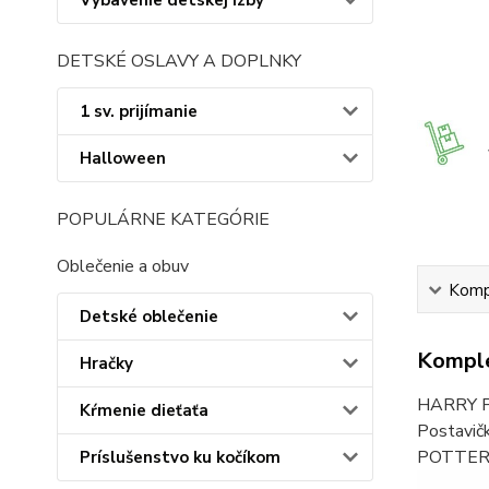
Vybavenie detskej izby
DETSKÉ OSLAVY A DOPLNKY
1 sv. prijímanie
Halloween
POPULÁRNE KATEGÓRIE
Oblečenie a obuv
Kompl
Detské oblečenie
Komple
Hračky
HARRY PO
Kŕmenie dieťaťa
Postavič
POTTER, 
Príslušenstvo ku kočíkom