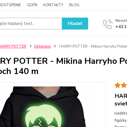
ODSTÚPENIE
GDPR
KONTAKTY
BLOG
Neviet
Hľadať
+421
HARRY POTTER
Oblečenie
HARRY POTTER - Mikina Harryho Pottera
Y POTTER - Mikina Harryho Pot
och 140 m
HARR
svie
HARRY
figúrk