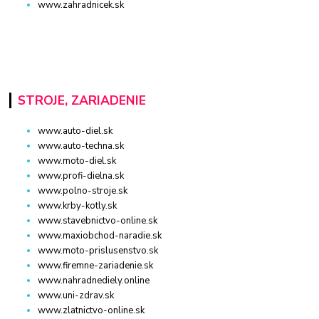
www.zahradnicek.sk
STROJE, ZARIADENIE
www.auto-diel.sk
www.auto-techna.sk
www.moto-diel.sk
www.profi-dielna.sk
www.polno-stroje.sk
www.krby-kotly.sk
www.stavebnictvo-online.sk
www.maxiobchod-naradie.sk
www.moto-prislusenstvo.sk
www.firemne-zariadenie.sk
www.nahradnediely.online
www.uni-zdrav.sk
www.zlatnictvo-online.sk