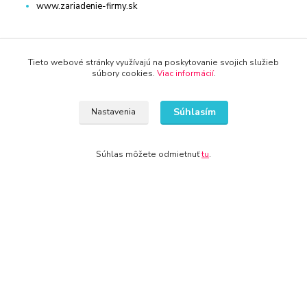
www.zariadenie-firmy.sk
Kontakty
Tieto webové stránky využívajú na poskytovanie svojich služieb
súbory cookies.
Viac informácií
.
Súhlasím
Nastavenia
WWW.DETSKY-HRDINA.SK
Súhlas môžete odmietnuť
tu
.
Viktória
+421 940 949 000
info@kamenik.sk