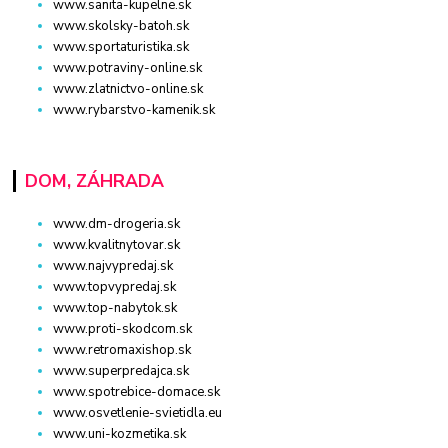
www.sanita-kupelne.sk
www.skolsky-batoh.sk
www.sportaturistika.sk
www.potraviny-online.sk
www.zlatnictvo-online.sk
www.rybarstvo-kamenik.sk
DOM, ZÁHRADA
www.dm-drogeria.sk
www.kvalitnytovar.sk
www.najvypredaj.sk
www.topvypredaj.sk
www.top-nabytok.sk
www.proti-skodcom.sk
www.retromaxishop.sk
www.superpredajca.sk
www.spotrebice-domace.sk
www.osvetlenie-svietidla.eu
www.uni-kozmetika.sk