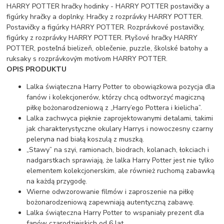
HARRY POTTER hračky hodinky - HARRY POTTER postavičky a
figúrky hračky a doplnky. Hračky z rozprávky HARRY POTTER.
Postavičky a figúrky HARRY POTTER. Rozprávkové postavičky,
figúrky z rozprávky HARRY POTTER. Plyšové hračky HARRY
POTTER, posteľná bielizeň, oblečenie, puzzle, školské batohy a
ruksaky s rozprávkovým motívom HARRY POTTER.
OPIS PRODUKTU
Lalka świąteczna Harry Potter to obowiązkowa pozycja dla
fanów i kolekcjonerów, którzy chcą odtworzyć magiczną
piłkę bożonarodzeniową z „Harry’ego Pottera i kielicha”.
Lalka zachwyca pięknie zaprojektowanymi detalami, takimi
jak charakterystyczne okulary Harrys i nowoczesny czarny
peleryna nad białą koszulą z muszką.
„Stawy” na szyi, ramionach, biodrach, kolanach, łokciach i
nadgarstkach sprawiają, że lalka Harry Potter jest nie tylko
elementem kolekcjonerskim, ale również ruchomą zabawką
na każdą przygodę.
Wierne odwzorowanie filmów i zaproszenie na piłkę
bożonarodzeniową zapewniają autentyczną zabawę.
Lalka świąteczna Harry Potter to wspaniały prezent dla
fanów czarodziejskich od 6 lat.