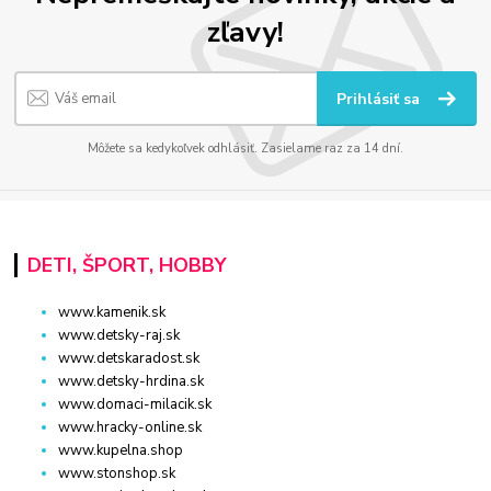
zľavy!
Prihlásiť sa
Môžete sa kedykoľvek odhlásiť. Zasielame raz za 14 dní.
DETI, ŠPORT, HOBBY
www.kamenik.sk
www.detsky-raj.sk
www.detskaradost.sk
www.detsky-hrdina.sk
www.domaci-milacik.sk
www.hracky-online.sk
www.kupelna.shop
www.stonshop.sk