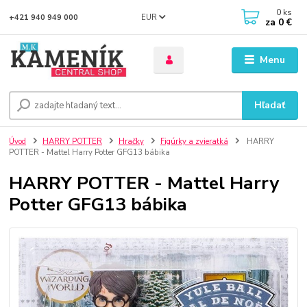
0
ks
EUR
+421 940 949 000
za
0 €
Menu
Hľadať
Úvod
HARRY POTTER
Hračky
Figúrky a zvieratká
HARRY
POTTER - Mattel Harry Potter GFG13 bábika
HARRY POTTER - Mattel Harry
Potter GFG13 bábika