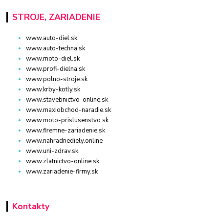
STROJE, ZARIADENIE
www.auto-diel.sk
www.auto-techna.sk
www.moto-diel.sk
www.profi-dielna.sk
www.polno-stroje.sk
www.krby-kotly.sk
www.stavebnictvo-online.sk
www.maxiobchod-naradie.sk
www.moto-prislusenstvo.sk
www.firemne-zariadenie.sk
www.nahradnediely.online
www.uni-zdrav.sk
www.zlatnictvo-online.sk
www.zariadenie-firmy.sk
Kontakty