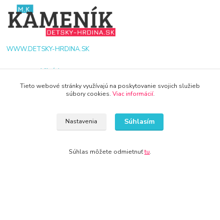
WWW.DETSKY-HRDINA.SK
Viktória
+421 940 949 000
Tieto webové stránky využívajú na poskytovanie svojich služieb
súbory cookies.
Viac informácií
.
info@kamenik.sk
Súhlasím
Nastavenia
Súhlas môžete odmietnuť
tu
.
© 2024 Všetky práva vyhradené KAMENIK.SK
Vytvorené na
Eshop-rychlo.sk