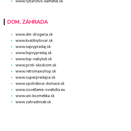
www.rybarstvo-kamenik.sk
DOM, ZÁHRADA
www.dm-drogeria.sk
www.kvalitnytovar.sk
www.najvypredaj.sk
www.topvypredaj.sk
www.top-nabytok.sk
www.proti-skodcom.sk
www.retromaxishop.sk
www.superpredajca.sk
www.spotrebice-domace.sk
www.osvetlenie-svietidla.eu
www.uni-kozmetika.sk
www.zahradnicek.sk