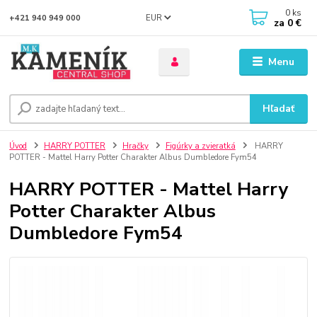
0
ks
EUR
+421 940 949 000
za
0 €
Menu
Hľadať
Úvod
HARRY POTTER
Hračky
Figúrky a zvieratká
HARRY
POTTER - Mattel Harry Potter Charakter Albus Dumbledore Fym54
HARRY POTTER - Mattel Harry
Potter Charakter Albus
Dumbledore Fym54