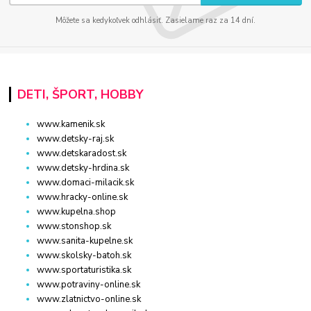
Môžete sa kedykoľvek odhlásiť. Zasielame raz za 14 dní.
DETI, ŠPORT, HOBBY
www.kamenik.sk
www.detsky-raj.sk
www.detskaradost.sk
www.detsky-hrdina.sk
www.domaci-milacik.sk
www.hracky-online.sk
www.kupelna.shop
www.stonshop.sk
www.sanita-kupelne.sk
www.skolsky-batoh.sk
www.sportaturistika.sk
www.potraviny-online.sk
www.zlatnictvo-online.sk