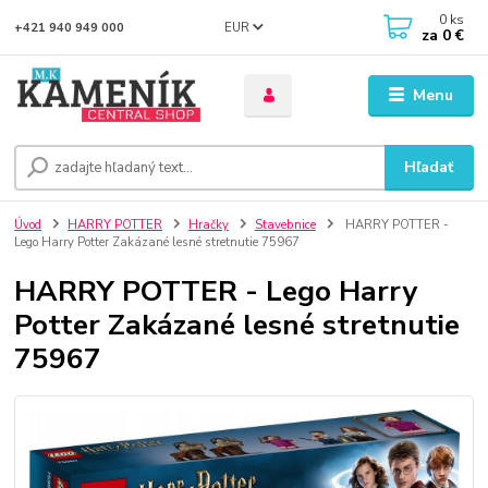
0
ks
EUR
+421 940 949 000
za
0 €
Menu
Hľadať
Úvod
HARRY POTTER
Hračky
Stavebnice
HARRY POTTER -
Lego Harry Potter Zakázané lesné stretnutie 75967
HARRY POTTER - Lego Harry
Potter Zakázané lesné stretnutie
75967