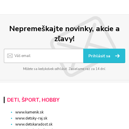
Nepremeškajte novinky, akcie a
zľavy!
Prihlásiť sa
Môžete sa kedykoľvek odhlásiť. Zasielame raz za 14 dní.
DETI, ŠPORT, HOBBY
www.kamenik.sk
www.detsky-raj.sk
www.detskaradost.sk