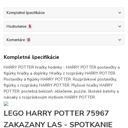
Kompletné špecifikácie
Hodnotenie
5
Komentáre
0
Kompletné špecifikácie
HARRY POTTER hračky hodinky - HARRY POTTER postavičky a
figúrky hračky a doplnky. Hračky z rozprávky HARRY POTTER.
Postavičky a figúrky HARRY POTTER. Rozprávkové postavičky,
figúrky z rozprávky HARRY POTTER. Plyšové hračky HARRY
POTTER, posteľná bielizeň, oblečenie, puzzle, školské batohy a
ruksaky s rozprávkovým motívom HARRY POTTER.
LEGO HARRY POTTER 75967
ZAKAZANY LAS - SPOTKANIE