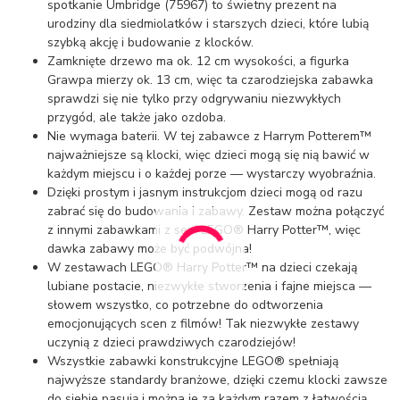
spotkanie Umbridge (75967) to świetny prezent na
urodziny dla siedmiolatków i starszych dzieci, które lubią
szybką akcję i budowanie z klocków.
Zamknięte drzewo ma ok. 12 cm wysokości, a figurka
Grawpa mierzy ok. 13 cm, więc ta czarodziejska zabawka
sprawdzi się nie tylko przy odgrywaniu niezwykłych
przygód, ale także jako ozdoba.
Nie wymaga baterii. W tej zabawce z Harrym Potterem™
najważniejsze są klocki, więc dzieci mogą się nią bawić w
każdym miejscu i o każdej porze — wystarczy wyobraźnia.
Dzięki prostym i jasnym instrukcjom dzieci mogą od razu
zabrać się do budowania i zabawy. Zestaw można połączyć
z innymi zabawkami z serii LEGO® Harry Potter™, więc
dawka zabawy może być podwójna!
W zestawach LEGO® Harry Potter™ na dzieci czekają
lubiane postacie, niezwykłe stworzenia i fajne miejsca —
słowem wszystko, co potrzebne do odtworzenia
emocjonujących scen z filmów! Tak niezwykłe zestawy
uczynią z dzieci prawdziwych czarodziejów!
Wszystkie zabawki konstrukcyjne LEGO® spełniają
najwyższe standardy branżowe, dzięki czemu klocki zawsze
do siebie pasują i można je za każdym razem z łatwością