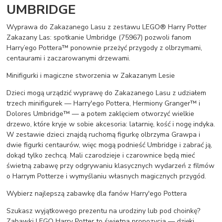
UMBRIDGE
Wyprawa do Zakazanego Lasu z zestawu LEGO® Harry Potter
Zakazany Las: spotkanie Umbridge (75967) pozwoli fanom
Harry’ego Pottera™ ponownie przeżyć przygody z olbrzymami,
centaurami i zaczarowanymi drzewami.
Minifigurki i magiczne stworzenia w Zakazanym Lesie
Dzieci mogą urządzić wyprawę do Zakazanego Lasu z udziałem
trzech minifigurek — Harry'ego Pottera, Hermiony Granger™ i
Dolores Umbridge™ — a potem zaklęciem otworzyć wielkie
drzewo, które kryje w sobie akcesoria: latarnię, kość i nogę indyka.
W zestawie dzieci znajdą ruchomą figurkę olbrzyma Grawpa i
dwie figurki centaurów, więc mogą podnieść Umbridge i zabrać ją,
dokąd tylko zechcą. Mali czarodzieje i czarownice będą mieć
świetną zabawę przy odgrywaniu klasycznych wydarzeń z filmów
o Harrym Potterze i wymyślaniu własnych magicznych przygód.
Wybierz najlepszą zabawkę dla fanów Harry'ego Pottera
Szukasz wyjątkowego prezentu na urodziny lub pod choinkę?
Zabawki LEGO Harry Potter to świetna propozycja — dzięki