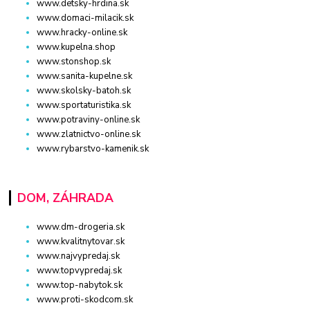
www.detsky-hrdina.sk
www.domaci-milacik.sk
www.hracky-online.sk
www.kupelna.shop
www.stonshop.sk
www.sanita-kupelne.sk
www.skolsky-batoh.sk
www.sportaturistika.sk
www.potraviny-online.sk
www.zlatnictvo-online.sk
www.rybarstvo-kamenik.sk
DOM, ZÁHRADA
www.dm-drogeria.sk
www.kvalitnytovar.sk
www.najvypredaj.sk
www.topvypredaj.sk
www.top-nabytok.sk
www.proti-skodcom.sk