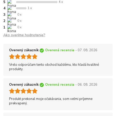
5
4 x
4
1 x
3
0 x
2
0 x
1
0 x
Ako overíme hodnotenie?
Overený zákazník
Overená recenzia
- 07. 08. 2026
Vrelo odporúčam tento obchod každému, kto hľadá kvalitné
produkty.
Overený zákazník
Overená recenzia
- 06. 08. 2026
Produkt prekonal moje očakávania, som veľmi príjemne
prekvapený.