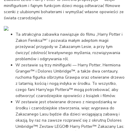
minifigurkom i fajnym funkcjom dzieci mogą odtwarzać filmowe
scenki z ulubionymi bohaterami i wymyślać własne opowieści ze
świata czarodziejów.
Ta atrakcyjna zabawka nawiązuje do filmu „Harry Potter i
Zakon Feniksa™” i pozwala małym adeptom magii
przeżywać przygody w Zakazanym Lesie, a przy tym
ćwiczyć zdolność kreatywnego myślenia, rozwiązywania
problemów i odgrywania ról.
W zestawie są trzy minifigurki — Harry Potter, Hermiona
Granger™ i Dolores Umbridge™, a także dwa centaury,
ruchoma figurka olbrzyma Grawpa oraz otwierane drzewo
z latarnią, kością i nogą indyka w środku. To wszystko,
czego fani Harry'ego Pottera™ mogą potrzebować, aby
odtworzyć czarodziejskie opowieści z książek i filmów.
W zestawie jest otwierane drzewo z niespodzianką w
środku i czarodziejskie stworzenia, więc wyprawa do
Zakazanego Lasu będzie dla dzieci wciągającą zabawą i
okazją, by raz na zawsze rozprawić się z okrutną Dolores
Umbridge™! Zestaw LEGO® Harry Potter™ Zakazany Las: