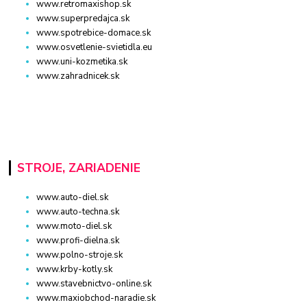
www.retromaxishop.sk
www.superpredajca.sk
www.spotrebice-domace.sk
www.osvetlenie-svietidla.eu
www.uni-kozmetika.sk
www.zahradnicek.sk
STROJE, ZARIADENIE
www.auto-diel.sk
www.auto-techna.sk
www.moto-diel.sk
www.profi-dielna.sk
www.polno-stroje.sk
www.krby-kotly.sk
www.stavebnictvo-online.sk
www.maxiobchod-naradie.sk