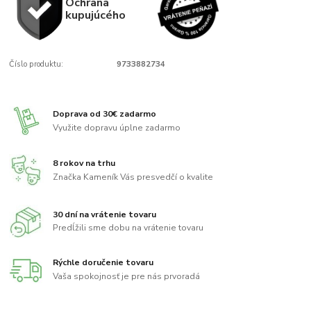
Ochrana
kupujúcého
Číslo produktu:
9733882734
Doprava od 30€ zadarmo
Využite dopravu úplne zadarmo
8 rokov na trhu
Značka Kameník Vás presvedčí o kvalite
30 dní na vrátenie tovaru
Predĺžili sme dobu na vrátenie tovaru
Rýchle doručenie tovaru
Vaša spokojnosť je pre nás prvoradá