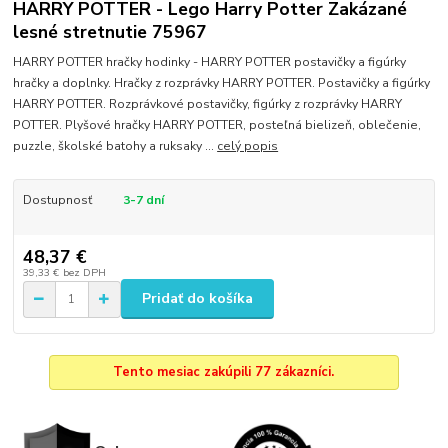
HARRY POTTER - Lego Harry Potter Zakázané
lesné stretnutie 75967
HARRY POTTER hračky hodinky - HARRY POTTER postavičky a figúrky
hračky a doplnky. Hračky z rozprávky HARRY POTTER. Postavičky a figúrky
HARRY POTTER. Rozprávkové postavičky, figúrky z rozprávky HARRY
POTTER. Plyšové hračky HARRY POTTER, posteľná bielizeň, oblečenie,
puzzle, školské batohy a ruksaky ...
celý popis
Dostupnosť
3-7 dní
48,37 €
39,33 €
bez DPH
Pridať do košíka
Tento mesiac zakúpili 77 zákazníci.