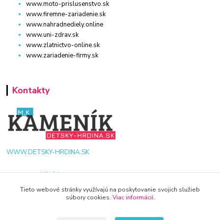
www.moto-prislusenstvo.sk
www.firemne-zariadenie.sk
www.nahradnediely.online
www.uni-zdrav.sk
www.zlatnictvo-online.sk
www.zariadenie-firmy.sk
Kontakty
WWW.DETSKY-HRDINA.SK
Viktória
+421 940 949 000
Tieto webové stránky využívajú na poskytovanie svojich služieb
súbory cookies.
Viac informácií
.
info@kamenik.sk