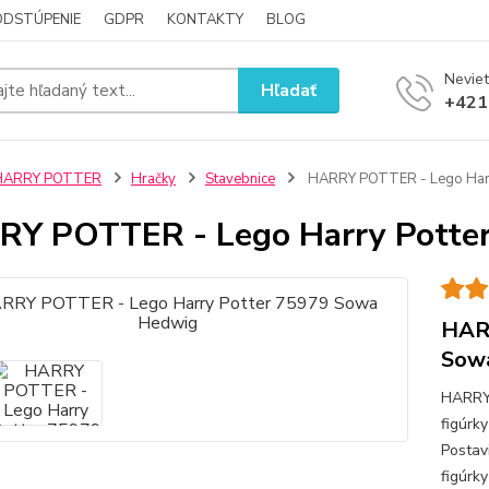
ODSTÚPENIE
GDPR
KONTAKTY
BLOG
Neviet
Hľadať
+421
HARRY POTTER
Hračky
Stavebnice
HARRY POTTER - Lego Harr
Y POTTER - Lego Harry Potte
HARR
Sow
HARRY
figúrk
Postav
figúrk