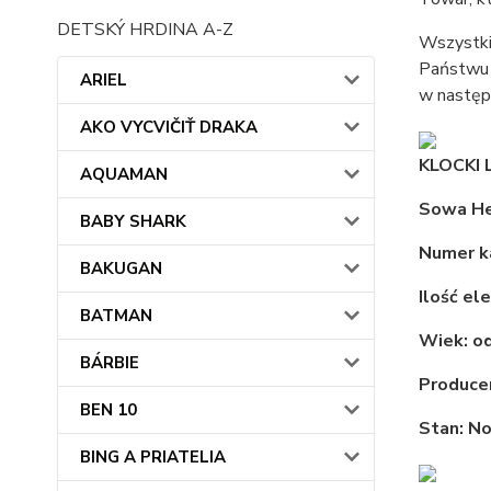
DETSKÝ HRDINA A-Z
Wszystki
Państwu 
ARIEL
w następ
AKO VYCVIČIŤ DRAKA
KLOCKI
AQUAMAN
Sowa H
BABY SHARK
Numer k
BAKUGAN
Ilość e
BATMAN
Wiek: od
BÁRBIE
Produce
BEN 10
Stan: N
BING A PRIATELIA