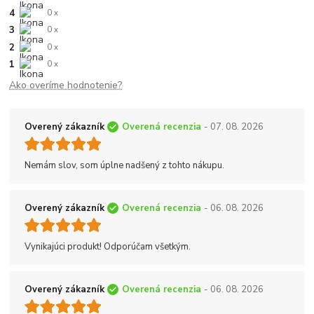
4
0 x
3
0 x
2
0 x
1
0 x
Ako overíme hodnotenie?
Overený zákazník
Overená recenzia
- 07. 08. 2026
Nemám slov, som úplne nadšený z tohto nákupu.
Overený zákazník
Overená recenzia
- 06. 08. 2026
Vynikajúci produkt! Odporúčam všetkým.
Overený zákazník
Overená recenzia
- 06. 08. 2026