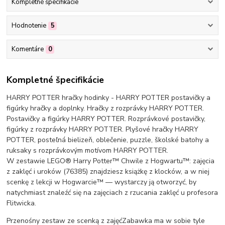
Kompletné špecifikácie
Hodnotenie
5
Komentáre
0
Kompletné špecifikácie
HARRY POTTER hračky hodinky - HARRY POTTER postavičky a
figúrky hračky a doplnky. Hračky z rozprávky HARRY POTTER.
Postavičky a figúrky HARRY POTTER. Rozprávkové postavičky,
figúrky z rozprávky HARRY POTTER. Plyšové hračky HARRY
POTTER, posteľná bielizeň, oblečenie, puzzle, školské batohy a
ruksaky s rozprávkovým motívom HARRY POTTER.
W zestawie LEGO® Harry Potter™ Chwile z Hogwartu™: zajęcia
z zaklęć i uroków (76385) znajdziesz książkę z klocków, a w niej
scenkę z lekcji w Hogwarcie™ — wystarczy ją otworzyć, by
natychmiast znaleźć się na zajęciach z rzucania zaklęć u profesora
Flitwicka.
Przenośny zestaw ze scenką z zajęćZabawka ma w sobie tyle