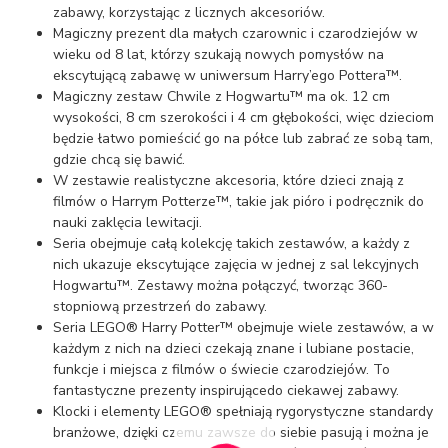
zabawy, korzystając z licznych akcesoriów.
Magiczny prezent dla małych czarownic i czarodziejów w
wieku od 8 lat, którzy szukają nowych pomysłów na
ekscytującą zabawę w uniwersum Harry’ego Pottera™.
Magiczny zestaw Chwile z Hogwartu™ ma ok. 12 cm
wysokości, 8 cm szerokości i 4 cm głębokości, więc dzieciom
będzie łatwo pomieścić go na półce lub zabrać ze sobą tam,
gdzie chcą się bawić.
W zestawie realistyczne akcesoria, które dzieci znają z
filmów o Harrym Potterze™, takie jak pióro i podręcznik do
nauki zaklęcia lewitacji.
Seria obejmuje całą kolekcję takich zestawów, a każdy z
nich ukazuje ekscytujące zajęcia w jednej z sal lekcyjnych
Hogwartu™. Zestawy można połączyć, tworząc 360-
stopniową przestrzeń do zabawy.
Seria LEGO® Harry Potter™ obejmuje wiele zestawów, a w
każdym z nich na dzieci czekają znane i lubiane postacie,
funkcje i miejsca z filmów o świecie czarodziejów. To
fantastyczne prezenty inspirującedo ciekawej zabawy.
Klocki i elementy LEGO® spełniają rygorystyczne standardy
branżowe, dzięki czemu zawsze do siebie pasują i można je