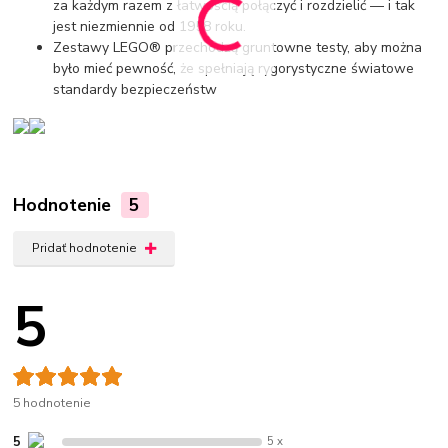
za każdym razem z łatwością połączyć i rozdzielić — i tak
jest niezmiennie od 1958 roku.
Zestawy LEGO® przechodzą gruntowne testy, aby można
było mieć pewność, że spełniają rygorystyczne światowe
standardy bezpieczeństw
Hodnotenie
5
Pridať hodnotenie
5
5 hodnotenie
5
5 x