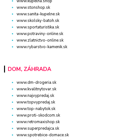
www.kupelna.shop
www.stonshop.sk
www.sanita-kupelne.sk
www.skolsky-batoh.sk
www.sportaturistika.sk
www.potraviny-online.sk
www.zlatnictvo-online.sk
www.rybarstvo-kamenik.sk
DOM, ZÁHRADA
www.dm-drogeria.sk
www.kvalitnytovar.sk
www.najvypredaj.sk
www.topvypredaj.sk
www.top-nabytok.sk
www.proti-skodcom.sk
www.retromaxishop.sk
www.superpredajca.sk
www.spotrebice-domace.sk