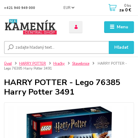
0
ks
EUR
+421 940 949 000
za
0 €
Menu
Hľadať
Úvod
HARRY POTTER
Hračky
Stavebnice
HARRY POTTER -
Lego 76385 Harry Potter 3491
HARRY POTTER - Lego 76385
Harry Potter 3491