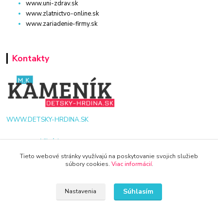
www.uni-zdrav.sk
www.zlatnictvo-online.sk
www.zariadenie-firmy.sk
Kontakty
WWW.DETSKY-HRDINA.SK
Viktória
+421 940 949 000
Tieto webové stránky využívajú na poskytovanie svojich služieb
súbory cookies.
Viac informácií
.
info@kamenik.sk
Súhlasím
Nastavenia