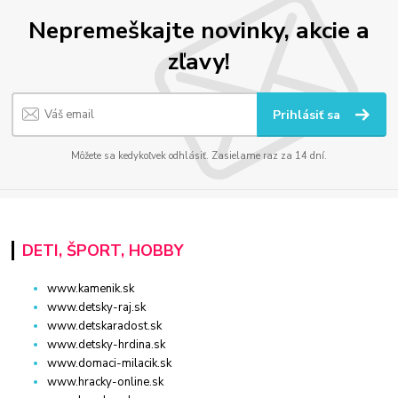
Nepremeškajte novinky, akcie a
zľavy!
Prihlásiť sa
Môžete sa kedykoľvek odhlásiť. Zasielame raz za 14 dní.
DETI, ŠPORT, HOBBY
www.kamenik.sk
www.detsky-raj.sk
www.detskaradost.sk
www.detsky-hrdina.sk
www.domaci-milacik.sk
www.hracky-online.sk