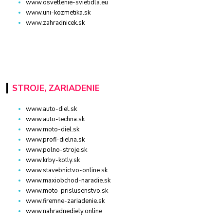
www.osvetlenie-svietidla.eu
www.uni-kozmetika.sk
www.zahradnicek.sk
STROJE, ZARIADENIE
www.auto-diel.sk
www.auto-techna.sk
www.moto-diel.sk
www.profi-dielna.sk
www.polno-stroje.sk
www.krby-kotly.sk
www.stavebnictvo-online.sk
www.maxiobchod-naradie.sk
www.moto-prislusenstvo.sk
www.firemne-zariadenie.sk
www.nahradnediely.online