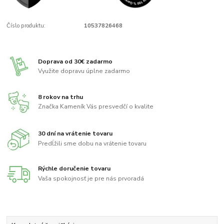
Číslo produktu:
10537826468
Doprava od 30€ zadarmo
Využite dopravu úplne zadarmo
8 rokov na trhu
Značka Kameník Vás presvedčí o kvalite
30 dní na vrátenie tovaru
Predĺžili sme dobu na vrátenie tovaru
Rýchle doručenie tovaru
Vaša spokojnosť je pre nás prvoradá