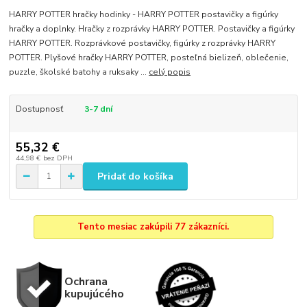
HARRY POTTER hračky hodinky - HARRY POTTER postavičky a figúrky
hračky a doplnky. Hračky z rozprávky HARRY POTTER. Postavičky a figúrky
HARRY POTTER. Rozprávkové postavičky, figúrky z rozprávky HARRY
POTTER. Plyšové hračky HARRY POTTER, posteľná bielizeň, oblečenie,
puzzle, školské batohy a ruksaky ...
celý popis
Dostupnosť
3-7 dní
55,32 €
44,98 €
bez DPH
Pridať do košíka
Tento mesiac zakúpili 77 zákazníci.
Ochrana
kupujúcého