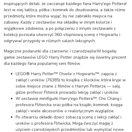
inspirujących detali, że zaczaruje każdego fana Harry'ego Pottera!
Jest w niej tablica, półka i kominek do zbudowania, a także różne
przedmioty, które można wyjąć, by nie zabrakło miejsca na
zabawę. Każdy z zestawów ma okładkę w innym kolorze i
wyjątkowe zdobienia, a po połączeniu z innymi zestawami z
kolekcji pozwala utworzyć 360-stopniową scenę z Hogwartu i
odgrywać przygody w różnych salach lekcyjnych.
Magiczne podarunki dla czarownic i czarodziejówW bogatej
gamie zestawów LEGO Harry Potter znajdzie się świetny prezent
dla każdego fana popularnej serii filmów.
LEGO® Harry Potter™ Chwile z Hogwartu™: zajęcia z
zaklęć i uroków (76385) to książka z klocków, która kryje w
sobie miejsce znane z filmów o Harrym Potterze — salę,
gdzie profesor Flitwick prowadzi lekcję zaklęć i uroków.
W zestawie minifigurki Harry'ego Pottera™, Cho Chang i
profesora Flitwicka oraz półka na książki, kominek, księga
zaklęć i wiele akcesoriów o realistycznym wyglądzie.
Po otwarciu okładki dzieci zobaczą scenę z lekcji zaklęć i
uroków u profesora Flitwicka. Mogą ćwiczyć magię z
użyciem czarodziejskich przedmiotów lub wymyślać nowe