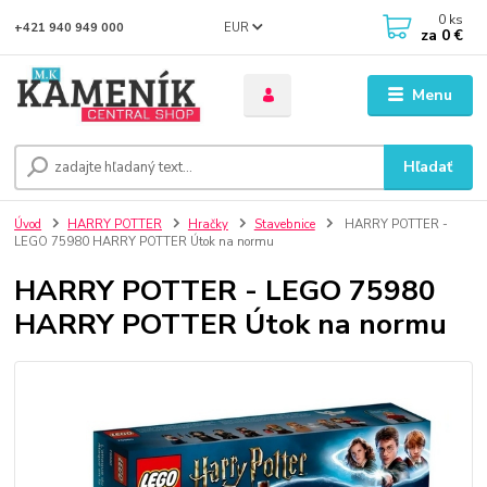
0
ks
EUR
+421 940 949 000
za
0 €
Menu
Hľadať
Úvod
HARRY POTTER
Hračky
Stavebnice
HARRY POTTER -
LEGO 75980 HARRY POTTER Útok na normu
HARRY POTTER - LEGO 75980
HARRY POTTER Útok na normu