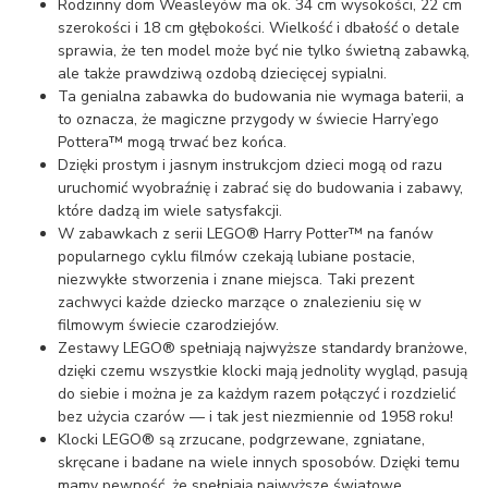
Rodzinny dom Weasleyów ma ok. 34 cm wysokości, 22 cm
szerokości i 18 cm głębokości. Wielkość i dbałość o detale
sprawia, że ten model może być nie tylko świetną zabawką,
ale także prawdziwą ozdobą dziecięcej sypialni.
Ta genialna zabawka do budowania nie wymaga baterii, a
to oznacza, że magiczne przygody w świecie Harry’ego
Pottera™ mogą trwać bez końca.
Dzięki prostym i jasnym instrukcjom dzieci mogą od razu
uruchomić wyobraźnię i zabrać się do budowania i zabawy,
które dadzą im wiele satysfakcji.
W zabawkach z serii LEGO® Harry Potter™ na fanów
popularnego cyklu filmów czekają lubiane postacie,
niezwykłe stworzenia i znane miejsca. Taki prezent
zachwyci każde dziecko marzące o znalezieniu się w
filmowym świecie czarodziejów.
Zestawy LEGO® spełniają najwyższe standardy branżowe,
dzięki czemu wszystkie klocki mają jednolity wygląd, pasują
do siebie i można je za każdym razem połączyć i rozdzielić
bez użycia czarów — i tak jest niezmiennie od 1958 roku!
Klocki LEGO® są zrzucane, podgrzewane, zgniatane,
skręcane i badane na wiele innych sposobów. Dzięki temu
mamy pewność, że spełniają najwyższe światowe