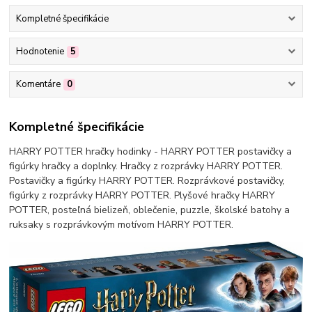
Kompletné špecifikácie
Hodnotenie
5
Komentáre
0
Kompletné špecifikácie
HARRY POTTER hračky hodinky - HARRY POTTER postavičky a
figúrky hračky a doplnky. Hračky z rozprávky HARRY POTTER.
Postavičky a figúrky HARRY POTTER. Rozprávkové postavičky,
figúrky z rozprávky HARRY POTTER. Plyšové hračky HARRY
POTTER, posteľná bielizeň, oblečenie, puzzle, školské batohy a
ruksaky s rozprávkovým motívom HARRY POTTER.