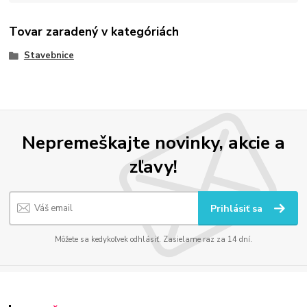
Tovar zaradený v kategóriách
Stavebnice
Nepremeškajte novinky, akcie a
zľavy!
Prihlásiť sa
Môžete sa kedykoľvek odhlásiť. Zasielame raz za 14 dní.