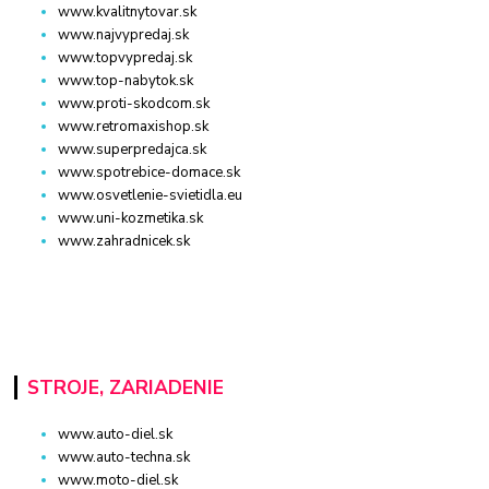
www.kvalitnytovar.sk
www.najvypredaj.sk
www.topvypredaj.sk
www.top-nabytok.sk
www.proti-skodcom.sk
www.retromaxishop.sk
www.superpredajca.sk
www.spotrebice-domace.sk
www.osvetlenie-svietidla.eu
www.uni-kozmetika.sk
www.zahradnicek.sk
STROJE, ZARIADENIE
www.auto-diel.sk
www.auto-techna.sk
www.moto-diel.sk