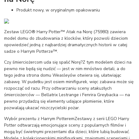
Produkt nowy, w oryginalnym opakowaniu
Zestaw LEGO® Harry Potter™ Atak na Norę (75980) zawiera
model domu do zbudowania z klocków, który pozwoli dzieciom
opowiedzieć jedną z najbardziej dramatycznych historii w całej
sadze o Harrym Potterze™.
Czy śmierciożercom uda się spalić Norę?Z tym modelem dzieci na
pewno nie będą się nudzić — jest w nim mnóstwo detali, a do
tego jedna strona domu Weasleyów otwiera się, ułatwiając
zabawę. W pudełku jest osiem minifigurek, więc zabawa może się
rozpocząć od razu. Przy odtwarzaniu sceny atakuzłych
śmierciożerców — Bellatrix Lestrange i Fenrira Greybacka — na
pewno przydadzą się elementy udające płomienie, które
pozwalają ukazać niszczycielski pożar.
Wybór prezentu z Harrym PotteremZestawy z serii LEGO Harry
Potter odtwarzają emocjonujące sceny z popularnych filmów i
mogą być świetnymi prezentami dla dzieci, które lubią budować.
Modele z kolekcjonerskimi minifigurkami, znajomymi sceneriami i