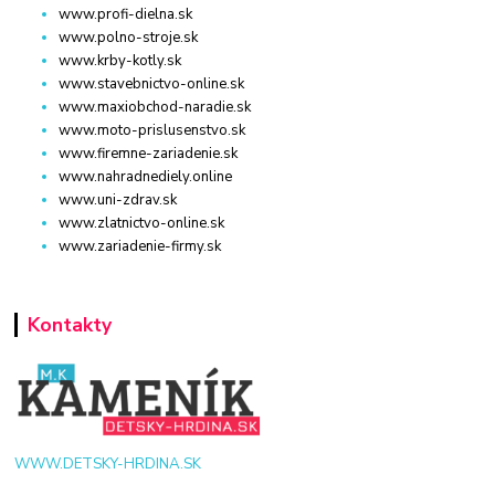
www.profi-dielna.sk
www.polno-stroje.sk
www.krby-kotly.sk
www.stavebnictvo-online.sk
www.maxiobchod-naradie.sk
www.moto-prislusenstvo.sk
www.firemne-zariadenie.sk
www.nahradnediely.online
www.uni-zdrav.sk
www.zlatnictvo-online.sk
www.zariadenie-firmy.sk
Kontakty
WWW.DETSKY-HRDINA.SK