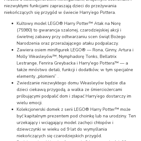
niezwykłymi funkcjami zapraszają dzieci do przeżywania
niekończących się przygód w świecie Harry’ego Pottera.
Kultowy model LEGO® Harry Potter™ Atak na Norę
(75980) to gwarancja szalonej, czarodziejskiej akcji i
świetnej zabawy przy odtwarzaniu scen świąt Bożego
Narodzenia oraz przerażającego ataku podpalaczy.
Zawiera osiem minifigurek LEGO® — Rona, Ginny, Artura i
Molly Weasleyów™, Nymphadorę Tonks, Bellatrix
Lestrange, Fenrira Greybacka i Harry'ego Pottera™ — a
także mnóstwo detali, funkcji i dodatków, w tym specjalne
elementy „płomieni” .
Zwiedzanie niezwykłego domu Weasleyów będzie dla
dzieci ciekawą przygodą, a walka ze śmierciożercami
próbującymi podpalić dom i złapać Harry’ego dostarczy im
wielu emocji.
Kolekcjonerski domek z serii LEGO® Harry Potter™ może
być kapitalnym prezentem pod choinkę lub na urodziny. Ten
urzekający i wciągający model zachęci chłopów i
dziewczynki w wieku od 9 lat do wymyślania
niekończących się czarodziejskich przygód.