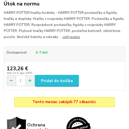
Útok na normu
HARRY POTTER hračky hodinky - HARRY POTTER postavičky a figúrky
hračky a doplnky. Hračky z rozprávky HARRY POTTER. Postavičky a figúrky
HARRY POTTER. Rozprávkové postavičky, figúrky z rozprávky HARRY
POTTER. Plyšové hračky HARRY POTTER, posteľná bielizeň, oblečenie,
puzzle, školské batohy a ruksaky ...
celý popis
Dostupnosť
3-7 dní
123,26 €
100,21 €
bez DPH
Pridať do košíka
Tento mesiac zakúpili 77 zákazníci.
Ochrana