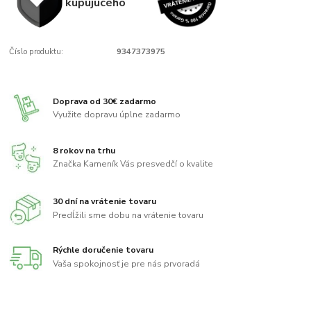
kupujúcého
Číslo produktu:
9347373975
Doprava od 30€ zadarmo
Využite dopravu úplne zadarmo
8 rokov na trhu
Značka Kameník Vás presvedčí o kvalite
30 dní na vrátenie tovaru
Predĺžili sme dobu na vrátenie tovaru
Rýchle doručenie tovaru
Vaša spokojnosť je pre nás prvoradá