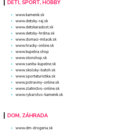
DETI, ŠPORT, HOBBY
www.kamenik.sk
www.detsky-raj.sk
www.detskaradost.sk
www.detsky-hrdina.sk
www.domaci-milacik.sk
www.hracky-online.sk
www.kupelna.shop
www.stonshop.sk
www.sanita-kupelne.sk
www.skolsky-batoh.sk
www.sportaturistika.sk
www.potraviny-online.sk
www.zlatnictvo-online.sk
www.rybarstvo-kamenik.sk
DOM, ZÁHRADA
www.dm-drogeria.sk