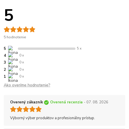
5
5 hodnotenie
5
5 x
4
0 x
3
0 x
2
0 x
1
0 x
Ako overíme hodnotenie?
Overený zákazník
Overená recenzia
- 07. 08. 2026
Výborný výber produktov a profesionálny prístup.