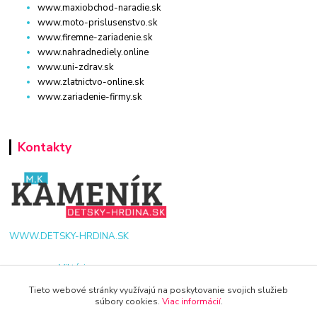
www.maxiobchod-naradie.sk
www.moto-prislusenstvo.sk
www.firemne-zariadenie.sk
www.nahradnediely.online
www.uni-zdrav.sk
www.zlatnictvo-online.sk
www.zariadenie-firmy.sk
Kontakty
WWW.DETSKY-HRDINA.SK
Viktória
+421 940 949 000
Tieto webové stránky využívajú na poskytovanie svojich služieb
súbory cookies.
Viac informácií
.
info@kamenik.sk