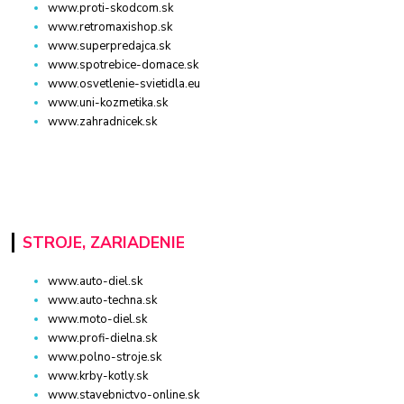
www.proti-skodcom.sk
www.retromaxishop.sk
www.superpredajca.sk
www.spotrebice-domace.sk
www.osvetlenie-svietidla.eu
www.uni-kozmetika.sk
www.zahradnicek.sk
STROJE, ZARIADENIE
www.auto-diel.sk
www.auto-techna.sk
www.moto-diel.sk
www.profi-dielna.sk
www.polno-stroje.sk
www.krby-kotly.sk
www.stavebnictvo-online.sk