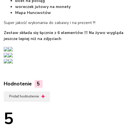
bilet na pociąg
woreczek jutowy na monety
Mapa Huncwotów
Super jakość wykonania do zabawy i na prezent !!!
Zestaw składa się łącznie z 6 elementów !!! Na żywo wygląda
jeszcze lepiej niż na zdjęciach
Hodnotenie
5
Pridať hodnotenie
5