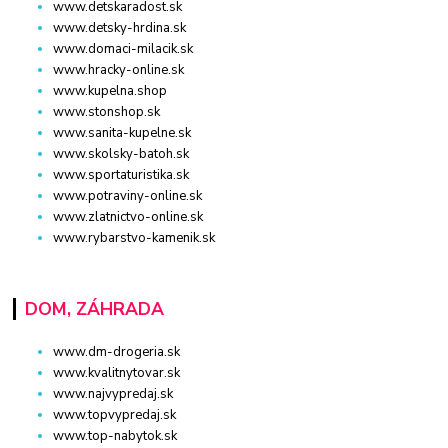
www.detskaradost.sk
www.detsky-hrdina.sk
www.domaci-milacik.sk
www.hracky-online.sk
www.kupelna.shop
www.stonshop.sk
www.sanita-kupelne.sk
www.skolsky-batoh.sk
www.sportaturistika.sk
www.potraviny-online.sk
www.zlatnictvo-online.sk
www.rybarstvo-kamenik.sk
DOM, ZÁHRADA
www.dm-drogeria.sk
www.kvalitnytovar.sk
www.najvypredaj.sk
www.topvypredaj.sk
www.top-nabytok.sk