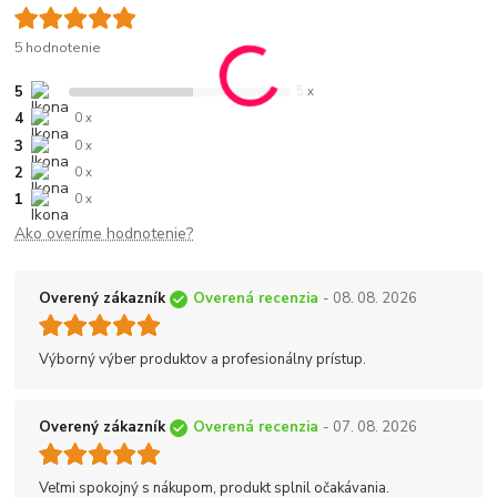
5 hodnotenie
5
5 x
4
0 x
3
0 x
2
0 x
1
0 x
Ako overíme hodnotenie?
Overený zákazník
Overená recenzia
- 08. 08. 2026
Výborný výber produktov a profesionálny prístup.
Overený zákazník
Overená recenzia
- 07. 08. 2026
Veľmi spokojný s nákupom, produkt splnil očakávania.