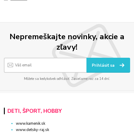
Nepremeškajte novinky, akcie a
zľavy!
Prihlásiť sa
Môžete sa kedykoľvek odhlásiť. Zasielame raz za 14 dní.
DETI, ŠPORT, HOBBY
www.kamenik.sk
www.detsky-raj.sk