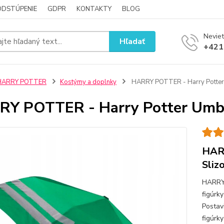
ODSTÚPENIE
GDPR
KONTAKTY
BLOG
Neviet
Hľadať
+421
HARRY POTTER
Kostýmy a doplnky
HARRY POTTER - Harry Potter U
Y POTTER - Harry Potter Umbrel
HARR
Sliz
HARRY
figúrk
Postav
figúrk