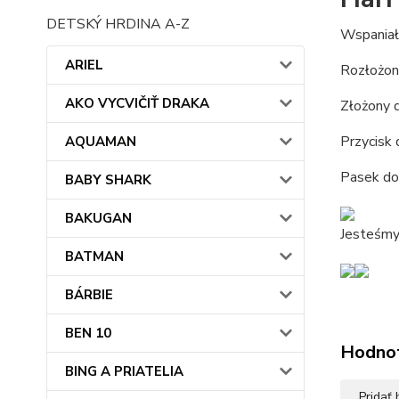
DETSKÝ HRDINA A-Z
Wspaniał
ARIEL
Rozłożon
AKO VYCVIČIŤ DRAKA
Złożony 
Przycisk 
AQUAMAN
Pasek do
BABY SHARK
BAKUGAN
Jesteśmy
BATMAN
BÁRBIE
BEN 10
Hodno
BING A PRIATELIA
Pridať