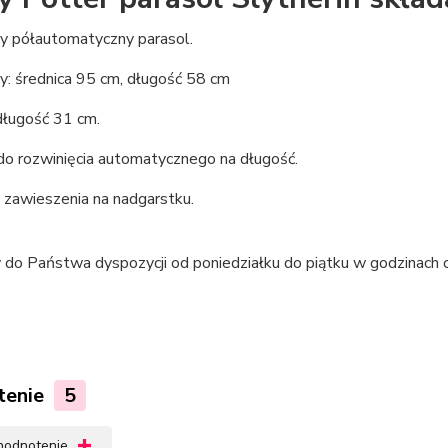
y półautomatyczny parasol.
y: średnica 95 cm, długość 58 cm
długość 31 cm.
do rozwinięcia automatycznego na długość.
 zawieszenia na nadgarstku.
 do Państwa dyspozycji od poniedziałku do piątku w godzinach 
tenie
5
 hodnotenie