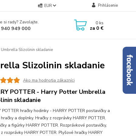
Prihlásenie
EUR
e si rady? Zavolajte.
0
ks
za
0 €
 940 949 000
mbrella Slizolinin skladanie
la Slizolinin skladanie
Ako ma hodnotia zákazníci
Y POTTER - Harry Potter Umbrella
olinin skladanie
 POTTER hračky hodinky - HARRY POTTER postavičky a
y hračky a doplnky. Hračky z rozprávky HARRY POTTER.
ičky a figúrky HARRY POTTER. Rozprávkové postavičky,
y z rozprávky HARRY POTTER. Plyšové hračky HARRY