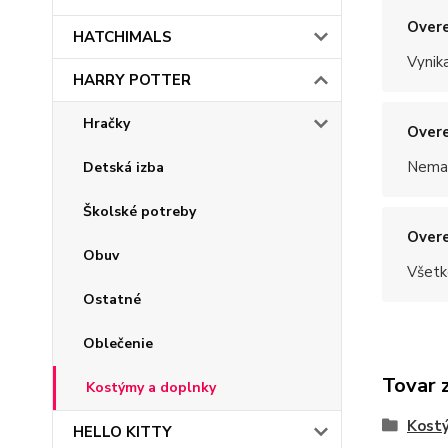
Overe
HATCHIMALS
Vynik
HARRY POTTER
Hračky
Overe
Nemal
Detská izba
Školské potreby
Overe
Obuv
Všetk
Ostatné
Oblečenie
Tovar 
Kostýmy a doplnky
Kost
HELLO KITTY