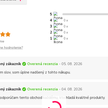
5
4
0 x
3
0 x
2
0 x
1
0 x
nie
me hodnotenie?
Overená recenzia
ný zákazník
- 05. 08. 2026
 slov, som úplne nadšený z tohto nákupu.
Overená recenzia
ný zákazník
- 04. 08. 2026
 odporúčam tento obchod každému, kto hľadá kvalitné produkty.