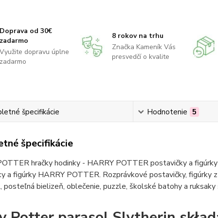
Doprava od 30€
8 rokov na trhu
zadarmo
Značka Kameník Vás
Využite dopravu úplne
presvedčí o kvalite
zadarmo
etné špecifikácie
Hodnotenie
5
tné špecifikácie
TTER hračky hodinky - HARRY POTTER postavičky a figúrky 
ky a figúrky HARRY POTTER. Rozprávkové postavičky, figúrk
posteľná bielizeň, oblečenie, puzzle, školské batohy a ruk
y Potter parasol Slytherin skła