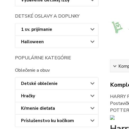
Vybavenie detskej izby
DETSKÉ OSLAVY A DOPLNKY
1 sv. prijímanie
Halloween
POPULÁRNE KATEGÓRIE
Kompl
Oblečenie a obuv
Detské oblečenie
Komple
Hračky
HARRY PO
Postavič
Kŕmenie dieťaťa
POTTER, 
Príslušenstvo ku kočíkom
Harr