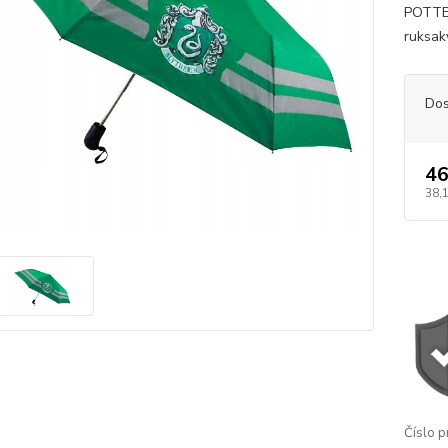
POTTER
ruksaky
Dos
46
38,
Číslo p