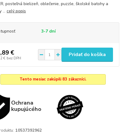
, posteľná bielizeň, oblečenie, puzzle, školské batohy a
 ...
celý popis
tupnosť
3-7 dní
,89 €
Pridať do košíka
12 €
bez DPH
Tento mesiac zakúpili 83 zákazníci.
Ochrana
kupujúcého
roduktu:
10537392962