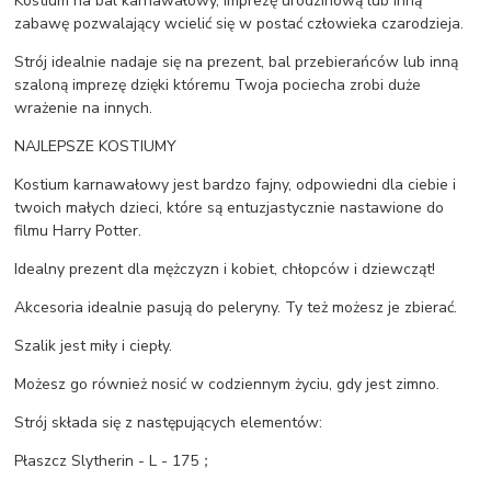
Kostium na bal karnawałowy, imprezę urodzinową lub inną
zabawę pozwalający wcielić się w postać człowieka czarodzieja.
Strój idealnie nadaje się na prezent, bal przebierańców lub inną
szaloną imprezę dzięki któremu Twoja pociecha zrobi duże
wrażenie na innych.
NAJLEPSZE KOSTIUMY
Kostium karnawałowy jest bardzo fajny, odpowiedni dla ciebie i
twoich małych dzieci, które są entuzjastycznie nastawione do
filmu Harry Potter.
Idealny prezent dla mężczyzn i kobiet, chłopców i dziewcząt!
Akcesoria idealnie pasują do peleryny. Ty też możesz je zbierać.
Szalik jest miły i ciepły.
Możesz go również nosić w codziennym życiu, gdy jest zimno.
Strój składa się z następujących elementów:
Płaszcz Slytherin - L - 175；