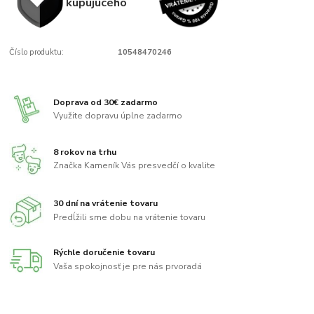
kupujúcého
Číslo produktu:
10548470246
Doprava od 30€ zadarmo
Využite dopravu úplne zadarmo
8 rokov na trhu
Značka Kameník Vás presvedčí o kvalite
30 dní na vrátenie tovaru
Predĺžili sme dobu na vrátenie tovaru
Rýchle doručenie tovaru
Vaša spokojnosť je pre nás prvoradá