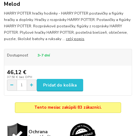
Melod
HARRY POTTER hračky hodinky - HARRY POTTER postavičky a figúrky
hračky a doplnky. Hračky z rozprávky HARRY POTTER. Postavičky a figúrky
HARRY POTTER. Rozprávkové postavičky, figúrky z rozprávky HARRY
POTTER. Plyšové hračky HARRY POTTER, posteľná bielizeň, oblečenie,
puzzle, školské batohy a ruksaky ...
celý popis
Dostupnosť
3-7 dní
46,12 €
37,50 €
bez DPH
Pridať do košíka
Tento mesiac zakúpili 83 zákazníci.
Ochrana