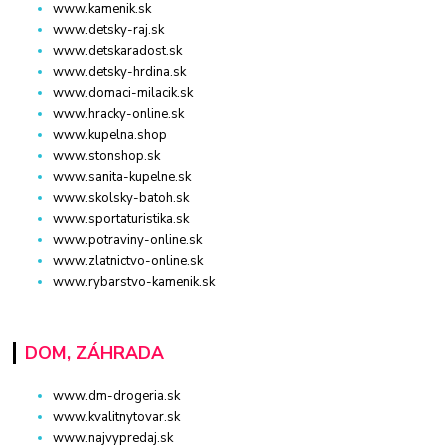
www.kamenik.sk
www.detsky-raj.sk
www.detskaradost.sk
www.detsky-hrdina.sk
www.domaci-milacik.sk
www.hracky-online.sk
www.kupelna.shop
www.stonshop.sk
www.sanita-kupelne.sk
www.skolsky-batoh.sk
www.sportaturistika.sk
www.potraviny-online.sk
www.zlatnictvo-online.sk
www.rybarstvo-kamenik.sk
DOM, ZÁHRADA
www.dm-drogeria.sk
www.kvalitnytovar.sk
www.najvypredaj.sk