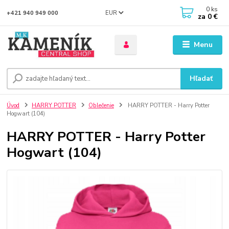
0
ks
EUR
+421 940 949 000
za
0 €
Menu
Hľadať
Úvod
HARRY POTTER
Oblečenie
HARRY POTTER - Harry Potter
Hogwart (104)
HARRY POTTER - Harry Potter
Hogwart (104)