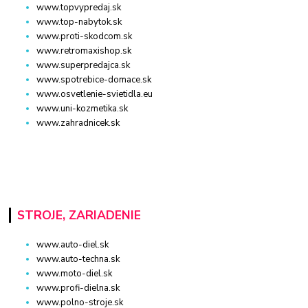
www.topvypredaj.sk
www.top-nabytok.sk
www.proti-skodcom.sk
www.retromaxishop.sk
www.superpredajca.sk
www.spotrebice-domace.sk
www.osvetlenie-svietidla.eu
www.uni-kozmetika.sk
www.zahradnicek.sk
STROJE, ZARIADENIE
www.auto-diel.sk
www.auto-techna.sk
www.moto-diel.sk
www.profi-dielna.sk
www.polno-stroje.sk