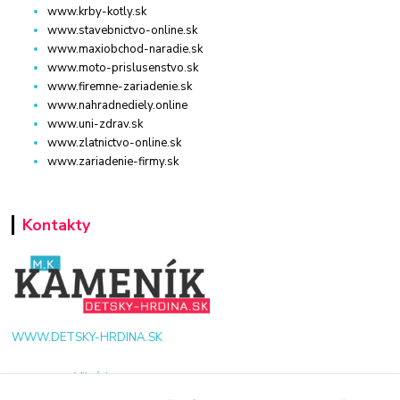
www.krby-kotly.sk
www.stavebnictvo-online.sk
www.maxiobchod-naradie.sk
www.moto-prislusenstvo.sk
www.firemne-zariadenie.sk
www.nahradnediely.online
www.uni-zdrav.sk
www.zlatnictvo-online.sk
www.zariadenie-firmy.sk
Kontakty
WWW.DETSKY-HRDINA.SK
Viktória
+421 940 949 000