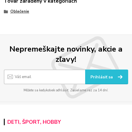
Tovar zaradený v kategóriách
Oblečenie
Nepremeškajte novinky, akcie a
zľavy!
Prihlásiť sa
Môžete sa kedykoľvek odhlásiť. Zasielame raz za 14 dní.
DETI, ŠPORT, HOBBY