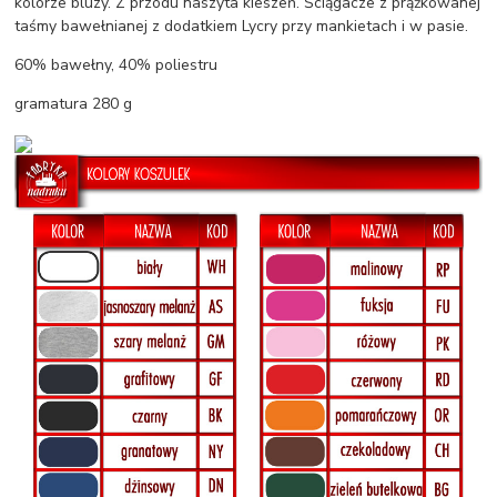
kolorze bluzy. Z przodu naszyta kieszeń. Ściągacze z prążkowanej
taśmy bawełnianej z dodatkiem Lycry przy mankietach i w pasie.
60% bawełny, 40% poliestru
gramatura 280 g