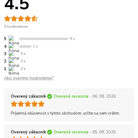
4.5
5 hodnotenie
5
4 x
4
1 x
3
0 x
2
0 x
1
0 x
Ako overíme hodnotenie?
Overený zákazník
Overená recenzia
- 06. 08. 2026
Príjemná skúsenosť s týmto obchodom, určite sa sem vrátim.
Overený zákazník
Overená recenzia
- 05. 08. 2026