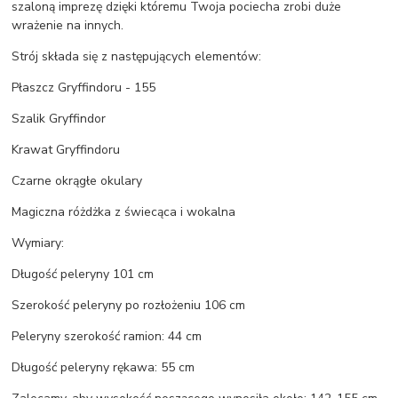
szaloną imprezę dzięki któremu Twoja pociecha zrobi duże
wrażenie na innych.
Strój składa się z następujących elementów:
Płaszcz Gryffindoru - 155
Szalik Gryffindor
Krawat Gryffindoru
Czarne okrągłe okulary
Magiczna różdżka z świecąca i wokalna
Wymiary:
Długość peleryny 101 cm
Szerokość peleryny po rozłożeniu 106 cm
Peleryny szerokość ramion: 44 cm
Długość peleryny rękawa: 55 cm