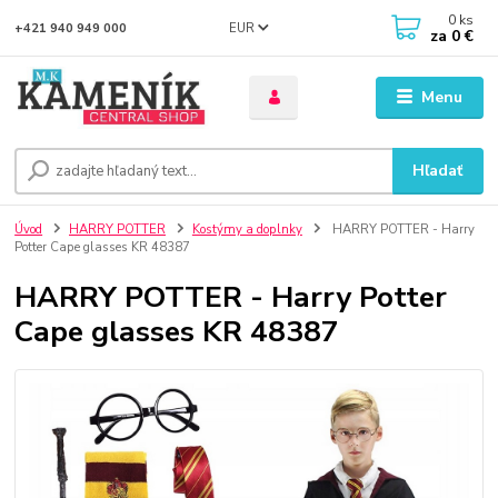
0
ks
EUR
+421 940 949 000
za
0 €
Menu
Hľadať
Úvod
HARRY POTTER
Kostýmy a doplnky
HARRY POTTER - Harry
Potter Cape glasses KR 48387
HARRY POTTER - Harry Potter
Cape glasses KR 48387