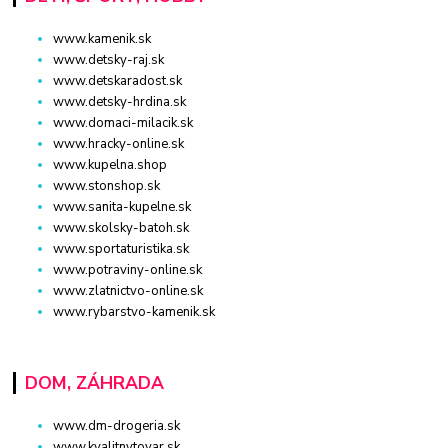
www.kamenik.sk
www.detsky-raj.sk
www.detskaradost.sk
www.detsky-hrdina.sk
www.domaci-milacik.sk
www.hracky-online.sk
www.kupelna.shop
www.stonshop.sk
www.sanita-kupelne.sk
www.skolsky-batoh.sk
www.sportaturistika.sk
www.potraviny-online.sk
www.zlatnictvo-online.sk
www.rybarstvo-kamenik.sk
DOM, ZÁHRADA
www.dm-drogeria.sk
www.kvalitnytovar.sk