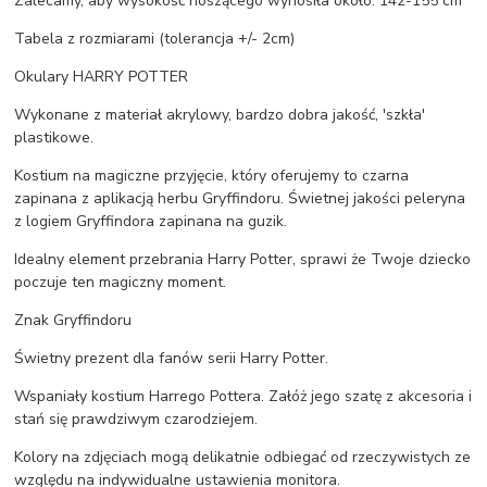
Zalecamy, aby wysokość noszącego wynosiła około: 142-155 cm
Tabela z rozmiarami (tolerancja +/- 2cm)
Okulary HARRY POTTER
Wykonane z materiał akrylowy, bardzo dobra jakość, 'szkła'
plastikowe.
Kostium na magiczne przyjęcie, który oferujemy to czarna
zapinana z aplikacją herbu Gryffindoru. Świetnej jakości peleryna
z logiem Gryffindora zapinana na guzik.
Idealny element przebrania Harry Potter, sprawi że Twoje dziecko
poczuje ten magiczny moment.
Znak Gryffindoru
Świetny prezent dla fanów serii Harry Potter.
Wspaniały kostium Harrego Pottera. Załóż jego szatę z akcesoria i
stań się prawdziwym czarodziejem.
Kolory na zdjęciach mogą delikatnie odbiegać od rzeczywistych ze
względu na indywidualne ustawienia monitora.