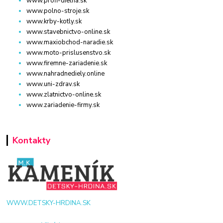
www.profi-dielna.sk
www.polno-stroje.sk
www.krby-kotly.sk
www.stavebnictvo-online.sk
www.maxiobchod-naradie.sk
www.moto-prislusenstvo.sk
www.firemne-zariadenie.sk
www.nahradnediely.online
www.uni-zdrav.sk
www.zlatnictvo-online.sk
www.zariadenie-firmy.sk
Kontakty
WWW.DETSKY-HRDINA.SK