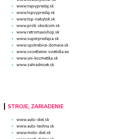
www.najvypredaj.sk
www.topvypredaj.sk
www.top-nabytok.sk
www.proti-skodcom.sk
www.retromaxishop.sk
www.superpredajca.sk
www.spotrebice-domace.sk
www.osvetlenie-svietidla.eu
www.uni-kozmetika.sk
www.zahradnicek.sk
STROJE, ZARIADENIE
www.auto-diel.sk
www.auto-techna.sk
www.moto-diel.sk