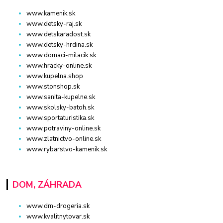
www.kamenik.sk
www.detsky-raj.sk
www.detskaradost.sk
www.detsky-hrdina.sk
www.domaci-milacik.sk
www.hracky-online.sk
www.kupelna.shop
www.stonshop.sk
www.sanita-kupelne.sk
www.skolsky-batoh.sk
www.sportaturistika.sk
www.potraviny-online.sk
www.zlatnictvo-online.sk
www.rybarstvo-kamenik.sk
DOM, ZÁHRADA
www.dm-drogeria.sk
www.kvalitnytovar.sk