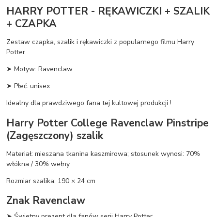
HARRY POTTER - RĘKAWICZKI + SZALIK
+ CZAPKA
Zestaw czapka, szalik i rękawiczki z popularnego filmu Harry
Potter.
➤ Motyw: Ravenclaw
➤ Płeć: unisex
Idealny dla prawdziwego fana tej kultowej produkcji !
Harry Potter College Ravenclaw Pinstripe
(Zagęszczony) szalik
Materiał: mieszana tkanina kaszmirowa; stosunek wynosi: 70%
włókna / 30% wełny
Rozmiar szalika: 190 × 24 cm
Znak Ravenclaw
➤ Świetny prezent dla fanów serii Harry Potter.