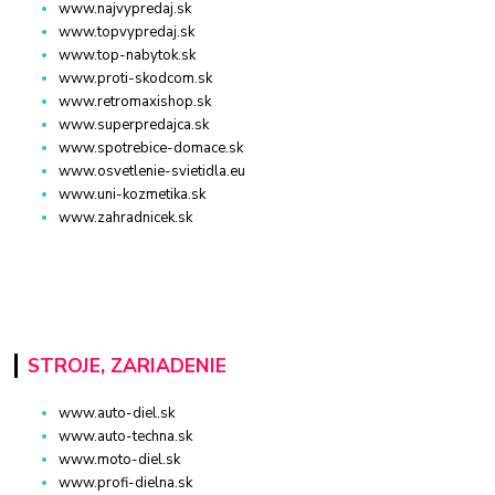
www.najvypredaj.sk
www.topvypredaj.sk
www.top-nabytok.sk
www.proti-skodcom.sk
www.retromaxishop.sk
www.superpredajca.sk
www.spotrebice-domace.sk
www.osvetlenie-svietidla.eu
www.uni-kozmetika.sk
www.zahradnicek.sk
STROJE, ZARIADENIE
www.auto-diel.sk
www.auto-techna.sk
www.moto-diel.sk
www.profi-dielna.sk