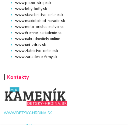
www.polno-stroje.sk
www.krby-kotly.sk
www.stavebnictvo-online.sk
www.maxiobchod-naradie.sk
www.moto-prislusenstvo.sk
www.firemne-zariadenie.sk
www.nahradnediely.online
www.uni-zdrav.sk
www.zlatnictvo-online.sk
www.zariadenie-firmy.sk
Kontakty
WWW.DETSKY-HRDINA.SK
Viktória