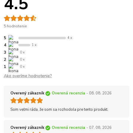
4.5
5 hodnotenie
5
4 x
4
1 x
3
0 x
2
0 x
1
0 x
Ako overíme hodnotenie?
Overený zákazník
Overená recenzia
- 08. 08. 2026
Som veľmi ráda, že som sa rozhodola pre tento produkt.
Overený zákazník
Overená recenzia
- 07. 08. 2026