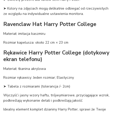
➤ Kolory na zdjęciach mogą delikatnie odbiegać od rzeczywistych
ze względu na indywidualne ustawienia monitora.
Ravenclaw Hat Harry Potter College
Materiał: imitacja kaszmiru
Rozmiar kapelusza: około 22 cm × 23 cm
Rękawice Harry Potter College (dotykowy
ekran telefonu)
Materiał: tkanina akrylowa
Rozmiar rękawicy: Jeden rozmiar; Elastyczny
➤ Tabela z rozmiarami (tolerancja /- 2cm)
Wyczyść i jasny wzory haftu, trójwymiarowe, przyciągające wzrok,
podkreślają wykonanie detali i podkreślają jakość.
Idealny element komplet dzianiny Harry Potter, sprawi że Twoje