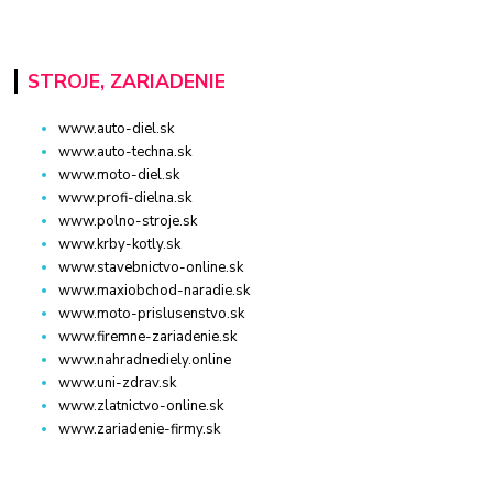
STROJE, ZARIADENIE
www.auto-diel.sk
www.auto-techna.sk
www.moto-diel.sk
www.profi-dielna.sk
www.polno-stroje.sk
www.krby-kotly.sk
www.stavebnictvo-online.sk
www.maxiobchod-naradie.sk
www.moto-prislusenstvo.sk
www.firemne-zariadenie.sk
www.nahradnediely.online
www.uni-zdrav.sk
www.zlatnictvo-online.sk
www.zariadenie-firmy.sk