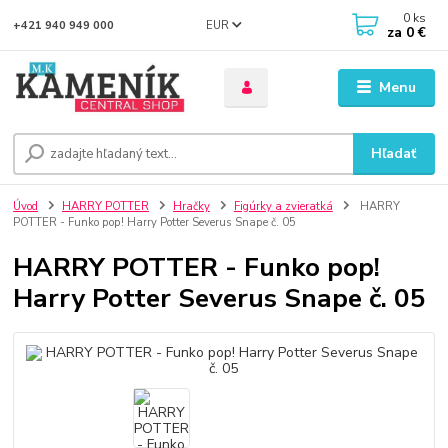
0
ks
EUR
+421 940 949 000
za
0 €
Menu
Hľadať
Úvod
HARRY POTTER
Hračky
Figúrky a zvieratká
HARRY
POTTER - Funko pop! Harry Potter Severus Snape č. 05
HARRY POTTER - Funko pop!
Harry Potter Severus Snape č. 05