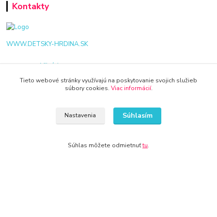
Kontakty
WWW.DETSKY-HRDINA.SK
Viktória
+421 940 949 000
Tieto webové stránky využívajú na poskytovanie svojich služieb
súbory cookies.
Viac informácií
.
info@kamenik.sk
Súhlasím
Nastavenia
Súhlas môžete odmietnuť
tu
.
© 2024 Všetky práva vyhradené KAMENIK.SK
Vytvorené na
Eshop-rychlo.sk