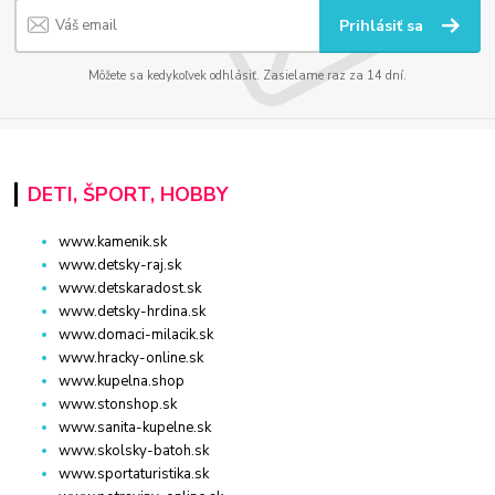
Prihlásiť sa
Môžete sa kedykoľvek odhlásiť. Zasielame raz za 14 dní.
DETI, ŠPORT, HOBBY
www.kamenik.sk
www.detsky-raj.sk
www.detskaradost.sk
www.detsky-hrdina.sk
www.domaci-milacik.sk
www.hracky-online.sk
www.kupelna.shop
www.stonshop.sk
www.sanita-kupelne.sk
www.skolsky-batoh.sk
www.sportaturistika.sk