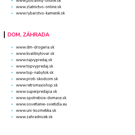
www.potraviny-online.sk
www.zlatnictvo-online.sk
www.rybarstvo-kamenik.sk
DOM, ZÁHRADA
www.dm-drogeria.sk
www.kvalitnytovar.sk
www.najvypredaj.sk
www.topvypredaj.sk
www.top-nabytok.sk
www.proti-skodcom.sk
www.retromaxishop.sk
www.superpredajca.sk
www.spotrebice-domace.sk
www.osvetlenie-svietidla.eu
www.uni-kozmetika.sk
www.zahradnicek.sk