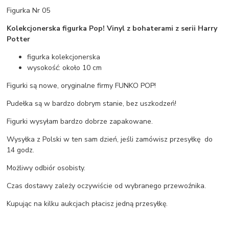
Figurka Nr 05
Kolekcjonerska figurka Pop! Vinyl z bohaterami z serii Harry
Potter
figurka kolekcjonerska
wysokość: około 10 cm
Figurki są nowe, oryginalne firmy FUNKO POP!
Pudełka są w bardzo dobrym stanie, bez uszkodzeń!
Figurki wysyłam bardzo dobrze zapakowane.
Wysyłka z Polski w ten sam dzień, jeśli zamówisz przesyłkę do
14 godz.
Możliwy odbiór osobisty.
Czas dostawy zależy oczywiście od wybranego przewoźnika.
Kupując na kilku aukcjach płacisz jedną przesyłkę.