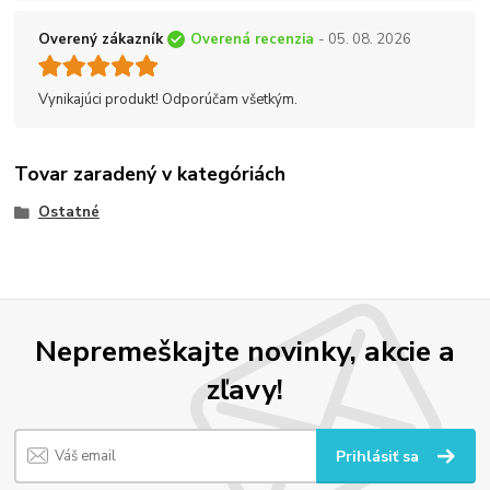
Overený zákazník
Overená recenzia
- 05. 08. 2026
Vynikajúci produkt! Odporúčam všetkým.
Tovar zaradený v kategóriách
Ostatné
Nepremeškajte novinky, akcie a
zľavy!
Prihlásiť sa