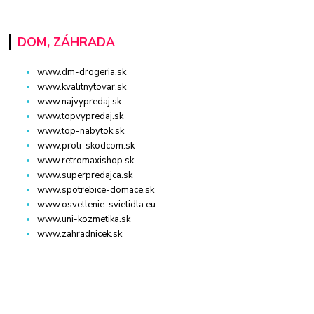
DOM, ZÁHRADA
www.dm-drogeria.sk
www.kvalitnytovar.sk
www.najvypredaj.sk
www.topvypredaj.sk
www.top-nabytok.sk
www.proti-skodcom.sk
www.retromaxishop.sk
www.superpredajca.sk
www.spotrebice-domace.sk
www.osvetlenie-svietidla.eu
www.uni-kozmetika.sk
www.zahradnicek.sk