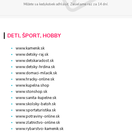
Môžete sa kedykoľvek odhlásiť. Zasielame raz za 14 dní.
DETI, ŠPORT, HOBBY
www.kamenik.sk
www.detsky-raj.sk
www.detskaradost.sk
www.detsky-hrdina.sk
www.domaci-milacik.sk
www.hracky-online.sk
www.kupelna.shop
www.stonshop.sk
www.sanita-kupelne.sk
www.skolsky-batoh.sk
www.sportaturistika.sk
www.potraviny-online.sk
www.zlatnictvo-online.sk
www.rybarstvo-kamenik.sk