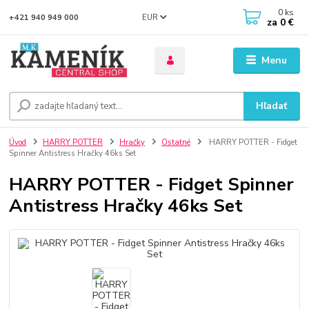
0
ks
EUR
+421 940 949 000
za
0 €
Menu
Hľadať
Úvod
HARRY POTTER
Hračky
Ostatné
HARRY POTTER - Fidget
Spinner Antistress Hračky 46ks Set
HARRY POTTER - Fidget Spinner
Antistress Hračky 46ks Set