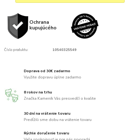
Ochrana
kupujúcého
Číslo produktu:
10540325549
Doprava od 30€ zadarmo
Využite dopravu úplne zadarmo
8 rokov na trhu
Značka Kameník Vás presvedčí o kvalite
30 dní na vrátenie tovaru
Predĺžili sme dobu na vrátenie tovaru
Rýchle doručenie tovaru
Vaša spokojnosť je pre nás prvoradá