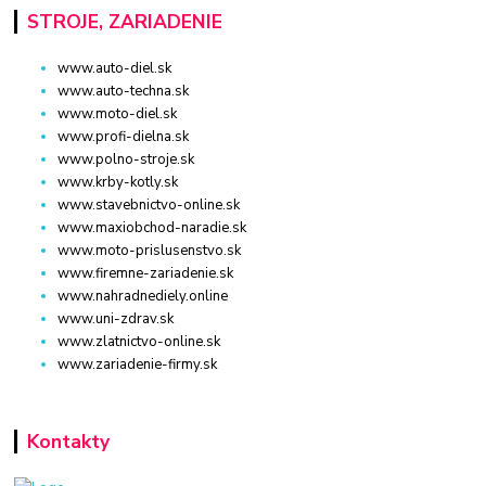
STROJE, ZARIADENIE
www.auto-diel.sk
www.auto-techna.sk
www.moto-diel.sk
www.profi-dielna.sk
www.polno-stroje.sk
www.krby-kotly.sk
www.stavebnictvo-online.sk
www.maxiobchod-naradie.sk
www.moto-prislusenstvo.sk
www.firemne-zariadenie.sk
www.nahradnediely.online
www.uni-zdrav.sk
www.zlatnictvo-online.sk
www.zariadenie-firmy.sk
Kontakty