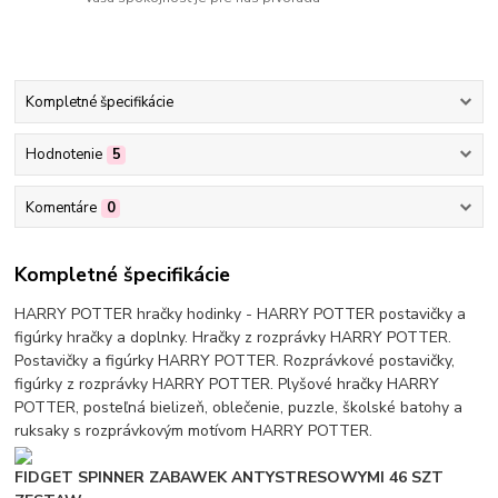
Kompletné špecifikácie
Hodnotenie
5
Komentáre
0
Kompletné špecifikácie
HARRY POTTER hračky hodinky - HARRY POTTER postavičky a
figúrky hračky a doplnky. Hračky z rozprávky HARRY POTTER.
Postavičky a figúrky HARRY POTTER. Rozprávkové postavičky,
figúrky z rozprávky HARRY POTTER. Plyšové hračky HARRY
POTTER, posteľná bielizeň, oblečenie, puzzle, školské batohy a
ruksaky s rozprávkovým motívom HARRY POTTER.
FIDGET SPINNER ZABAWEK ANTYSTRESOWYMI 46 SZT