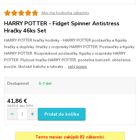
Ako ma hodnotia zákazníci
HARRY POTTER - Fidget Spinner Antistress
Hračky 46ks Set
HARRY POTTER hračky hodinky - HARRY POTTER postavičky a figúrky
hračky a doplnky. Hračky z rozprávky HARRY POTTER. Postavičky a figúrky
HARRY POTTER. Rozprávkové postavičky, figúrky z rozprávky HARRY
POTTER. Plyšové hračky HARRY POTTER, posteľná bielizeň, oblečenie,
puzzle, školské batohy a ruksaky ...
celý popis
Dostupnosť
3-7 dní
41,86 €
34,03 €
bez DPH
Pridať do košíka
Tento mesiac zakúpili 82 zákazníci.