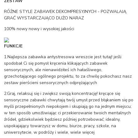
ZESTAW
RÓŻNE STYLE ZABAWEK DEKOMPRESYJNYCH - POZWALAJĄ
GRAĆ WYSTARCZAJĄCO DUŻO NARAZ
100% nowy nowy i wysokiej jakości
FUNKCJE
1.Najlepsza zabawka antystresowa wreszcie jest tutaj! jeśli
spodobał Ci się pomysł kręcenia klikających zabawek
sensorycznych, ale nienawidziłeś ich hałaśliwego,
grzechotającego ogólnego projektu, to za chwilę pokochasz nasz
zestaw pierścieni sensorycznych odprężających
2.Graj, relaksuj się i zwiększ swoją koncentrację! kręcące się
sensoryczne zabawki chwytają twój umysł przed błąkaniem się po
myśli przepełnionych niepokojem i skupiają go na jednym miejscu;
w ten sposób umożliwiając ci przekierowanie twoich mentalnych
źródeł, gdziekolwiek będziesz później potrzebować; idealny,
uspokajający towarzysz w domu, biurze, pracy, szkole, na
uniwersytecie, w podróży i wiele, wiele więcej