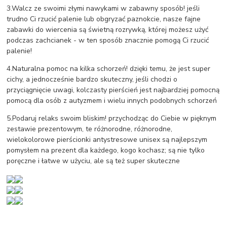
3.Walcz ze swoimi złymi nawykami w zabawny sposób! jeśli
trudno Ci rzucić palenie lub obgryzać paznokcie, nasze fajne
zabawki do wiercenia są świetną rozrywką, której możesz użyć
podczas zachcianek - w ten sposób znacznie pomogą Ci rzucić
palenie!
4.Naturalna pomoc na kilka schorzeń! dzięki temu, że jest super
cichy, a jednocześnie bardzo skuteczny, jeśli chodzi o
przyciągnięcie uwagi, kolczasty pierścień jest najbardziej pomocną
pomocą dla osób z autyzmem i wielu innych podobnych schorzeń
5.Podaruj relaks swoim bliskim! przychodząc do Ciebie w pięknym
zestawie prezentowym, te różnorodne, różnorodne,
wielokolorowe pierścionki antystresowe unisex są najlepszym
pomysłem na prezent dla każdego, kogo kochasz; są nie tylko
poręczne i łatwe w użyciu, ale są też super skuteczne