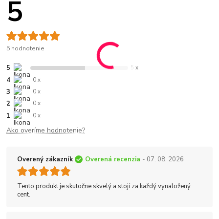
5
5 hodnotenie
5
5 x
4
0 x
3
0 x
2
0 x
1
0 x
Ako overíme hodnotenie?
Overený zákazník
Overená recenzia
- 07. 08. 2026
Tento produkt je skutočne skvelý a stojí za každý vynaložený
cent.