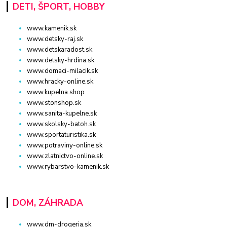
DETI, ŠPORT, HOBBY
www.kamenik.sk
www.detsky-raj.sk
www.detskaradost.sk
www.detsky-hrdina.sk
www.domaci-milacik.sk
www.hracky-online.sk
www.kupelna.shop
www.stonshop.sk
www.sanita-kupelne.sk
www.skolsky-batoh.sk
www.sportaturistika.sk
www.potraviny-online.sk
www.zlatnictvo-online.sk
www.rybarstvo-kamenik.sk
DOM, ZÁHRADA
www.dm-drogeria.sk