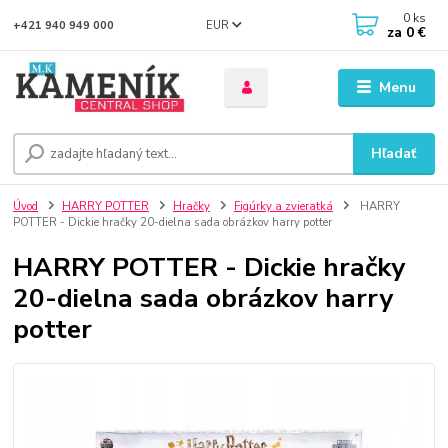
0
ks
EUR
+421 940 949 000
za
0 €
Menu
Hľadať
Úvod
HARRY POTTER
Hračky
Figúrky a zvieratká
HARRY
POTTER - Dickie hračky 20-dielna sada obrázkov harry potter
HARRY POTTER - Dickie hračky
20-dielna sada obrázkov harry
potter