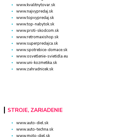
www.kvalitnytovar.sk
www.najvypredaj.sk
www.topvypredaj.sk
www.top-nabytok.sk
www.proti-skodcom.sk
www.retromaxishop.sk
www.superpredajca.sk
www.spotrebice-domace.sk
www.osvetlenie-svietidla.eu
www.uni-kozmetika.sk
www.zahradnicek.sk
STROJE, ZARIADENIE
www.auto-diel.sk
www.auto-techna.sk
www.moto-diel.sk