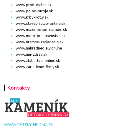
www.profi-dielna.sk
www.polno-stroje.sk
www.krby-kotly.sk
www.stavebnictvo-online.sk
www.maxiobchod-naradie.sk
www.moto-prislusenstvo.sk
www.firemne-zariadenie.sk
www.nahradnediely.online
www.uni-zdrav.sk
www.zlatnictvo-online.sk
www.zariadenie-firmy.sk
Kontakty
WWW.DETSKY-HRDINA.SK