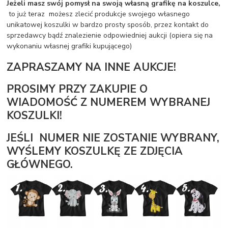
Jeżeli masz swój pomysł na swoją własną grafikę na koszulce,
to już teraz możesz zlecić produkcje swojego własnego
unikatowej koszulki w bardzo prosty sposób, przez kontakt do
sprzedawcy bądź znalezienie odpowiedniej aukcji (opiera się na
wykonaniu własnej grafiki kupującego)
ZAPRASZAMY NA INNE AUKCJE!
PROSIMY PRZY ZAKUPIE O
WIADOMOŚĆ Z NUMEREM WYBRANEJ
KOSZULKI!
JEŚLI NUMER NIE ZOSTANIE WYBRANY,
WYŚLEMY KOSZULKĘ ZE ZDJĘCIA
GŁÓWNEGO.