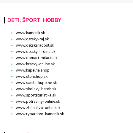
DETI, ŠPORT, HOBBY
www.kamenik.sk
www.detsky-raj.sk
www.detskaradost.sk
www.detsky-hrdina.sk
www.domaci-milacik.sk
www.hracky-online.sk
www.kupelna.shop
www.stonshop.sk
www.sanita-kupelne.sk
www.skolsky-batoh.sk
www.sportaturistika.sk
www.potraviny-online.sk
www.zlatnictvo-online.sk
www.rybarstvo-kamenik.sk