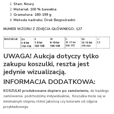
Stan: Nowy
Materiał: 100 % bawełna
Gramatura: 180-199 g
Metoda nadruku: Druk Bezpośredni
NUMER WZORU Z ZDJĘCIA GŁÓWNEGO: 127
UWAGA! Aukcja dotyczy tylko
zakupu koszulki, reszta jest
jedynie wizualizacją.
INFORMACJA DODATKOWA:
KOSZULKI produkowane dopiero po zamówieniu,
do każdego
zamówienia podchodzimy indywidualnie
,
Koszulka może się w
minimalnym stopniu różnić jakością czy kolorami od zdjęcia
przykładowego.