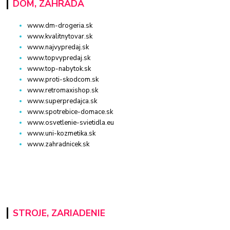
DOM, ZÁHRADA
www.dm-drogeria.sk
www.kvalitnytovar.sk
www.najvypredaj.sk
www.topvypredaj.sk
www.top-nabytok.sk
www.proti-skodcom.sk
www.retromaxishop.sk
www.superpredajca.sk
www.spotrebice-domace.sk
www.osvetlenie-svietidla.eu
www.uni-kozmetika.sk
www.zahradnicek.sk
STROJE, ZARIADENIE