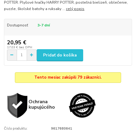
POTTER. Plyšové hračky HARRY POTTER, posteľná bielizeň, oblečenie,
puzzle, školské batohy a ruksaky ...
celý popis
Dostupnosť
3-7 dní
20,95 €
17,03 €
bez DPH
Pridať do košíka
Tento mesiac zakúpili 79 zákazníci.
Ochrana
kupujúcého
Číslo produktu:
9617680641