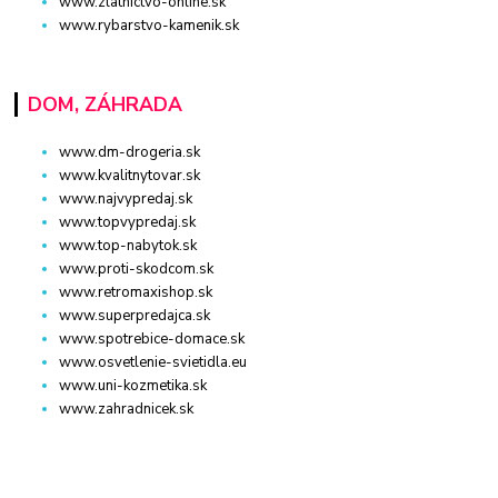
www.zlatnictvo-online.sk
www.rybarstvo-kamenik.sk
DOM, ZÁHRADA
www.dm-drogeria.sk
www.kvalitnytovar.sk
www.najvypredaj.sk
www.topvypredaj.sk
www.top-nabytok.sk
www.proti-skodcom.sk
www.retromaxishop.sk
www.superpredajca.sk
www.spotrebice-domace.sk
www.osvetlenie-svietidla.eu
www.uni-kozmetika.sk
www.zahradnicek.sk