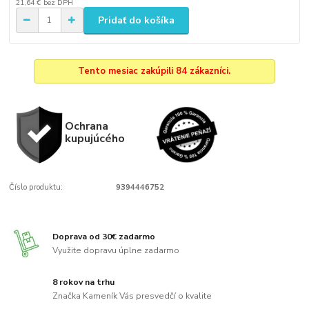
21,64 €
bez DPH
Pridať do košíka
Tento mesiac zakúpili 84 zákazníci.
Ochrana
kupujúcého
Číslo produktu:
9394446752
Doprava od 30€ zadarmo
Využite dopravu úplne zadarmo
8 rokov na trhu
Značka Kameník Vás presvedčí o kvalite