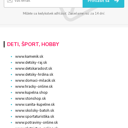
Prihlásiť sa
Môžete sa kedykoľvek odhlásiť. Zasielame raz za 14 dní.
DETI, ŠPORT, HOBBY
www.kamenik.sk
www.detsky-raj.sk
www.detskaradost.sk
www.detsky-hrdina.sk
www.domaci-milacik.sk
www.hracky-online.sk
www.kupelna.shop
www.stonshop.sk
www.sanita-kupelne.sk
www.skolsky-batoh.sk
www.sportaturistika.sk
www.potraviny-online.sk