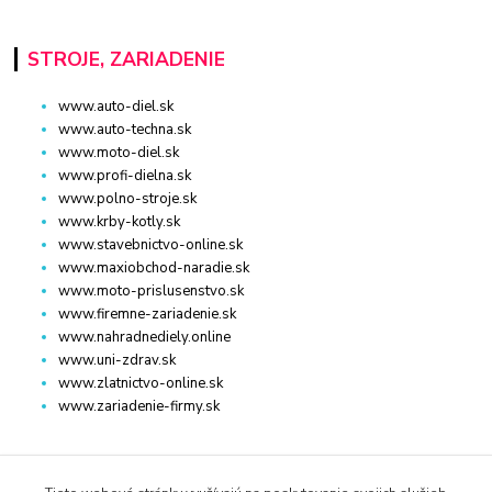
STROJE, ZARIADENIE
www.auto-diel.sk
www.auto-techna.sk
www.moto-diel.sk
www.profi-dielna.sk
www.polno-stroje.sk
www.krby-kotly.sk
www.stavebnictvo-online.sk
www.maxiobchod-naradie.sk
www.moto-prislusenstvo.sk
www.firemne-zariadenie.sk
www.nahradnediely.online
www.uni-zdrav.sk
www.zlatnictvo-online.sk
www.zariadenie-firmy.sk
Kontakty