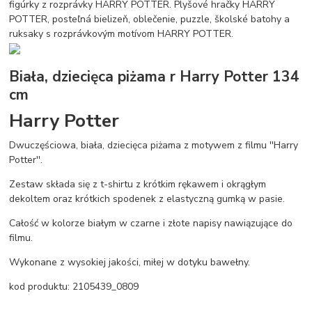
figúrky z rozprávky HARRY POTTER. Plyšové hračky HARRY
POTTER, posteľná bielizeň, oblečenie, puzzle, školské batohy a
ruksaky s rozprávkovým motívom HARRY POTTER.
Biała, dziecięca piżama r Harry Potter 134
cm
Harry Potter
Dwuczęściowa, biała, dziecięca piżama z motywem z filmu ''Harry
Potter''.
Zestaw składa się z t-shirtu z krótkim rękawem i okrągłym
dekoltem oraz krótkich spodenek z elastyczną gumką w pasie.
Całość w kolorze białym w czarne i złote napisy nawiązujące do
filmu.
Wykonane z wysokiej jakości, miłej w dotyku bawełny.
kod produktu: 2105439_0809