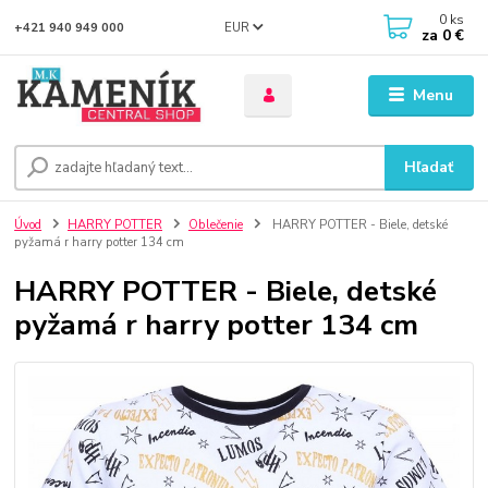
0
ks
EUR
+421 940 949 000
za
0 €
Menu
Hľadať
Úvod
HARRY POTTER
Oblečenie
HARRY POTTER - Biele, detské
pyžamá r harry potter 134 cm
HARRY POTTER - Biele, detské
pyžamá r harry potter 134 cm