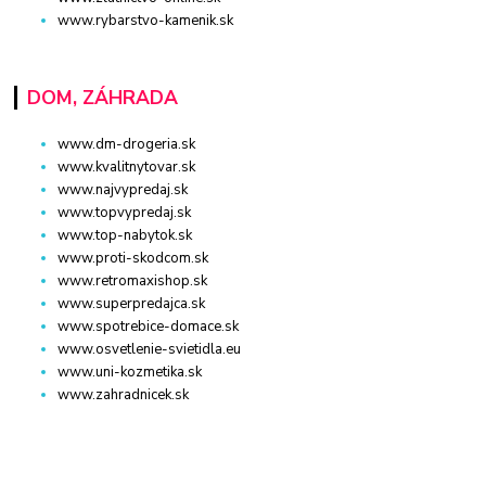
www.rybarstvo-kamenik.sk
DOM, ZÁHRADA
www.dm-drogeria.sk
www.kvalitnytovar.sk
www.najvypredaj.sk
www.topvypredaj.sk
www.top-nabytok.sk
www.proti-skodcom.sk
www.retromaxishop.sk
www.superpredajca.sk
www.spotrebice-domace.sk
www.osvetlenie-svietidla.eu
www.uni-kozmetika.sk
www.zahradnicek.sk