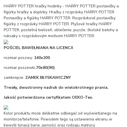
HARRY POTTER hračky hodinky - HARRY POTTER postavičky a
figúrky hračky a doplnky. Hračky z rozprávky HARRY POTTER.
Postavičky a figúrky HARRY POTTER. Rozprávkové postavičky,
figúrky z rozprávky HARRY POTTER. Plyšové hračky HARRY
POTTER, posteľná bielizeň, oblečenie, puzzle, školské batohy a
ruksaky s rozprávkovým motívom HARRY POTTER.
POŚCIEL BAWEŁNIANA NA LICENCJI
rozmiar poszwy:
140x200
rozmiar poszewki:
70x80(90)
zamknięcie:
ZAMEK BŁYSKAWICZNY
Trwały, dwustronny nadruk do wielokrotnego prania.
Jakość potwierdzona certyfikatem OEKO-Tex.
Kolor produktu może delikatnie odbiegać od wyświetlanego na
monitorze/telefonie. Powodem tego są ustawienia ekranu w
kwestii tonacji barw, jasności oraz rodzaju matrycy.