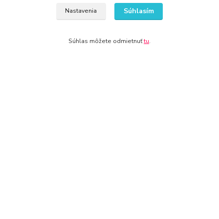
Súhlasím
Nastavenia
WWW.DETSKY-HRDINA.SK
Súhlas môžete odmietnuť
tu
.
Viktória
+421 940 949 000
info@kamenik.sk
© 2024 Všetky práva vyhradené KAMENIK.SK
Vytvorené na
Eshop-rychlo.sk