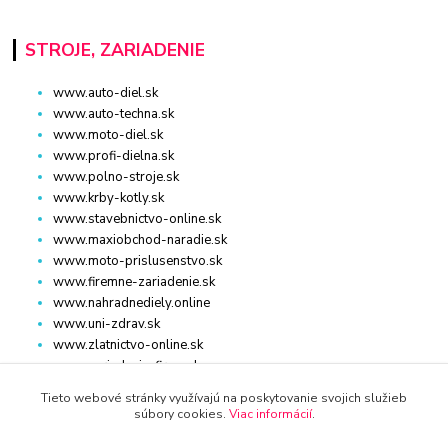
STROJE, ZARIADENIE
www.auto-diel.sk
www.auto-techna.sk
www.moto-diel.sk
www.profi-dielna.sk
www.polno-stroje.sk
www.krby-kotly.sk
www.stavebnictvo-online.sk
www.maxiobchod-naradie.sk
www.moto-prislusenstvo.sk
www.firemne-zariadenie.sk
www.nahradnediely.online
www.uni-zdrav.sk
www.zlatnictvo-online.sk
www.zariadenie-firmy.sk
Tieto webové stránky využívajú na poskytovanie svojich služieb
súbory cookies.
Viac informácií
.
Kontakty