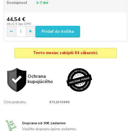
Dostupnosť
3-7 dní
44,54 €
36,21 €
bez DPH
Pridať do košíka
Tento mesiac zakúpili 84 zákazníci.
Ochrana
kupujúcého
Číslo produktu:
9712074999
Doprava od 30€ zadarmo
Využite dopravu úplne zadarmo