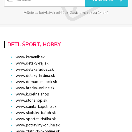
Môžete sa kedykoľvek odhlásiť. Zasielame raz za 14 dní.
DETI, ŠPORT, HOBBY
www.kamenik.sk
www.detsky-raj.sk
www.detskaradost.sk
www.detsky-hrdina.sk
www.domaci-milacik.sk
www.hracky-online.sk
www.kupelna.shop
www.stonshop.sk
www.sanita-kupelne.sk
www.skolsky-batoh.sk
www.sportaturistika.sk
www.potraviny-online.sk
www.zlatnictvo-online.sk