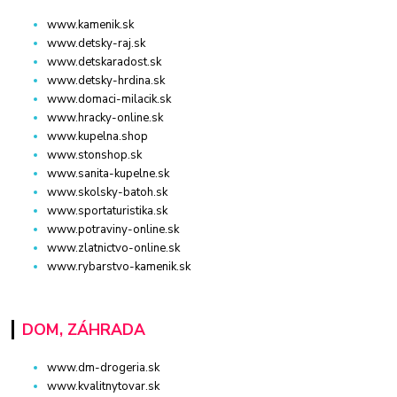
www.kamenik.sk
www.detsky-raj.sk
www.detskaradost.sk
www.detsky-hrdina.sk
www.domaci-milacik.sk
www.hracky-online.sk
www.kupelna.shop
www.stonshop.sk
www.sanita-kupelne.sk
www.skolsky-batoh.sk
www.sportaturistika.sk
www.potraviny-online.sk
www.zlatnictvo-online.sk
www.rybarstvo-kamenik.sk
DOM, ZÁHRADA
www.dm-drogeria.sk
www.kvalitnytovar.sk