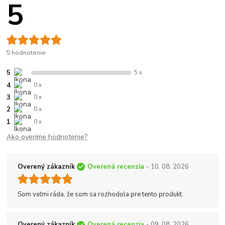
5
5 hodnotenie
5
5 x
4
0 x
3
0 x
2
0 x
1
0 x
Ako overíme hodnotenie?
Overený zákazník
Overená recenzia
- 10. 08. 2026
Som veľmi ráda, že som sa rozhodola pre tento produkt.
Overený zákazník
Overená recenzia
- 09. 08. 2026