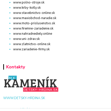
www.polno-stroje.sk
www.krby-kotly.sk
www.stavebnictvo-online.sk
www.maxiobchod-naradie.sk
www.moto-prislusenstvo.sk
www.firemne-zariadenie.sk
www.nahradnediely.online
www.uni-zdrav.sk
www.zlatnictvo-online.sk
www.zariadenie-firmy.sk
Kontakty
WWW.DETSKY-HRDINA.SK
Viktória