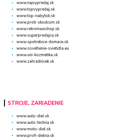
www.najvypredaj.sk
www.topvypredaj.sk
www.top-nabytok.sk
www.proti-skodcom.sk
www.retromaxishop.sk
www.superpredajca.sk
www.spotrebice-domace.sk
www.osvetlenie-svietidla.eu
www.uni-kozmetika.sk
www.zahradnicek.sk
STROJE, ZARIADENIE
www.auto-diel.sk
www.auto-techna.sk
www.moto-diel.sk
www.profi-dielna.sk