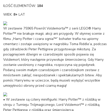
ILOŚĆ ELEMENTÓW:
184
WIEK:
8+
LAT
W zestawie 75965 Powrót Voldemorta™ z serii LEGO® Harry
Potter™ nie brakuje magii, akcji ani przygody. W słynnej scenie z
filmu „Harry Potter i czara ognia™” bohater trafia na upiorny
cmentarz i zostaje uwięziony w nagrobku Toma Riddle’a, podczas
gdy zdradziecki Peter Pettigrew przygotowuje miksturę. Za
pociągnięciem dźwigni w czarodziejski sposób pojawia się
Voldemort, który następnie przywołuje śmierciożercę. Gdy Harry
zostanie uwolniony z nagrobka, rozpoczyna się pojedynek.
Podaruj swoim małym czarodziejom i czarodziejkom zestaw z
mnóstwem zaklęć, niespodzianek i spektakularnych bitew. Aby
pomóc Harry’emu w ucieczce, będą musieli wytężyć wszystkie
umiejętności obrony przed czarną magią!
• W zestawie są cztery minifigurki: Harry Potter™ z różdżką w
stroju z Turnieju Trójmagicznego, Lord Voldemort™ z różdżką,
Peter Pettigrew z różdżką oraz śmierciożerca.