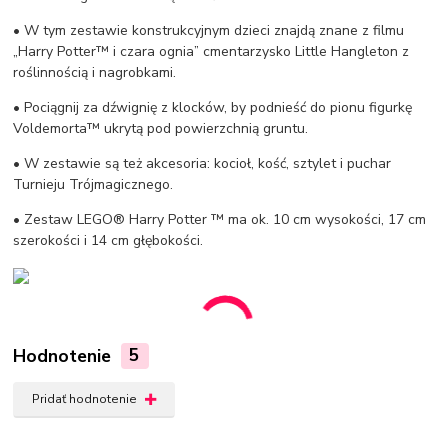
• W tym zestawie konstrukcyjnym dzieci znajdą znane z filmu
„Harry Potter™ i czara ognia” cmentarzysko Little Hangleton z
roślinnością i nagrobkami.
• Pociągnij za dźwignię z klocków, by podnieść do pionu figurkę
Voldemorta™ ukrytą pod powierzchnią gruntu.
• W zestawie są też akcesoria: kocioł, kość, sztylet i puchar
Turnieju Trójmagicznego.
• Zestaw LEGO® Harry Potter ™ ma ok. 10 cm wysokości, 17 cm
szerokości i 14 cm głębokości.
Hodnotenie
5
Pridať hodnotenie