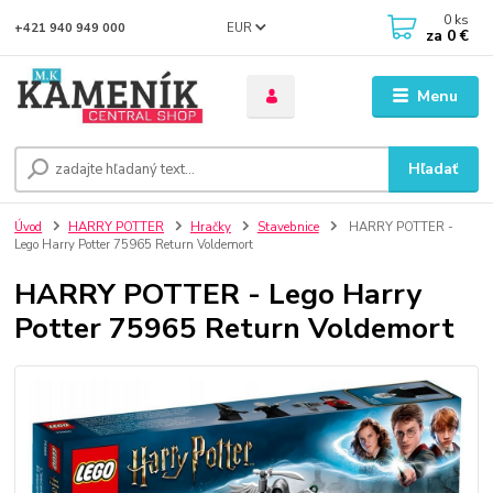
0
ks
EUR
+421 940 949 000
za
0 €
Menu
Hľadať
Úvod
HARRY POTTER
Hračky
Stavebnice
HARRY POTTER -
Lego Harry Potter 75965 Return Voldemort
HARRY POTTER - Lego Harry
Potter 75965 Return Voldemort