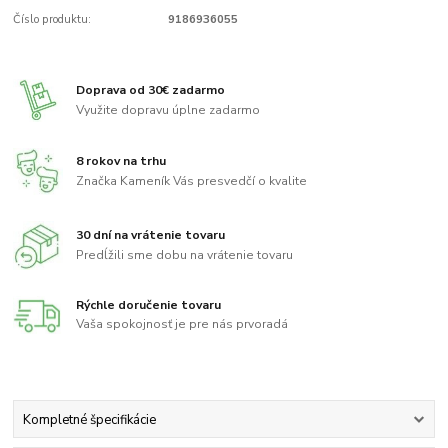
Číslo produktu:
9186936055
Doprava od 30€ zadarmo
Využite dopravu úplne zadarmo
8 rokov na trhu
Značka Kameník Vás presvedčí o kvalite
30 dní na vrátenie tovaru
Predĺžili sme dobu na vrátenie tovaru
Rýchle doručenie tovaru
Vaša spokojnosť je pre nás prvoradá
Kompletné špecifikácie